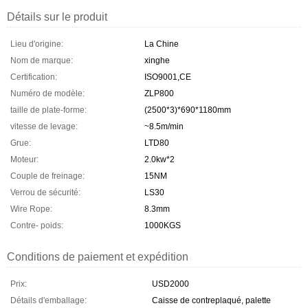
Détails sur le produit
Lieu d'origine:
La Chine
Nom de marque:
xinghe
Certification:
ISO9001,CE
Numéro de modèle:
ZLP800
taille de plate-forme:
(2500*3)*690*1180mm
vitesse de levage:
~8.5m/min
Grue:
LTD80
Moteur:
2.0kw*2
Couple de freinage:
15NM
Verrou de sécurité:
LS30
Wire Rope:
8.3mm
Contre- poids:
1000KGS
Conditions de paiement et expédition
Prix:
USD2000
Détails d'emballage:
Caisse de contreplaqué, palette