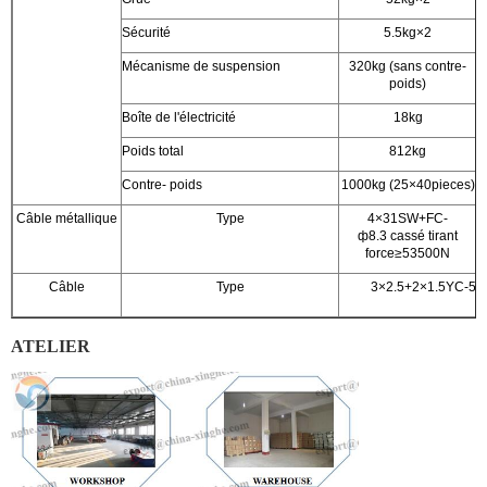
Sécurité
5.5kg×2
Mécanisme de suspension
320kg (sans contre-
poids)
Boîte de l'électricité
18kg
Poids total
812kg
Contre- poids
1000kg (25×40pieces)
1
Câble métallique
Type
4×31SW+FC-
ф8.3 cassé tirant
force≥53500N
Câble
Type
3×2.5+2×1.5YC-5 (u
ATELIER