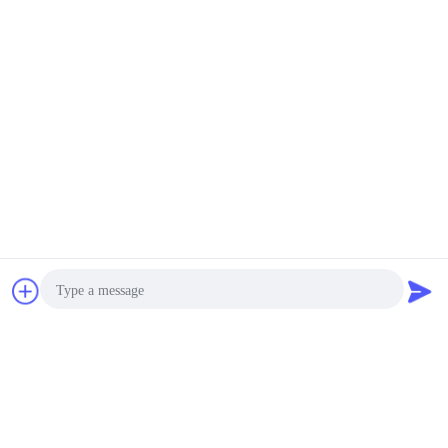
Évaluations Et Avis
Note globale
4.0
Basé sur 50 avis pour ce fournisseur
Bavarder
Demande de
Écrire un avis
soumission
Photo
Aperçu Des Notes