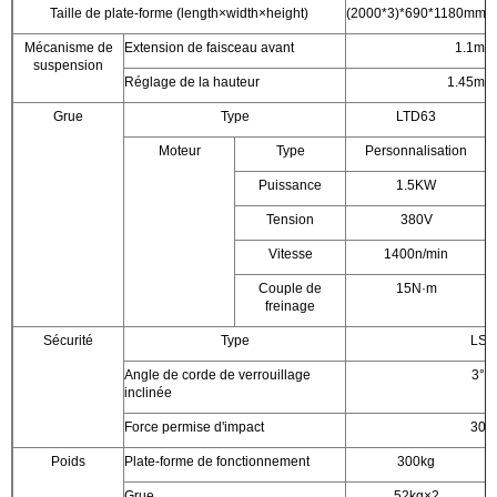
Taille de plate-forme (length×width×height)
(2000*3)*690*1180mm
(
Mécanisme de
Extension de faisceau avant
1.1m-
suspension
Réglage de la hauteur
1.45m-
Grue
Type
LTD63
Moteur
Type
Personnalisation
Puissance
1.5KW
Tension
380V
Vitesse
1400n/min
Couple de
15N·m
freinage
Sécurité
Type
LS3
Angle de corde de verrouillage
3°-8
inclinée
Force permise d'impact
30k
Poids
Plate-forme de fonctionnement
300kg
Grue
52kg×2