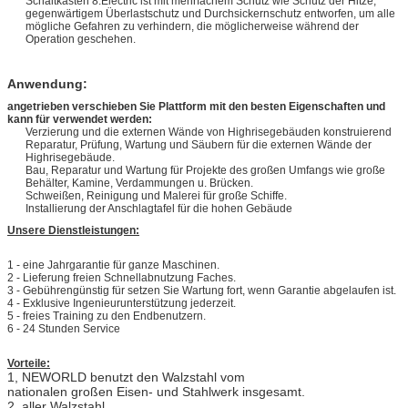
Schaltkasten 8.Electric ist mit mehrfachem Schutz wie Schutz der Hitze,
gegenwärtigem Überlastschutz und Durchsickernschutz entworfen, um alle
mögliche Gefahren zu verhindern, die möglicherweise während der
Operation geschehen.
Anwendung:
angetrieben verschieben Sie Plattform mit den besten Eigenschaften und
kann für verwendet werden:
Verzierung und die externen Wände von Highrisegebäuden konstruierend
Reparatur, Prüfung, Wartung und Säubern für die externen Wände der
Highrisegebäude.
Bau, Reparatur und Wartung für Projekte des großen Umfangs wie große
Behälter, Kamine, Verdammungen u. Brücken.
Schweißen, Reinigung und Malerei für große Schiffe.
Installierung der Anschlagtafel für die hohen Gebäude
Unsere Dienstleistungen:
1 - eine Jahrgarantie für ganze Maschinen.
2 - Lieferung freien Schnellabnutzung Faches.
3 - Gebührengünstig für setzen Sie Wartung fort, wenn Garantie abgelaufen ist.
4 - Exklusive Ingenieurunterstützung jederzeit.
5 - freies Training zu den Endbenutzern.
6 - 24 Stunden Service
Vorteile:
1, NEWORLD benutzt den Walzstahl vom
nationalen großen Eisen- und Stahlwerk insgesamt.
2, aller Walzstahl,