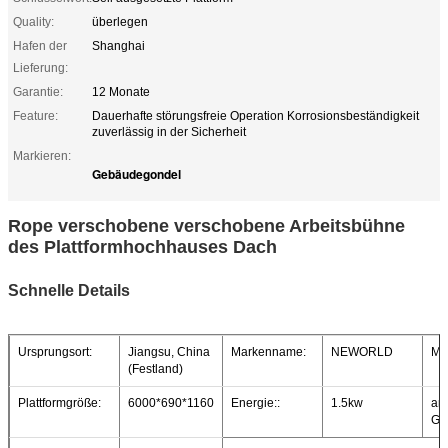
Quality:
überlegen
Hafen der
Shanghai
Lieferung:
Garantie:
12 Monate
Feature:
Dauerhafte störungsfreie Operation Korrosionsbeständigkeit
zuverlässig in der Sicherheit
Markieren:
Gebäudegondel
Rope verschobene verschobene Arbeitsbühne
des Plattformhochhauses Dach
Schnelle Details
Ursprungsort:
Jiangsu, China
Markenname:
NEWORLD
Mo
(Festland)
Plattformgröße:
6000*690*1160
Energie::
1.5kw
an
Ge