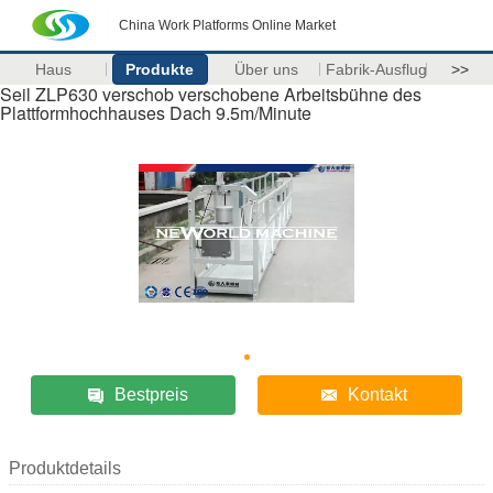
China Work Platforms Online Market
Haus
Produkte
Über uns
Fabrik-Ausflug
>>
Seil ZLP630 verschob verschobene Arbeitsbühne des
Plattformhochhauses Dach 9.5m/Minute
Bestpreis
Kontakt
Produktdetails