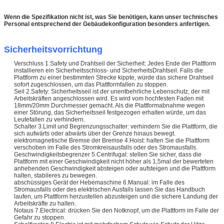
Wenn die Spezifikation nicht ist, was Sie benötigen, kann unser technisches
Personal entsprechend der Gebäudekonfiguration besonders anfertigen.
Sicherheitsvorrichtung
Verschluss 1.Safety und Drahtseil der Sicherheit: Jedes Ende der Plattform
installieren ein Sicherheitsschloss- und SicherheitsDrahtseil. Falls die
Plattform zu einer bestimmten Strecke kippte, würde das sichere Drahtseil
sofort zugeschlossen, um das Plattformfallen zu stoppen.
Seil 2.Safety: Sicherheitsseil ist der unentbehrliche Lebenschutz, der mit
Arbeitskräften angeschlossen wird. Es wird vom hochfesten Faden mit
18mm/20mm Durchmesser gemacht. Als die Plattformabnahme wegen
einer Störung, das Sicherheitsseil festgezogen erhalten würde, um das
Leutefallen zu verhindern.
Schalter 3.Limit und Begrenzungsschalter: verhindern Sie die Plattform, die
sich aufwärts oder abwärts über der Grenze hinaus bewegt.
elektromagnetische Bremse der Bremse 4.Hoist: halten Sie die Plattform
verschoben im Falle des Stromkreisausfalls oder des Stromausfalls.
Geschwindigkeitsbegrenzer 5.Centrifugal: stellen Sie sicher, dass die
Plattform mit einer Geschwindigkeit nicht höher als 1,5mal der bewerteten
anhebenden Geschwindigkeit absteigen oder aufsteigen und die Plattform
halten, stabileres zu bewegen.
abschüssiges Gerät der Hebemaschine 6.Manual: im Falle des
Stromausfalls oder des elektrischen Ausfalls lassen Sie das Handbuch
laufen, um Plattform herzustellen abzusteigen und die sichere Landung der
Arbeitskräfte zu halten.
Notaus 7.Electrical: drücken Sie den Notknopf, um die Plattform im Falle der
Gefahr zu stoppen.