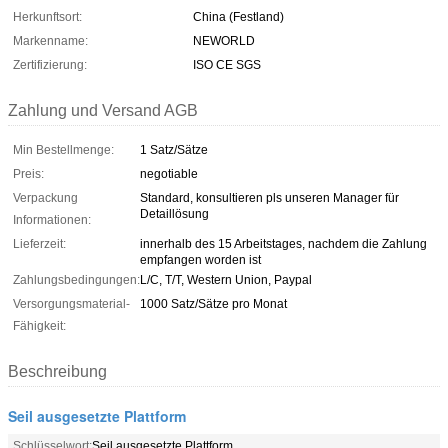
Herkunftsort:
China (Festland)
Markenname:
NEWORLD
Zertifizierung:
ISO CE SGS
Zahlung und Versand AGB
Min Bestellmenge:
1 Satz/Sätze
Preis:
negotiable
Verpackung
Standard, konsultieren pls unseren Manager für
Detaillösung
Informationen:
Lieferzeit:
innerhalb des 15 Arbeitstages, nachdem die Zahlung
empfangen worden ist
Zahlungsbedingungen:
L/C, T/T, Western Union, Paypal
Versorgungsmaterial-
1000 Satz/Sätze pro Monat
Fähigkeit:
Beschreibung
Seil ausgesetzte Plattform
Schlüsselwort:
Seil ausgesetzte Plattform