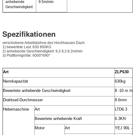
anhebende
9.5m/min
Geschwindigkeit:
Spezifikationen
verschobene Arbeitsbühne des Hochhauses Dach
1) bewertete Last: 630 800KG
2) anhebende Geschwindigkeit: 9,3 9,3 8.2m/min
3) Plattformgröße: 6000*690*
Art
ZLP630
Nennkapazität
630kg
Bewertete anhebende Geschwindigkeit
8 -10 m /mi
Drahtseil-Durchmesser
8.6mm
Hebemaschine
Art
LTD6.3
Bewertete anhebende Kraft
6.3KN
Motor
Art
YEJ 90L -4