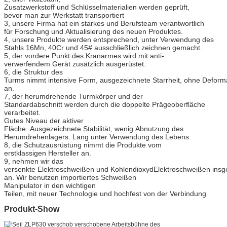
Zusatzwerkstoff und Schlüsselmaterialien werden geprüft,
bevor man zur Werkstatt transportiert
3, unsere Firma hat ein starkes und Berufsteam verantwortlich
für Forschung und Aktualisierung des neuen Produktes.
4, unsere Produkte werden entsprechend, unter Verwendung des
Stahls 16Mn, 40Cr und 45# ausschließlich zeichnen gemacht.
5, der vordere Punkt des Kranarmes wird mit anti-
verwerfendem Gerät zusätzlich ausgerüstet.
6, die Struktur des
Turms nimmt intensive Form, ausgezeichnete Starrheit, ohne Deform
an.
7, der herumdrehende Turmkörper und der
Standardabschnitt werden durch die doppelte Prägeoberfläche
verarbeitet.
Gutes Niveau der aktiver
Fläche. Ausgezeichnete Stabilität, wenig Abnutzung des
Herumdrehenlagers. Lang unter Verwendung des Lebens.
8, die Schutzausrüstung nimmt die Produkte vom
erstklassigen Hersteller an.
9, nehmen wir das
versenkte Elektroschweißen und KohlendioxydElektroschweißen ins
an. Wir benutzen importiertes Schweißen
Manipulator in den wichtigen
Teilen, mit neuer Technologie und hochfest von der Verbindung
Produkt-Show