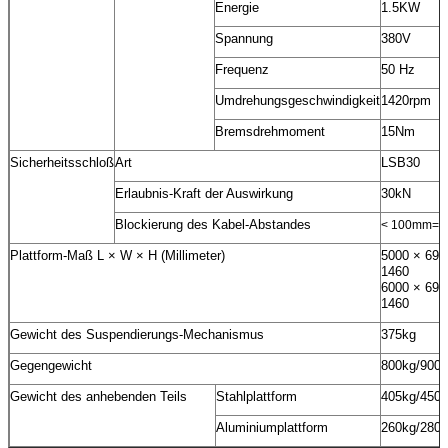
Energie
1.5KW
Spannung
380V
Frequenz
50 Hz
Umdrehungsgeschwindigkeit
1420rpm
Bremsdrehmoment
15Nm
Sicherheitsschloß
Art
LSB30
Erlaubnis-Kraft der Auswirkung
30kN
Blockierung des Kabel-Abstandes
< 100mm=""
Plattform-Maß L × W × H (Millimeter)
5000 × 690
1460
6000 × 690
1460
Gewicht des Suspendierungs-Mechanismus
375kg
Gegengewicht
800kg/900
Gewicht des anhebenden Teils
Stahlplattform
405kg/450
Aluminiumplattform
260kg/280