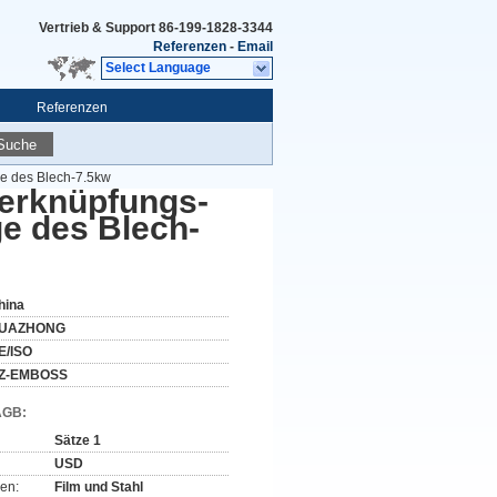
Vertrieb & Support
86-199-1828-3344
Referenzen
-
Email
Select Language
Referenzen
Suche
e des Blech-7.5kw
erknüpfungs-
e des Blech-
hina
UAZHONG
E/ISO
Z-EMBOSS
AGB:
Sätze 1
USD
en:
Film und Stahl