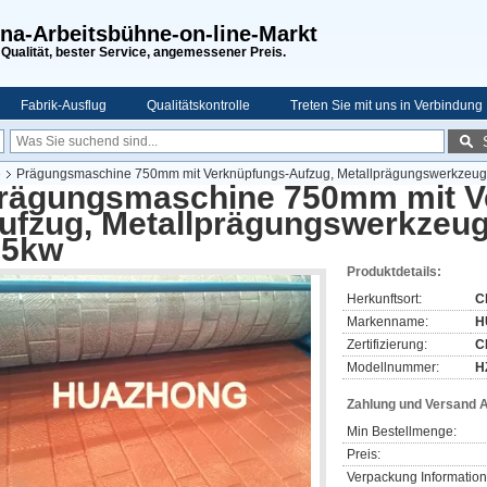
na-Arbeitsbühne-on-line-Markt
Qualität, bester Service, angemessener Preis.
Fabrik-Ausflug
Qualitätskontrolle
Treten Sie mit uns in Verbindung
e
Prägungsmaschine 750mm mit Verknüpfungs-Aufzug, Metallprägungswerkzeug
rägungsmaschine 750mm mit V
ufzug, Metallprägungswerkzeug
.5kw
Produktdetails:
Herkunftsort:
C
Markenname:
H
Zertifizierung:
C
Modellnummer:
H
Zahlung und Versand 
Min Bestellmenge:
Preis:
Verpackung Information