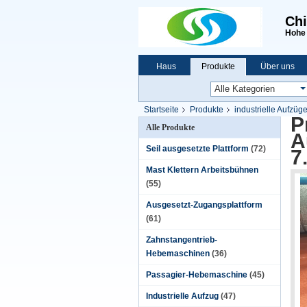
Chi
Hohe 
Haus
Produkte
Über uns
Startseite
Produkte
industrielle Aufzüg
P
Alle Produkte
A
Seil ausgesetzte Plattform
(72)
7
Mast Klettern Arbeitsbühnen
(55)
Ausgesetzt-Zugangsplattform
(61)
Zahnstangentrieb-
Hebemaschinen
(36)
Passagier-Hebemaschine
(45)
Industrielle Aufzug
(47)