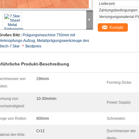
Lieferzeit:
Zahlungsbedingungen:
Versorgungsmaterial-Fä
Kontakt
Großes Bild :
Prägungsmaschine 750mm mit
Verknüpfungs-Aufzug, Metallprägungswerkzeuge des
Blech-7.5kw
Bestpreis
führliche Produkt-Beschreibung
rchmesser von
296mm
Forming Dicke:
llen:
ormung von
10-30m/min
Power Supply:
schwindigkeit:
nge von Rollen:
900mm
Schneiden:
Cr12
Durchmesser der
terial der Ahle:
Welle: