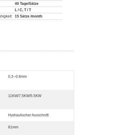
40 Tage/Sätze
L / C, T / T
higkeit:
15 Sätze /month
0,3--0.8mm
11KW/7.5KW/5.5KW
Hydraulischer Ausschnitt
81mm