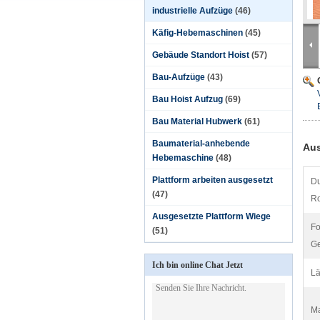
industrielle Aufzüge
(46)
Käfig-Hebemaschinen
(45)
Gebäude Standort Hoist
(57)
Bau-Aufzüge
(43)
Bau Hoist Aufzug
(69)
Bau Material Hubwerk
(61)
Baumaterial-anhebende
Aus
Hebemaschine
(48)
Plattform arbeiten ausgesetzt
Du
(47)
Ro
Ausgesetzte Plattform Wiege
F
(51)
Ge
Ich bin online Chat Jetzt
Lä
Ma