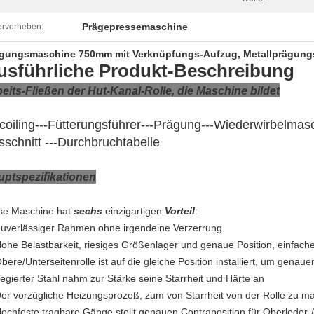
Prägepressemaschine
rvorheben:
gungsmaschine 750mm mit Verknüpfungs-Aufzug, Metallprägung
usführliche Produkt-Beschreibung
eits-Fließen der Hut-Kanal-Rolle, die Maschine bildet
coiling---Fütterungsführer---Prägung---Wiederwirbelmas
sschnitt ---Durchbruchtabelle
uptspezifikationen
se Maschine hat
sechs
einzigartigen
Vorteil
:
Zuverlässiger Rahmen ohne irgendeine Verzerrung.
Hohe Belastbarkeit, riesiges Größenlager und genaue Position, einfac
Obere/Unterseitenrolle ist auf die gleiche Position installiert, um gena
Legierter Stahl nahm zur Stärke seine Starrheit und Härte an
Der vorzügliche Heizungsprozeß, zum von Starrheit von der Rolle zu
Hochfeste tragbare Gänge stellt genauen Contraposition für Oberleder-/