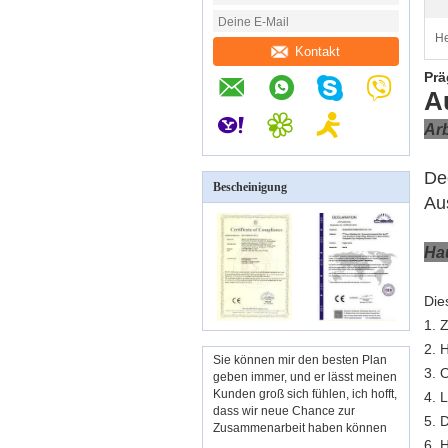
He
Kontakt
Prä
A
Arb
De
Bescheinigung
Au
Ha
Die
1. 
2. 
Sie können mir den besten Plan
3. 
geben immer, und er lässt meinen
Kunden groß sich fühlen, ich hofft,
4. 
dass wir neue Chance zur
5. 
Zusammenarbeit haben können
6. 