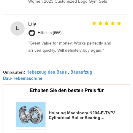
Women 2023 Customized Logo Gym Sets
Lily
L
Hilfreich (666)
"Great value for money. Works perfectly and
arrived quickly. Will definitely buy again."
Hebezeug des Baus
Bauaufzug
Umbauten:
,
,
Bau-Hebemaschine
Erhalten Sie den besten Preis für
Hoisting Machinery N204-E-TVP2
Cylindrical Roller Bearing
Combustion Engine Machine
Railway