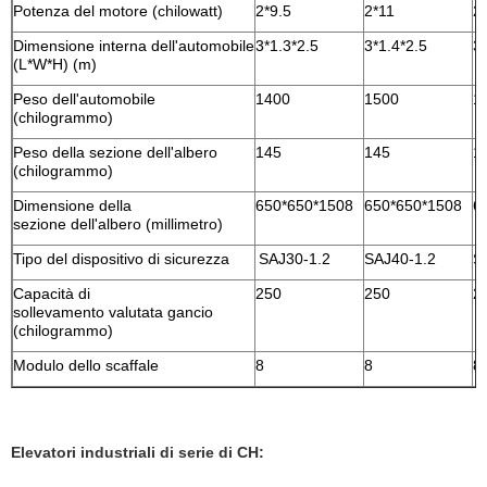
Potenza del motore (chilowatt)
2*9.5
2*11
2
Dimensione interna dell'automobile
3*1.3*2.5
3*1.4*2.5
3*
(L*W*H) (m)
Peso dell'automobile
1400
1500
1
(chilogrammo)
Peso della sezione dell'albero
145
145
1
(chilogrammo)
Dimensione della
650*650*1508
650*650*1508
6
sezione dell'albero (millimetro)
Tipo del dispositivo di sicurezza
SAJ30-1.2
SAJ40-1.2
S
Capacità di
250
250
2
sollevamento valutata gancio
(chilogrammo)
Modulo dello scaffale
8
8
8
Elevatori industriali di serie di CH: