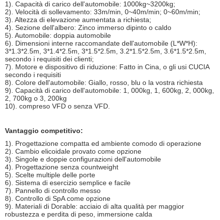
1). Capacità di carico dell'automobile: 1000kg~3200kg;
2). Velocità di sollevamento: 33m/min, 0~40m/min; 0~60m/min;
3). Altezza di elevazione aumentata a richiesta;
4). Sezione dell'albero: Zinco immerso dipinto o caldo
5). Automobile: doppia automobile
6). Dimensioni interne raccomandate dell'automobile (L*W*H):
3*1.3*2.5m, 3*1.4*2.5m, 3*1.5*2.5m, 3.2*1.5*2.5m, 3.6*1.5*2.5m,
secondo i requisiti dei clienti;
7). Motore e dispositivo di riduzione: Fatto in Cina, o gli usi CUCIA
secondo i requisiti
8). Colore dell'automobile: Giallo, rosso, blu o la vostra richiesta
9). Capacità di carico dell'automobile: 1, 000kg, 1, 600kg, 2, 000kg,
2, 700kg o 3, 200kg
10). compreso VFD o senza VFD.
Vantaggio competitivo:
1). Progettazione compatta ed ambiente comodo di operazione
2). Cambio elicoidale provato come opzione
3). Singole e doppie configurazioni dell'automobile
4). Progettazione senza countweight
5). Scelte multiple delle porte
6). Sistema di esercizio semplice e facile
7). Pannello di controllo messo
8). Controllo di SpA come opzione
9). Materiali di Dorable: acciaio di alta qualità per maggior
robustezza e perdita di peso, immersione calda