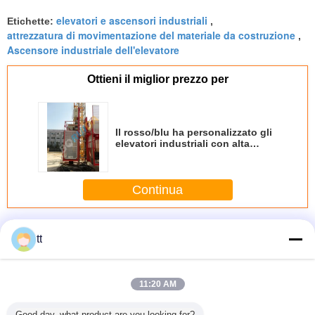
elevatori e ascensori industriali
Etichette:
,
attrezzatura di movimentazione del materiale da costruzione
,
Ascensore industriale dell'elevatore
Ottieni il miglior prezzo per
Il rosso/blu ha personalizzato gli
elevatori industriali con alta
efficienza galvanizzata
Continua
Elevatori industriali
Più
tt
11:20 AM
 4500 /
Spec. militare
Parti meccaniche,
Display a 7
goffratric
Good day, what product are you looking for?