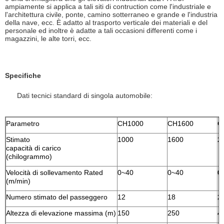
ampiamente si applica a tali siti di contruction come l'industriale e
l'architettura civile, ponte, camino sotterraneo e grande e l'industria
della nave, ecc. È adatto al trasporto verticale dei materiali e del
personale ed inoltre è adatte a tali occasioni differenti come i
magazzini, le alte torri, ecc.
Specifiche
Dati tecnici standard di singola automobile:
Parametro
CH1000
CH1600
C
Stimato
1000
1600
2
capacità di carico
(chilogrammo)
Velocità di sollevamento Rated
0~40
0~40
0
(m/min)
Numero stimato del passeggero
12
18
2
Altezza di elevazione massima (m)
150
250
4