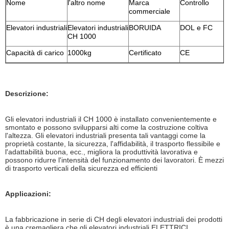
Nome
l'altro nome
Marca
Controllo
commerciale
Elevatori industriali
Elevatori industriali
BORUIDA
DOL e FC
CH 1000
Capacità di carico
1000kg
Certificato
CE
Descrizione:
Gli elevatori industriali il CH 1000 è installato convenientemente e
smontato e possono svilupparsi alti come la costruzione coltiva
l'altezza. Gli elevatori industriali presenta tali vantaggi come la
proprietà costante, la sicurezza, l'affidabilità, il trasporto flessibile e
l'adattabilità buona, ecc., migliora la produttività lavorativa e
possono ridurre l'intensità del funzionamento dei lavoratori. È mezzi
di trasporto verticali della sicurezza ed efficienti
Applicazioni:
La fabbricazione in serie di CH degli elevatori industriali dei prodotti
è una cremagliera che gli elevatori industriali ELETTRICI