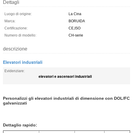
Dettagli
Luogo di origine:
La Cina
Marca:
BORUIDA
Certificazione:
CE,ISO
Numero di modello:
CH-serie
descrizione
Elevatori industriali
Evidenziare:
elevatori e ascensori industriali
Personalizzi gli elevatori industriali di dimensione con DOL/FC
galvanizzati
Dettaglio rapido: