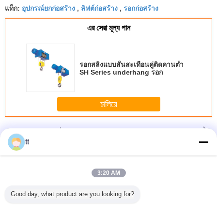
อุปกรณ์ยกก่อสร้าง
ลิฟต์ก่อสร้าง
รอกก่อสร้าง
แท็ก:
,
,
এর সেরা মূল্য পান
รอกสลิงแบบสั่นสะเทือนคู่ติดคานต่ำ
SH Series underhang รอก
চালিয়ে
กรงเครื่องชักรอก
มากกว่า
tt
3:20 AM
l OEM
NSK Steel Cage E
Electric Peanuts
Engineering Drill
Hoist
ion Hoist
Good day, what product are you looking for?
Type Spherical
Roasting Machine
Rig Reverse
Machiner
lectric
Roller Bearing
Automatic
Circulation , Skid
E-TV
age Hoist
22222 E 110mm x
Stainless Steel
Mounted Drilling
Cylindrica
tor
200mm x 53mm
Continuous
Rig
Bear