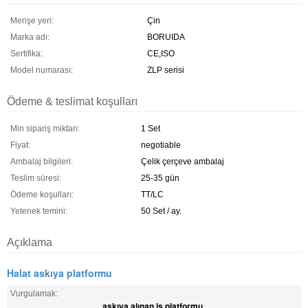
Menşe yeri:
Çin
Marka adı:
BORUIDA
Sertifika:
CE,ISO
Model numarası:
ZLP serisi
Ödeme & teslimat koşulları
Min sipariş miktarı:
1 Set
Fiyat:
negotiable
Ambalaj bilgileri:
Çelik çerçeve ambalaj
Teslim süresi:
25-35 gün
Ödeme koşulları:
TT/LC
Yetenek temini:
50 Set / ay.
Açıklama
Halat askıya platformu
Vurgulamak:
askıya alınan iş platformu