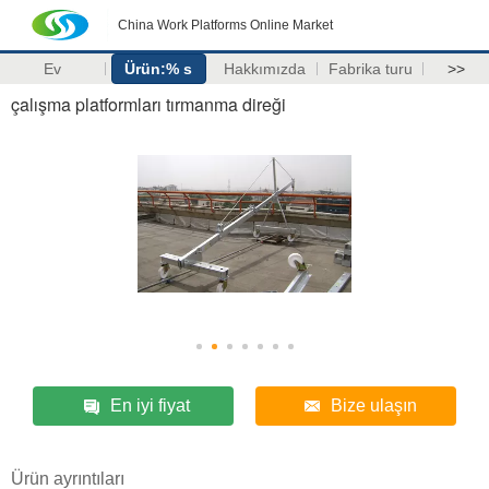
China Work Platforms Online Market
Ev
Ürün:% s
Hakkımızda
Fabrika turu
>>
çalışma platformları tırmanma direği
En iyi fiyat
Bize ulaşın
Ürün ayrıntıları