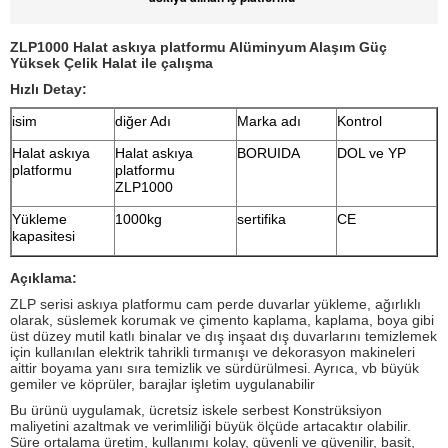
ZLP1000 Halat askıya platformu Alüminyum Alaşım Güç
Yüksek Çelik Halat ile çalışma
Hızlı Detay:
isim
diğer Adı
Marka adı
Kontrol
Halat askıya
Halat askıya
BORUIDA
DOL ve YP
platformu
platformu
ZLP1000
Yükleme
1000kg
sertifika
CE
kapasitesi
Açıklama:
ZLP serisi askıya platformu cam perde duvarlar yükleme, ağırlıklı
olarak, süslemek korumak ve çimento kaplama, kaplama, boya gibi
üst düzey mutil katlı binalar ve dış inşaat dış duvarlarını temizlemek
için kullanılan elektrik tahrikli tırmanışı ve dekorasyon makineleri
aittir boyama yanı sıra temizlik ve sürdürülmesi.
Ayrıca, vb büyük
gemiler ve köprüler, barajlar işletim uygulanabilir
Bu ürünü uygulamak, ücretsiz iskele serbest Konstrüksiyon
maliyetini azaltmak ve verimliliği büyük ölçüde artacaktır olabilir.
Süre ortalama üretim, kullanımı kolay, güvenli ve güvenilir, basit,