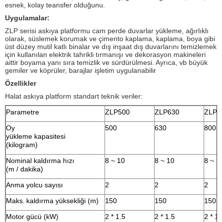
esnek, kolay teansfer olduğunu.
Uygulamalar:
ZLP serisi askıya platformu cam perde duvarlar yükleme, ağırlıklı
olarak, süslemek korumak ve çimento kaplama, kaplama, boya gibi
üst düzey mutil katlı binalar ve dış inşaat dış duvarlarını temizlemek
için kullanılan elektrik tahrikli tırmanışı ve dekorasyon makineleri
aittir boyama yanı sıra temizlik ve sürdürülmesi.
Ayrıca, vb büyük
gemiler ve köprüler, barajlar işletim uygulanabilir
Özellikler
Halat askıya platform standart teknik veriler:
Parametre
ZLP500
ZLP630
ZLP8
Oy
500
630
800
yükleme kapasitesi
(kilogram)
Nominal kaldırma hızı
8 ~ 10
8 ~ 10
8 ~ 1
(m / dakika)
Anma yolcu sayısı
2
2
2
Maks.
kaldırma yüksekliği (m)
150
150
150
Motor gücü (kW)
2 * 1.5
2 * 1.5
2 * 1.