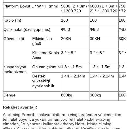
Platform Boyut L * W * H (mm)
5000 (2 + 3m) *
6000 (1 + 3m +
7500 
* 1300 720
2) * * 1300 720
* 720
Kablo (m)
160
160
160
Çelik halat (özel yapılmış)
Ф8.3
Ф8.3
Ф8.6
Güvenli kilit
Etkinin İzin
20KN
30KN
30KN
gücü
Kilitleme Kablo
3 ° ~ 8 °
3 ° ~ 8 °
3 ° ~ 
Açısı
süspansiyon
Ön ışın çıkıntısı
1.3 ~ .1.5m
1.3 ~ .1.5m
1.3 ~
mekanizması
Destek
1.44 ~ 2.14m
1.44 ~ 2.14m
1.44 
yüksekliği
ayarlanabilir
Denge
800kg
900kg
1000
Rekabet avantajı:
A. climing Prensibi: askıya platformu vinç tarafından yönlendirilen
tel halat boyunca yukarı tırmanıyor.
Tel halat kadar wraping
olmadan, "α" yapısını kullanarak theory.Hoist- içinde climing
yüksekliğine sınır yoktur, kaldırma güvenilirliği yüksek ve kullanım