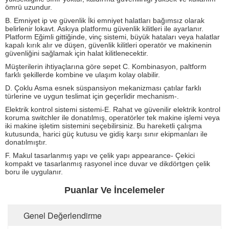
ömrü uzundur.
B. Emniyet ip ve güvenlik İki emniyet halatları bağımsız olarak
belirlenir lokavt.
Askıya platformu güvenlik kilitleri ile ayarlanır.
Platform Eğimli gittiğinde, vinç sistemi, büyük hataları veya halatlar
kapalı kırık alır ve düşen, güvenlik kilitleri operatör ve makinenin
güvenliğini sağlamak için halat kilitlenecektir.
Müşterilerin ihtiyaçlarına göre sepet C. Kombinasyon, paltform
farklı şekillerde kombine ve ulaşım kolay olabilir.
D. Çoklu Asma esnek süspansiyon mekanizması çatılar farklı
türlerine ve uygun teslimat için geçerlidir mechanism-.
Elektrik kontrol sistemi sistemi-E. Rahat ve güvenilir elektrik kontrol
koruma switchler ile donatılmış, operatörler tek makine işlemi veya
iki makine işletim sistemini seçebilirsiniz.
Bu hareketli çalışma
kutusunda, harici güç kutusu ve gidiş karşı sınır ekipmanları ile
donatılmıştır.
F. Makul tasarlanmış yapı ve çelik yapı appearance- Çekici
kompakt ve tasarlanmış rasyonel ince duvar ve dikdörtgen çelik
boru ile uygulanır.
Puanlar Ve İncelemeler
Genel Değerlendirme