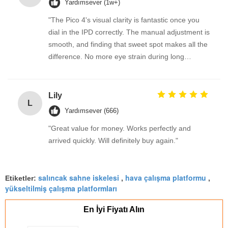
Yardımsever (1w+)
"The Pico 4's visual clarity is fantastic once you
dial in the IPD correctly. The manual adjustment is
smooth, and finding that sweet spot makes all the
difference. No more eye strain during long
sessions. Highly recommend taking the time to set
it up properly!""The Pico 4's visual clarity is
fantastic once you dial in the IPD correctly. The
Lily
L
manual adjustment is smooth, and finding that
Yardımsever (666)
sweet spot makes all the difference. No more eye
"Great value for money. Works perfectly and
strain during long sessions. Highly recommend
arrived quickly. Will definitely buy again."
taking the time to set it up properly!""The Pico 4's
visual clarity is fantastic once you dial in the IPD
correctly. The manual adjustment is smooth, and
salıncak sahne iskelesi
hava çalışma platformu
Etiketler:
,
,
finding that sweet spot makes all the difference.
yükseltilmiş çalışma platformları
No more eye strain during long sessions. Highly
recommend taking the time to set it up
En İyi Fiyatı Alın
properly!""The Pico 4's visual clarity is fantastic
once you dial in the IPD correctly. The manual