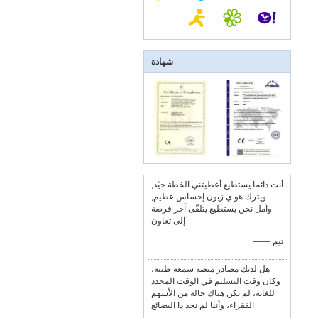
شهادة
أنت دائما يستطيع أعطيتني الخطة جيّد,
ويترك هو ي زبون إحساس عظيم,
وآمل نحن يستطيع يتلقّى آخر فرصة
إلى تعاون
—— تيم
هل لديك مصادر منصة سمعة طيبة،
وكان وقت التسليم في الوقت المحدد
للغاية، لم يكن هناك حالة من الأسهم
الفقراء، وأننا لم نجد دا البضائع