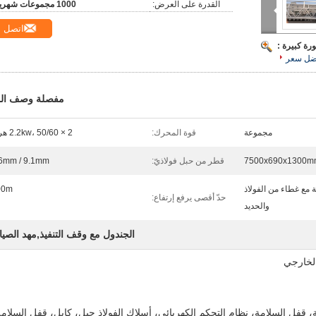
القدرة على العرض:
1000 مجموعات شهريا
اتصل
رة كبيرة :
ضل سعر
مفصلة وصف الم
مجموعة
قوة المحرك:
2 × 2.2kw، 50/60 هرتز
7500x690x1300m
قطر من حبل فولاذيّ:
6mm / 9.1mm
 مع غطاء من الفولاذ
00m
حدّ أقصى يرفع إرتفاع:
والحديد
الجندول مع وقف التنفيذ,مهد الصيا
الخارجي
ة، قفل السلامة، نظام التحكم الكهربائي، أسلاك الفولاذ حبل، كابل، قفل السلامة