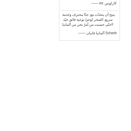
—— mr. كارلوس
يتيح أن يتحدّث مع, جدّا محترف وخدمة
سريع, الصخر لوحيّ نوعية فائق جيّد.
حتّى حسنت من أمرّ نحن من ألمانيا!!
—— ألمانيا فابيان Scherb