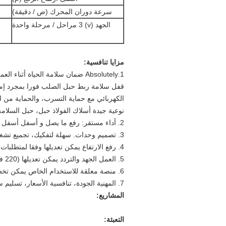
سرعة دوران المحرك (ص / دقيقة)
الجهد (v) 3 مراحل / مرحلة واحدة
مزايا تنافسية:
1.Absolutely ضمان سلامة الحياة أثناء العمل الجوي
قفل سلامة ربط حبل الصلب فورا بمجرد إمال
الكهربائي مع حماية التسرب، والحماية من الح
نوعية جيدة أسلاك الفولاذ حبل، حبل السلامة 
2. أداء مستقر: رفع ما يصل و أسفل أسفل بسلاسة
3. تصميم وحدات. سهلة لتفكيك، تجميع تشغيل وصيانة.
4. رفع الارتفاع يمكن تعديلها وفقا لمتطلبات (أقصى 300 متر)
5. العمل الجهد والتردد يمكن تعديلها (220 فولت / 380 فولت / 415 فولت الخ)
6. منصة معلقة للاستخدام الخاص يمكن تخصيص (دائري، l الشكل، u الشكل، الخ)
7. المهنية الجودة، تنافسية الأسعار، تسليم سريع، خدمات جيدة.
المشاريع:
التعبئة: