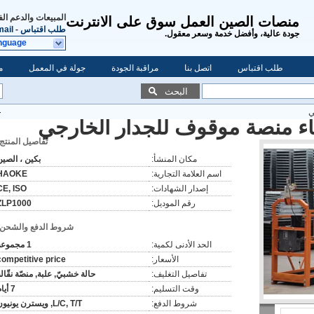
المبيعات والدعم ال
منصات الصين العمل سوق على الانترنت
طلب اقتباس
-
ail
جودة عالية، وأفضل خدمة وسعر معقول.
nguage
طلب اقتباس
اتصل بنا
مراقبة الجودة
جولة في المعمل
م
البحث
ي
ناء منصة موقوف للجدار الخارجي
تفاصيل المنتج:
مكان المنشأ:
بكين ، الصين
اسم العلامة التجارية:
HAOKE
إصدار الشهادات:
CE, ISO
رقم الموديل:
ZLP1000
شروط الدفع والشحن:
الحد الأدنى لكمية:
1 مجموعة
الأسعار:
competitive price
تفاصيل التغليف:
حالة خشبيّ, علبة, منصّة نقّال
وقت التسليم:
7 أيام
شروط الدفع:
L/C, T/T, ويسترن يونيون