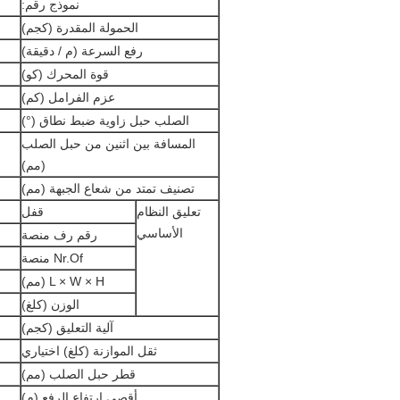
نموذج رقم:
الحمولة المقدرة (كجم)
رفع السرعة (م / دقيقة)
قوة المحرك (كو)
عزم الفرامل (كم)
الصلب حبل زاوية ضبط نطاق (°)
المسافة بين اثنين من حبل الصلب
(مم)
تصنيف تمتد من شعاع الجبهة (مم)
تعليق النظام
قفل
الأساسي
رقم رف منصة
Nr.Of منصة
L × W × H (مم)
الوزن (كلغ)
آلية التعليق (كجم)
ثقل الموازنة (كلغ) اختياري
قطر حبل الصلب (مم)
أقصى ارتفاع الرفع (م)