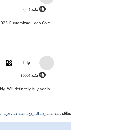
مفيد (44)
n 2023 Customized Logo Gym
Lily
L
مفيد (666)
"Great value for money. Works perfectly and arrived quickly. Will definitely buy again."
,
,
بطاقة:
سقالة بمرحلة التأرجح
منصة عمل جوية
م