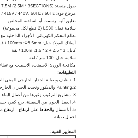
طول منصة: 7.5M (2.5M * 3SECTIONS) ---- يمكن تخصيص
مرفاع قوة: 380V / 220V / 415V / 440V، 50Hz / 60Hz
تعليق آلية: رسمت أو الساخنة المجلفن
سلامة قفل: LS30 (2 قطع لكل مجموعة)
نظام التحكم الكهربائي: الأجزاء الداخلية مع 
أسلاك الفولاذ حبل: Ф8.6mm؛ 100mts / قطعة (تماما 4 قطع)
كابل: 3 * 2.5 + 2 * 1.5، 100m / لفة
سلامة حبل: 100 متر / لفة
مكافحة الوزن: الاسمنت، الاسمنت مع غطاء الصلب، الحد
التطبيقات:
1. تنظيف وصيانة الجدار الخارجي للمبنى الشاهقة.
2.Painting والديكور وتجديد الجدران الخارجية.
3. مشاريع التركيب وغيرها من أعمال البناء من الجدران الخارجية للمبنى الشاهقة.
4. العمل الجوي من السفينة، برج كبير، جسر، السدود والمداخن الكبيرة.
5. أنا
نستال والحفاظ على ارتفاع-- ارتفاع م
اعمال صيانة.
المعايير الفنية: