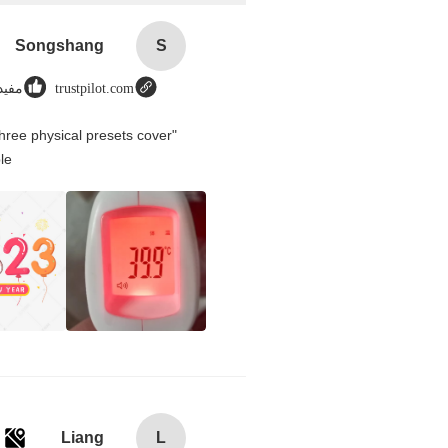
Songshang
S
trustpilot.com
مفيد (
hree physical presets cover
e.
Liang
L