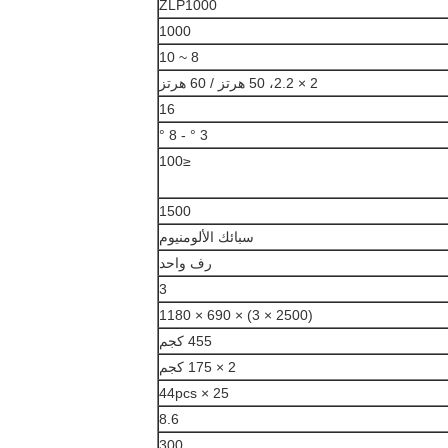
ZLP1000
1000
8 ~ 10
2 × 2.2، 50 هرتز / 60 هرتز
16
3 ° - 8 °
≤100
1500
سبائك الألومنيوم
رف واحد
3
(2500 × 3) × 690 × 1180
455 كجم
2 × 175 كجم
25 × 44pcs
8.6
300