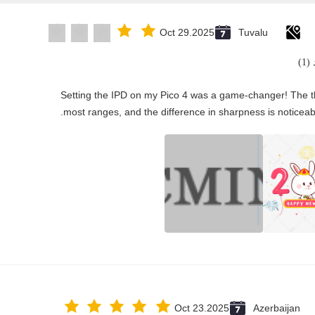
Oct 29.2025
Tuvalu
1)
"Setting the IPD on my Pico 4 was a game-changer! The t
most ranges, and the difference in sharpness is noticeabl
Oct 23.2025
Azerbaijan