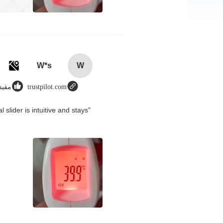
W*s
W
trustpilot.com
مفيد (87
slider is intuitive and stays