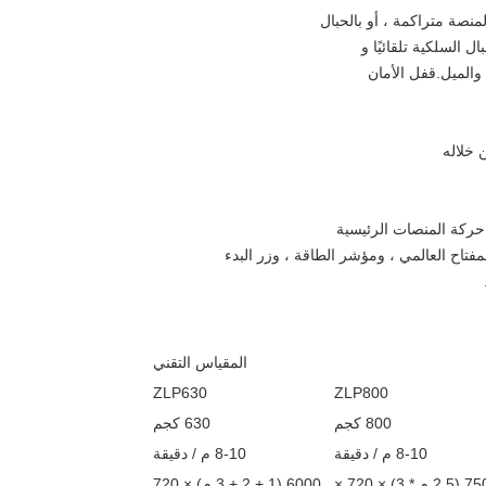
منصة متراكمة ، أو بالحبال
السلكية تلقائيًا و
لميل.قفل الأمان
 خلاله
حركة المنصات الرئيسية
مفتاح العالمي ، ومؤشر الطاقة ، وزر البدء
المقياس التقني
ZLP630
ZLP800
800 كجم
630 كجم
8-10 م / دقيقة
8-10 م / دقيقة
7500 (2.5 م * 3) × 720 ×
6000 (1 + 2 + 3 م) × 720