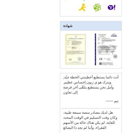
شهادة
أنت دائما يستطيع أعطيتني الخطة جيّد,
ويترك هو ي زبون إحساس عظيم,
وآمل نحن يستطيع يتلقّى آخر فرصة
إلى تعاون
—— تيم
هل لديك مصادر منصة سمعة طيبة،
وكان وقت التسليم في الوقت المحدد
للغاية، لم يكن هناك حالة من الأسهم
الفقراء، وأننا لم نجد دا البضائع