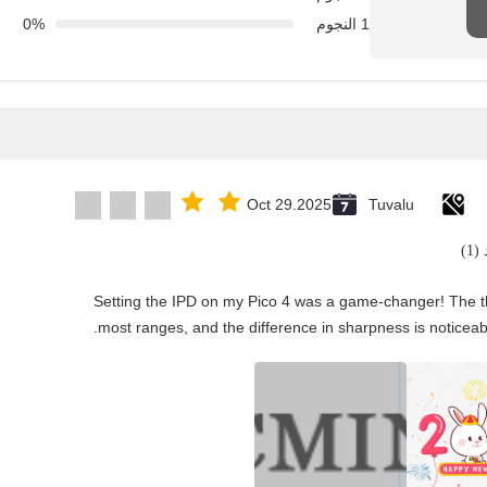
1 النجوم
0%
Oct 29.2025
Tuvalu
1)
"Setting the IPD on my Pico 4 was a game-changer! The t
most ranges, and the difference in sharpness is noticeabl