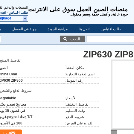
المبيعات والدعم ال
منصات الصين العمل سوق على الانترنت
طلب اقتباس
-
ail
جودة عالية، وأفضل خدمة وسعر معقول.
nguage
طلب اقتباس
اتصل بنا
مراقبة الجودة
جولة في المعمل
م
البحث
تفاصيل المنتج:
مكان المنشأ:
الصين
اسم العلامة التجارية:
China Coal
رقم الموديل:
ZIP630 ZIP800
شروط الدفع والشحن:
الأسعار:
negotiable
تفاصيل التغليف:
معياريّ تصدير يعبّ
وقت التسليم:
في غضون 15 يوما
شروط الدفع:
T/T إتحاد paypal غربيّ
القدرة على العرض:
100 في الأسبوع
اتصل