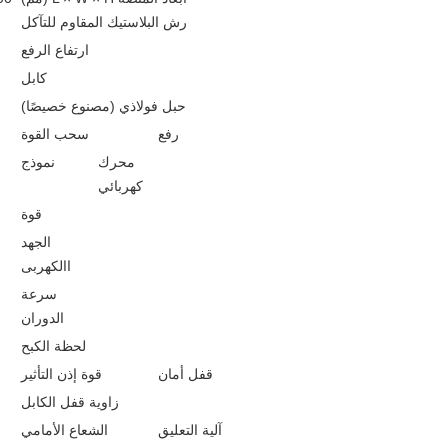
رش البلاستيك المقاوم للتآكل
ارتفاع الرفع
كابل
حبل فولاذي (مصنوع خصيصًا)
رفع
سحب القوة
محرك
نموذج
كهربائي
قوة
الجهد
االكهربى
سرعة
الدوران
لحظة الكبح
قفل أمان
قوة إذن التأثير
زاوية قفل الكابل
آلية التعليق
الشعاع الأمامي