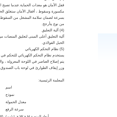
قفل الأمان هو معدات الحماية.عندما تصبح ال
مكسورة وسقوط ، أقفال الأمان ستغلق الحبال 
بسرعة لضمان سلامة المشغل من السقوط وا
من نوع يتأرجح.
(4) آلية التعليق
آلية التعليق أعلى المبنى لتعليق المنصات من
الحبل الفولاذي.
(5) نظام التحكم الكهربائي
يستخدم نظام التحكم الكهربائي للتحكم في 
يتم إصلاح العناصر في اللوحة المعزولة ، وال
وزر إيقاف الطوارئ في لوحة باب الصندوق.
المعلمة الرئيسية:
اسم
نموذج
معدل الحمولة
سرعة الرفع
أبعاد المنصة L × W × H (مم)