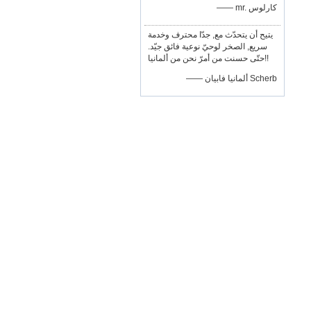
—— mr. كارلوس
يتيح أن يتحدّث مع, جدّا محترف وخدمة
سريع, الصخر لوحيّ نوعية فائق جيّد.
حتّى حسنت من أمرّ نحن من ألمانيا!!
—— ألمانيا فابيان Scherb