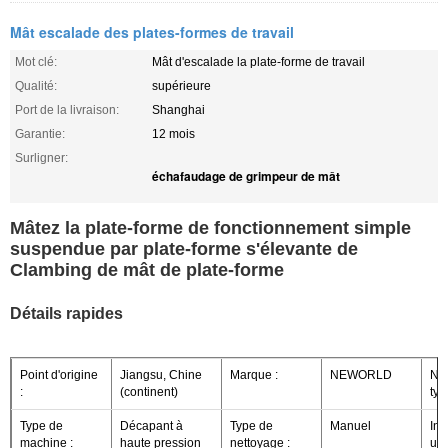
Mât escalade des plates-formes de travail
Mot clé:
Mât d'escalade la plate-forme de travail
Qualité:
supérieure
Port de la livraison:
Shanghai
Garantie:
12 mois
Surligner:
échafaudage de grimpeur de mât
Mâtez la plate-forme de fonctionnement simple
suspendue par plate-forme s'élevante de
Clambing de mât de plate-forme
Détails rapides
Point d'origine
Jiangsu, Chine
Marque :
NEWORLD
Nu
:
(continent)
typ
Type de
Décapant à
Type de
Manuel
Ind
machine :
haute pression
nettoyage :
util