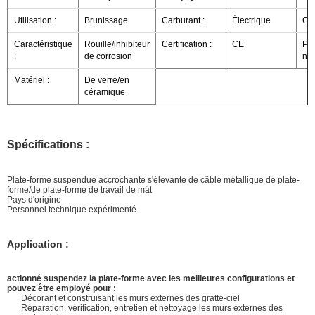
Utilisation :
Brunissage
Carburant :
Électrique
Con
Caractéristique
Rouille/inhibiteur
Certification :
CE
Pr
:
de corrosion
net
Matériel :
De verre/en
céramique
Spécifications :
Plate-forme suspendue accrochante s'élevante de câble métallique de plate-
forme/de plate-forme de travail de mât
Pays d'origine
Personnel technique expérimenté
Application :
actionné suspendez la plate-forme avec les meilleures configurations et
pouvez être employé pour :
Décorant et construisant les murs externes des gratte-ciel
Réparation, vérification, entretien et nettoyage les murs externes des