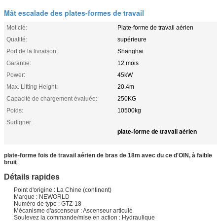
Mât escalade des plates-formes de travail
Mot clé:
Plate-forme de travail aérien
Qualité:
supérieure
Port de la livraison:
Shanghai
Garantie:
12 mois
Power:
45kW
Max. Lifting Height:
20.4m
Capacité de chargement évaluée:
250KG
Poids:
10500kg
Surligner:
plate-forme de travail aérien
plate-forme fois de travail aérien de bras de 18m avec du ce d'OIN, à faible
bruit
Détails rapides
Point d'origine : La Chine (continent)
Marque : NEWORLD
Numéro de type : GTZ-18
Mécanisme d'ascenseur : Ascenseur articulé
Soulevez la commande/mise en action : Hydraulique