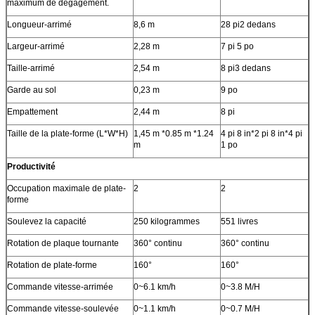
maximum de dégagement.
Longueur-arrimé
8,6 m
28 pi2 dedans
Largeur-arrimé
2,28 m
7 pi 5 po
Taille-arrimé
2,54 m
8 pi3 dedans
Garde au sol
0,23 m
9 po
Empattement
2,44 m
8 pi
Taille de la plate-forme (L*W*H)
1,45 m *0.85 m *1.24
4 pi 8 in*2 pi 8 in*4 pi
m
1 po
Productivité
Occupation maximale de plate-
2
2
forme
Soulevez la capacité
250 kilogrammes
551 livres
Rotation de plaque tournante
360° continu
360° continu
Rotation de plate-forme
160°
160°
Commande vitesse-arrimée
0~6.1 km/h
0~3.8 M/H
Commande vitesse-soulevée
0~1.1 km/h
0~0.7 M/H