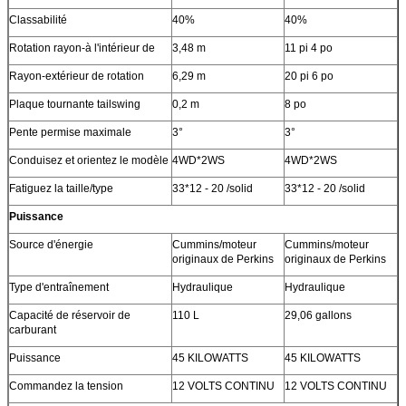
Classabilité
40%
40%
Rotation rayon-à l'intérieur de
3,48 m
11 pi 4 po
Rayon-extérieur de rotation
6,29 m
20 pi 6 po
Plaque tournante tailswing
0,2 m
8 po
Pente permise maximale
3°
3°
Conduisez et orientez le modèle
4WD*2WS
4WD*2WS
Fatiguez la taille/type
33*12 - 20 /solid
33*12 - 20 /solid
Puissance
Source d'énergie
Cummins/moteur
Cummins/moteur
originaux de Perkins
originaux de Perkins
Type d'entraînement
Hydraulique
Hydraulique
Capacité de réservoir de
110 L
29,06 gallons
carburant
Puissance
45 KILOWATTS
45 KILOWATTS
Commandez la tension
12 VOLTS CONTINU
12 VOLTS CONTINU