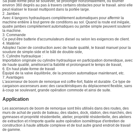
Sa plate-forme peut se soulever, se prolonger horizontalement, ou tourner
environ 360 degrés au pas à travers certains obstacles pour le travail. ainsi elle
peut réaliser le travail multipoint dans la portée large.
2. Jambes
Avec 4 tangons hydrauliques complètement automatiques pour affermir la
machine entière à tout genre de conditions au sol. Quand la route est inégale,
quatre jambes complètement automatiques ou jambe simple peuvent soutenir
la machine.
3. Commande
Ce peut être batterie d'accumulateurs diesel ou selon les exigences de client.
4. Matériel
Adoptez l'acier de construction avec de haute qualité, le travail manuel pour la
soudure de simple-side et le bâti de double-side,
5. Cylindre hydraulique :
Importation originale ou cylindre hydraulique en participation domestique, avec
de haute qualité, améliorant la fiabilité et prolongeant le temps de travail,
6. En haut plate-forme de travail
Équipé de la valve équilibrée, de la pression automatique maintenant, etc.
7. Avantages
L'ascenseur de boom de remorque est coffre-fort, fiable et durable. Ce type de
cargaison-ascenseurs avec des caractéristiques du déplacement flexible, sans
à-coup se soulevant, grande opération commode et ainsi de suite.
Application
Les ascenseurs de boom de remorque sont très utilisés dans des routes, des
murs de achat de yards de bateau, des stades, dock, station, des marchés, des
gymnases et propriété résidentielle, atelier, propriété résidentielle, des ateliers
de extraction et n'importe quelle autre opération isométrique d'entretien de
construction à haute altitude complexe et de tout autre grand endroit de travail
de gamme.