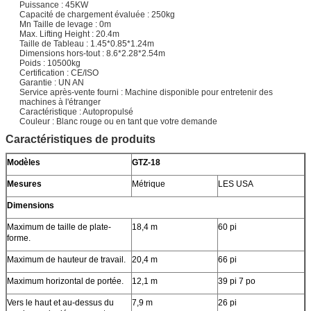
Puissance : 45KW
Capacité de chargement évaluée : 250kg
Mn Taille de levage : 0m
Max. Lifting Height : 20.4m
Taille de Tableau : 1.45*0.85*1.24m
Dimensions hors-tout : 8.6*2.28*2.54m
Poids : 10500kg
Certification : CE/ISO
Garantie : UN AN
Service après-vente fourni : Machine disponible pour entretenir des
machines à l'étranger
Caractéristique : Autopropulsé
Couleur : Blanc rouge ou en tant que votre demande
Caractéristiques de produits
Modèles
GTZ-18
Mesures
Métrique
LES USA
Dimensions
Maximum de taille de plate-
18,4 m
60 pi
forme.
Maximum de hauteur de travail.
20,4 m
66 pi
Maximum horizontal de portée.
12,1 m
39 pi 7 po
Vers le haut et au-dessus du
7,9 m
26 pi