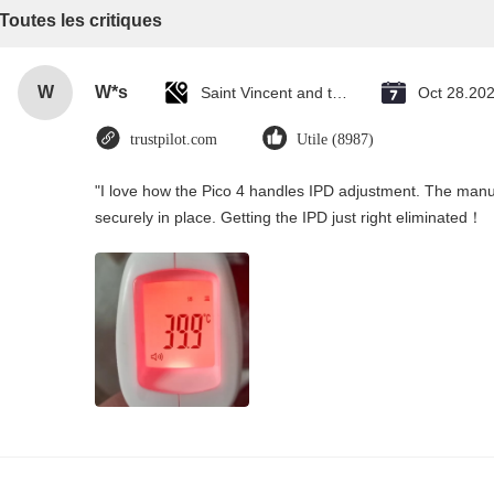
Toutes les critiques
W
W*s
Saint Vincent and the Grenadines
Oct 28.20
trustpilot.com
Utile (8987)
"I love how the Pico 4 handles IPD adjustment. The manual
securely in place. Getting the IPD just right eliminated！