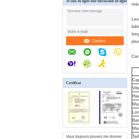
Je suis en ligne une discussion en ligne
méc
Les
bât
lon
Contact
plu
Car
Cap
Certificat
Vit
Hau
Max
Lon
Bas
Max
Ta
Vous toujours pouvez me donner