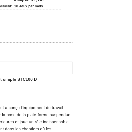
:
&amp de T/T ; L/C
nement:
18 Jeux par mois
ât simple STC100 D
et a conçu l'équipement de travail
r la base de la plate-forme suspendue
érieures et joue un rôle indispensable
ent dans les chantiers où les