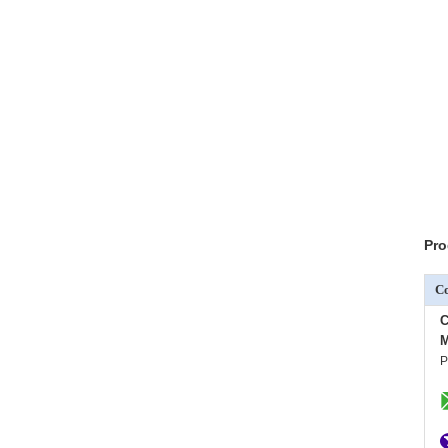
Pro
C
C
M
P