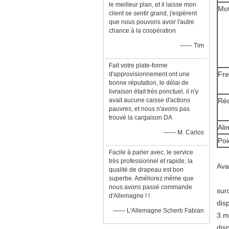
le meilleur plan, et il laisse mon
Mo
client se sentir grand, j'espèrent
que nous pouvons avoir l'autre
chance à la coopération
—— Tim
Fait votre plate-forme
Fre
d'approvisionnement ont une
bonne réputation, le délai de
livraison était très ponctuel, il n'y
avait aucune caisse d'actions
Réd
pauvres, et nous n'avons pas
trouvé la cargaison DA
Ali
—— M. Carlos
Poi
Facile à parler avec, le service
très professionnel et rapide, la
Ava
qualité de drapeau est bon
superbe. Améliorez même que
nous avons passé commande
sur
d'Allemagne ! !
disp
—— L'Allemagne Scherb Fabian
3.m
disp