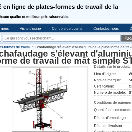
 en ligne de plates-formes de travail de la
haute qualité et meilleur, prix raisonnable.
e nous
Visite d'usine
Contrôle de qualité
Contactez-nous
D
R
s-formes de travail
Échafaudage s'élevant d'aluminium de la plate-forme de tra
chafaudage s'élevant d'aluminiu
orme de travail de mât simple 
Détails sur le produit:
Lieu d'origine:
W
Nom de marque:
S
Certification:
C
Numéro de modèle:
S
Conditions de paiement
Quantité de commande 
Détails d'emballage:
Délai de livraison: