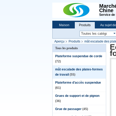
Marché
Chine
Service de 
Maison
Produits
Au sujet d
Aperçu
Produits
mât escalade des plate
É
Tous les produits
f
Plateforme suspendue de corde
(72)
mât escalade des plates-formes
de travail
(55)
Plateforme d'accès suspendue
(61)
Grues de support et de pignon
(36)
Grue de passager
(45)