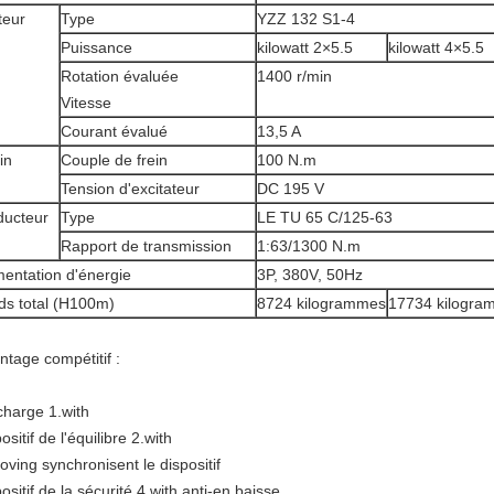
teur
Type
YZZ 132 S1-4
Puissance
kilowatt 2×5.5
kilowatt 4×5.5
Rotation évaluée
1400 r/min
Vitesse
Courant évalué
13,5 A
in
Couple de frein
100 N.m
Tension d'excitateur
DC 195 V
ucteur
Type
LE TU 65 C/125-63
Rapport de transmission
1:63/1300 N.m
mentation d'énergie
3P, 380V, 50Hz
ds total (H100m)
8724 kilogrammes
17734 kilogra
ntage compétitif :
charge 1.with
ositif de l'équilibre 2.with
oving synchronisent le dispositif
ositif de la sécurité 4.with anti-en baisse