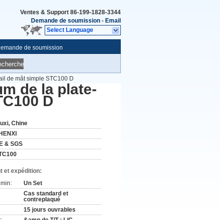
Ventes & Support
86-199-1828-3344
Demande de soumission
-
Email
Select Language
emande de soumission
echerche
vail de mât simple STC100 D
m de la plate-
STC100 D
uxi, Chine
HENXI
E & SGS
TC100
 et expédition:
min:
Un Set
Cas standard et
contreplaqué
15 jours ouvrables