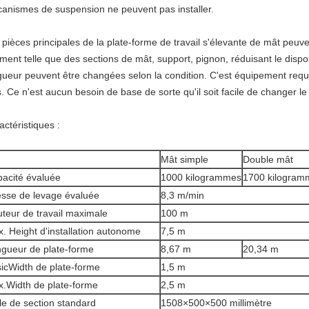
anismes de suspension ne peuvent pas installer.
 pièces principales de la plate-forme de travail s'élevante de mât peu
iment telle que des sections de mât, support, pignon, réduisant le disposit
gueur peuvent être changées selon la condition. C'est équipement requis
s. Ce n'est aucun besoin de base de sorte qu'il soit facile de changer le
actéristiques :
Mât simple
Double mât
acité évaluée
1000 kilogrammes
1700 kilogram
esse de levage évaluée
8,3 m/min
teur de travail maximale
100 m
. Height d'installation autonome
7,5 m
gueur de plate-forme
8,67 m
20,34 m
icWidth de plate-forme
1,5 m
.Width de plate-forme
2,5 m
ille de section standard
1508×500×500 millimètre