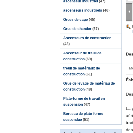
ascenseur industriel
(47)
ascenseurs industriels
(46)
Grues de cage
(45)
Grue de chantier
(57)
Ascenseurs de construction
(43)
Ascenseur de treuil de
Des
construction
(69)
treuil de matériaux de
Me
construction
(61)
Éch
Grue de levage de matériau de
construction
(48)
Des
Plate-forme de travail en
suspension
(47)
La 
Berceau de plate-forme
aér
suspendue
(51)
tra
dan