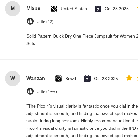
M
Mixue
United States
Oct 23.2025
Utile (12)
Solid Pattern Quick Dry One Piece Jumpsuit for Wome
Sets
W
Wanzan
Brazil
Oct 23.2025
Utile (1w+)
"The Pico 4's visual clarity is fantastic once you dial in t
adjustment is smooth, and finding that sweet spot makes 
strain during long sessions. Highly recommend taking the 
Pico 4's visual clarity is fantastic once you dial in the IP
adjustment is smooth, and finding that sweet spot makes 