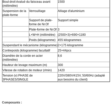
Bout droit évalué du faisceau avant
1500
(millimètre)
Suspension de la
Verrouillage
Alliage d'aluminium
plate-forme
Support de plate-
Support simple
forme de Nr.Of
Plate-forme de Nr.Of
3
L×W×H (millimètre)
(2500×3)×690×1180
Poids (kilogramme)
455 kilogrammes
Suspendant le mécanisme (kilogramme)
2×175 kilogramme
Contrepoids (kilogramme) facultatif
25×44pcs
Diamètre de la corde en acier
8,6
(millimètre)
Hauteur de levage maximum (m)
300
Vitesse de rotation de moteur (r/min)
1420
Tension (v) PHASE de
220V/380V/415V, 50/60Hz (adapté
3PHASES/SINGLE
aux besoins du client)
Composants :