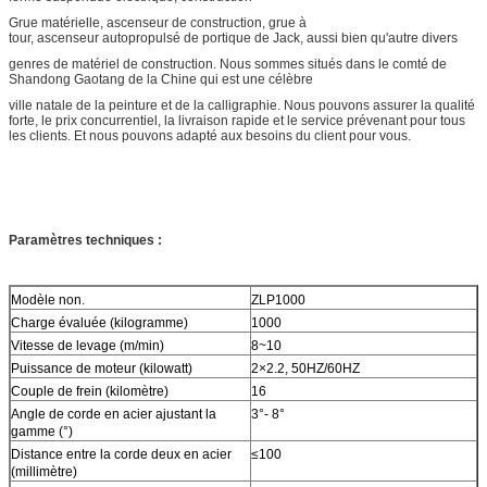
Grue matérielle, ascenseur de construction, grue à
tour, ascenseur autopropulsé de portique de Jack, aussi bien qu'autre divers
genres de matériel de construction. Nous sommes situés dans le comté de
Shandong Gaotang de la Chine qui est une célèbre
ville natale de la peinture et de la calligraphie. Nous pouvons assurer la qualité
forte, le prix concurrentiel, la livraison rapide et le service prévenant pour tous
les clients. Et nous pouvons adapté aux besoins du client pour vous.
Paramètres techniques :
Modèle non.
ZLP1000
Charge évaluée (kilogramme)
1000
Vitesse de levage (m/min)
8~10
Puissance de moteur (kilowatt)
2×2.2, 50HZ/60HZ
Couple de frein (kilomètre)
16
Angle de corde en acier ajustant la
3°- 8°
gamme (°)
Distance entre la corde deux en acier
≤100
(millimètre)