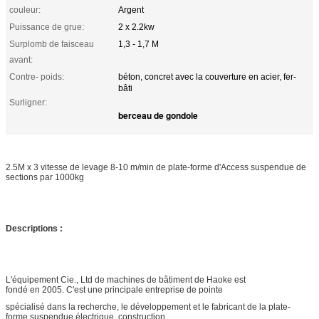
couleur:
Argent
Puissance de grue:
2 x 2.2kw
Surplomb de faisceau
1,3 - 1,7 M
avant:
Contre- poids:
béton, concret avec la couverture en acier, fer-
bâti
Surligner:
berceau de gondole
2.5M x 3 vitesse de levage 8-10 m/min de plate-forme d'Access suspendue de
sections par 1000kg
Descriptions :
L'équipement Cie., Ltd de machines de bâtiment de Haoke est
fondé en 2005. C'est une principale entreprise de pointe
spécialisé dans la recherche, le développement et le fabricant de la plate-
forme suspendue électrique, construction