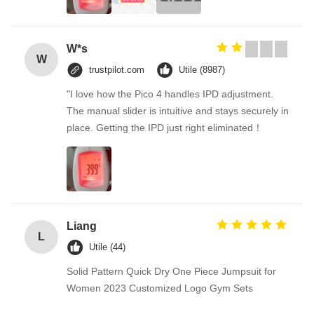
W*s
W
trustpilot.com
Utile (8987)
"I love how the Pico 4 handles IPD adjustment.
The manual slider is intuitive and stays securely in
place. Getting the IPD just right eliminated！
Liang
L
Utile (44)
Solid Pattern Quick Dry One Piece Jumpsuit for
Women 2023 Customized Logo Gym Sets