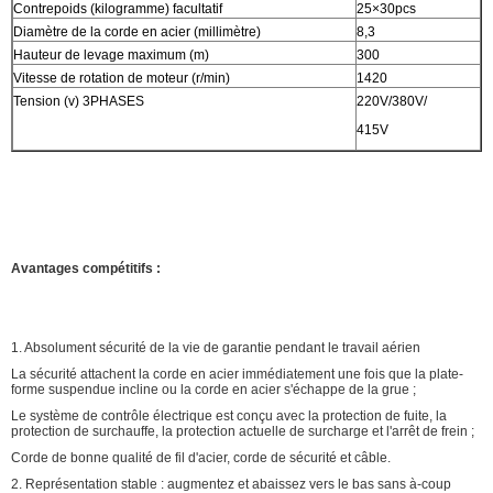
Contrepoids (kilogramme) facultatif
25×30pcs
Diamètre de la corde en acier (millimètre)
8,3
Hauteur de levage maximum (m)
300
Vitesse de rotation de moteur (r/min)
1420
Tension (v) 3PHASES
220V/380V/
415V
Avantages compétitifs :
1. Absolument sécurité de la vie de garantie pendant le travail aérien
La sécurité attachent la corde en acier immédiatement une fois que la plate-
forme suspendue incline ou la corde en acier s'échappe de la grue ;
Le système de contrôle électrique est conçu avec la protection de fuite, la
protection de surchauffe, la protection actuelle de surcharge et l'arrêt de frein ;
Corde de bonne qualité de fil d'acier, corde de sécurité et câble.
2. Représentation stable : augmentez et abaissez vers le bas sans à-coup