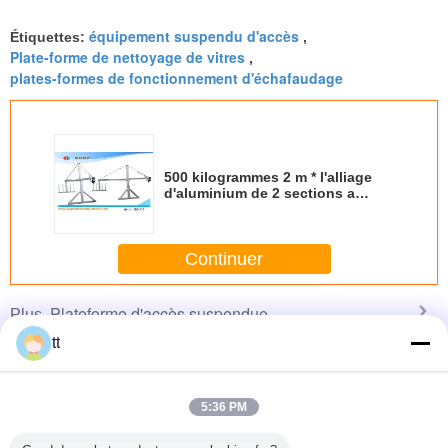
équipement suspendu d'accès
Étiquettes:
,
Plate-forme de nettoyage de vitres
,
plates-formes de fonctionnement d'échafaudage
500 kilogrammes 2 m * l'alliage
d'aluminium de 2 sections a
suspendu l'équipement ZLP500
d'Access
Continuer
Plateforme d'accès suspendue
Plus
tt
5:36 PM
orme de
Équipement/gondole/berceau/
2,5 m *
Le coffre-fort a
Les séries
nnement
échafaudage
équipement
suspendu
suspen