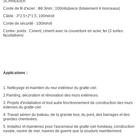
SCHNEIDER
Corde de fil d'acier : Ф8.3mm ; 100mts/piece (totalement 4 morceaux)
Câble : 3*2.5+2*1.5, 100m/roll
Corde de sécurité : 100m/roll
Contre- poids : Ciment, ciment avec la couverture en acier, fer (3 sortes
facultatives)
Applications :
1. Nettoyage et maintien du mur extérieur du gratte-ciel.
2.Painting, décoration et rénovation des murs extérieurs.
3. Projets d'installation et tout autre fonctionnement de construction des murs
externes du gratte-ciel.
4. Travail aérien du bateau, de la grande tour, du pont, des barrages et des
grandes cheminées.
5. Installez et maintenez pour l'ascenseur de gratte-ciel hoistway, construction
navale, navire de mer, navires de guerre que la soudure maintiennent.