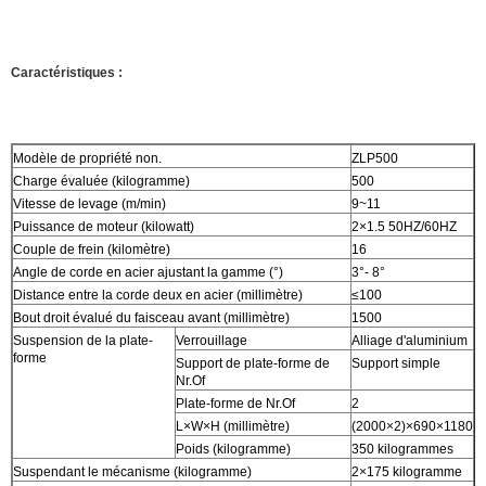
Caractéristiques :
Modèle de propriété non.
ZLP500
Charge évaluée (kilogramme)
500
Vitesse de levage (m/min)
9~11
Puissance de moteur (kilowatt)
2×1.5 50HZ/60HZ
Couple de frein (kilomètre)
16
Angle de corde en acier ajustant la gamme (°)
3°- 8°
Distance entre la corde deux en acier (millimètre)
≤100
Bout droit évalué du faisceau avant (millimètre)
1500
Suspension de la plate-
Verrouillage
Alliage d'aluminium
forme
Support de plate-forme de
Support simple
Nr.Of
Plate-forme de Nr.Of
2
L×W×H (millimètre)
(2000×2)×690×1180
Poids (kilogramme)
350 kilogrammes
Suspendant le mécanisme (kilogramme)
2×175 kilogramme