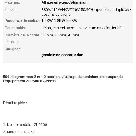
Matériau:
Alliage en acier/d'aluminium
tension:
380V/415V/440V/220V, 50/60Hz (peut être adapté aux
besoins du client)
Puissance de moteur:
1.5KW, 1.8KW, 2.2KW
Contrepoids:
béton, concret avec la couverture en acier, fer-bâti
Diamètre de la corde
8.3mm, 8.6mm, 9.1mm
en acier:
Surligner:
gondole de construction
500 kilogrammes 2 m * 2 sections, l'alliage d'aluminium ont suspendu
l'équipement ZLP500 d'Access
Détail rapide :
1. No. de modèle : ZLP500
2. Marque : HAOKE