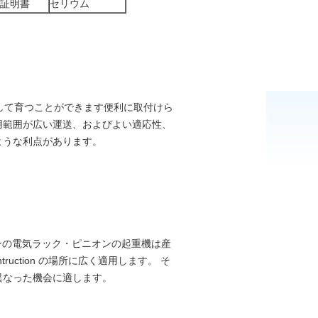
証明書
セリウム
はそして育つことができます便利に取付けら
用範囲が広い運送、およびよい適応性、
ような利点があります。
ンの電気ラック・ピニオンの起重機は産
ction の場所に広く適用します。 そ
異なった機会に適します。