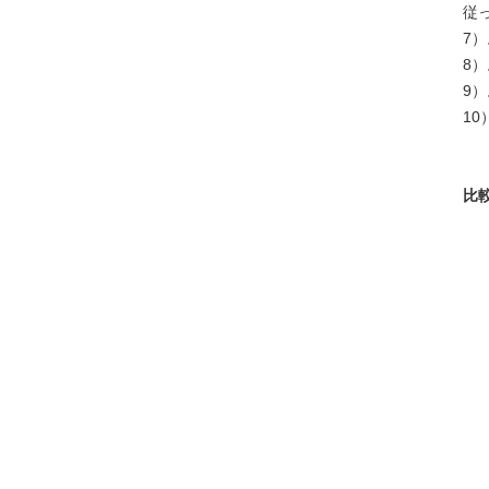
従っ
7
8
9）
10
比