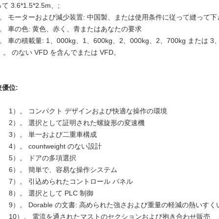
て 3.6*1.5*2.5m、;
）。 モーターおよび減少装置: 中国製、または使用条件に従って縫って
）。 車の色: 黄色、赤く、青またはあなたの要求
。 車の積載量: 1、000kg、1、600kg、2、000kg、2、700kg または 3、
）。 のない VFD を含んでまたは VFD。
較優位:
1）。 コンパクト デザインおよび快適な操作の環境
2）。 選択として証明された螺旋形の変速機
3）。 単一および二重車構成
4）。 countweight のない設計
5）。 ドアの多項選択
6）。 簡単で、容易な操作システム
7）。 引込められたコントロール パネル
8）。 選択として PLC 制御
9）。 Dorable の文書: 高められた強さおよび重量の軽減の熱い
10）。 電流を通されたマストのセクションおよび抱き合わせ販売