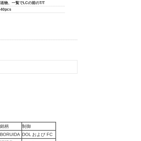
送物、一覧でLCの前のT/T
40pcs
銘柄
制御
BORUIDA
DOL および FC