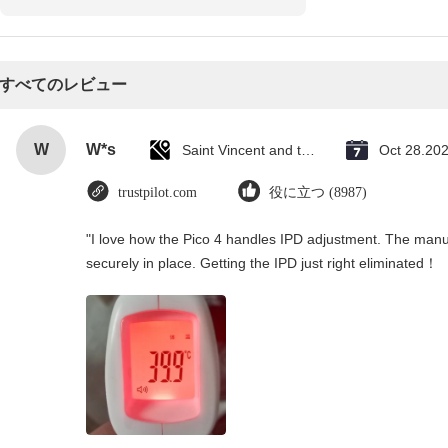
すべてのレビュー
W
W*s
Saint Vincent and the Grenadines
Oct 28.20
trustpilot.com
役に立つ (8987)
"I love how the Pico 4 handles IPD adjustment. The manual
securely in place. Getting the IPD just right eliminated！