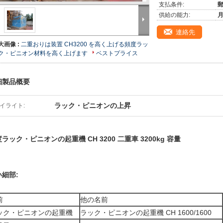
支払条件:
郵
供給の能力:
月
連絡先
大画像 :
二重おりは装置 CH3200 を高く上げる頻度ラッ
ク・ピニオン材料を高く上げます
ベストプライス
細製品概要
ラック・ピニオンの上昇
イライト:
ラック・ピニオンの起重機 CH 3200 二重車 3200kg 容量
い細部:
前
他の名前
ック・ピニオンの起重機
ラック・ピニオンの起重機 CH 1600/1600