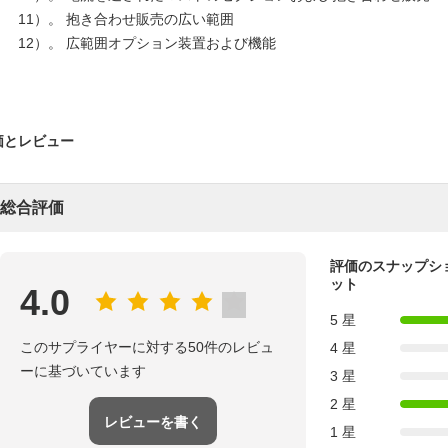
11）。 抱き合わせ販売の広い範囲
12）。 広範囲オプション装置および機能
価とレビュー
総合評価
評価のスナップシ
ット
4.0
5 星
このサプライヤーに対する50件のレビュ
4 星
ーに基づいています
3 星
2 星
レビューを書く
1 星