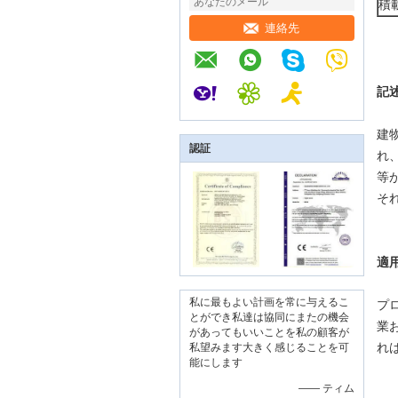
積
連絡先
記述
建
認証
れ
等
そ
適
私に最もよい計画を常に与えるこ
プ
とができ私達は協同にまたの機会
業
があってもいいことを私の顧客が
れ
私望みます大きく感じることを可
能にします
—— ティム