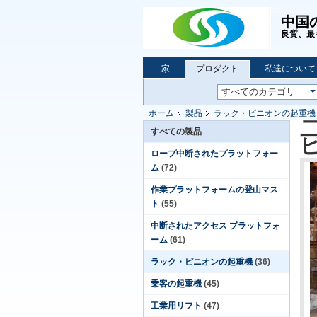
中国
良質、最
家
プロダクト
私達について
ホーム
製品
ラック・ピニオンの起重機
すべての製品
ロープ中断されたプラットフォー
ム
(72)
作業プラットフォームの登山マス
ト
(55)
中断されたアクセス プラットフォ
ーム
(61)
ラック・ピニオンの起重機
(36)
乗客の起重機
(45)
工業用リフト
(47)