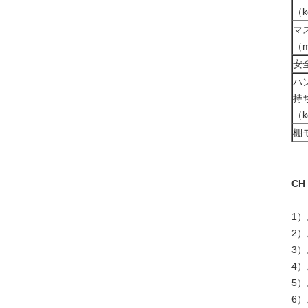
（k
マ
（
安
ハ
持
（k
棚
C
1）
2）
3
4
5）
6）