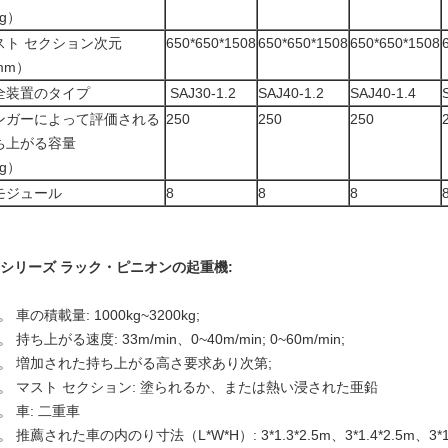
g）
スト セクション次元
650*650*1508
650*650*1508
650*650*1508
mm）
全装置のタイプ
SAJ30-1.2
SAJ40-1.2
SAJ40-1.4
ンガーによって評価される
250
250
250
ち上がる容量
g）
モジュール
8
8
8
H シリーズ ラック・ピニオンの起重機:
。 車の積載量: 1000kg~3200kg;
。 持ち上がる速度: 33m/min、0~40m/min; 0~60m/min;
）。 増加された持ち上がる高さ要求あり次第;
）。 マスト セクション: 塗られるか、または熱い浸された亜鉛
。 車: 二重車
。 推薦された車の内のり寸法（L*W*H）: 3*1.3*2.5m、3*1.4*2.5m、3*1