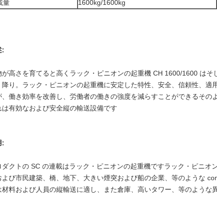
載量
1600kg/1600kg
:
物が高さを育てると高くラック・ピニオンの起重機 CH 1600/1600 
、降り。ラック・ピニオンの起重機に安定した特性、安全、信頼性、適
が、働き効率を改善し、労働者の働きの強度を減らすことができるその
れは有効なおよび安全縦の輸送設備です
用:
ロダクトの SC の連載はラック・ピニオンの起重機ですラック・ピニオ
および市民建築、橋、地下、大きい煙突および船の企業、等のような contru
は材料および人員の縦輸送に適し、また倉庫、高いタワー、等のような