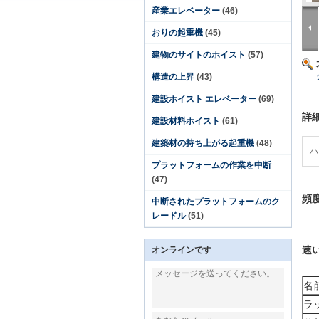
産業エレベーター
(46)
おりの起重機
(45)
建物のサイトのホイスト
(57)
構造の上昇
(43)
建設ホイスト エレベーター
(69)
詳
建設材料ホイスト
(61)
建築材の持ち上がる起重機
(48)
ハ
プラットフォームの作業を中断
(47)
頻度
中断されたプラットフォームのク
レードル
(51)
速
オンラインです
名
ラ