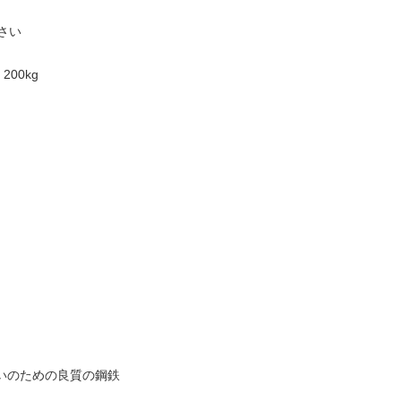
下さい
200kg
すくいのための良質の鋼鉄