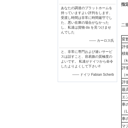
指
あなたの調達のプラットホームを
持っていますよい評判をします、
受渡し時間は非常に時間厳守でし
た、悪い在庫の場合がなかった
二
し、私達は貨物 da を見つけませ
んでした
変
—— カーロス氏
評
と、非常に専門および速いサービ
積
スは話すこと、容易旗の質極度の
（k
よいです。 私達がドイツから命令
したよりよくして下さい!!
評
（m
—— ドイツ Fabian Scherb
評
最
エ
車
（L
車
マ