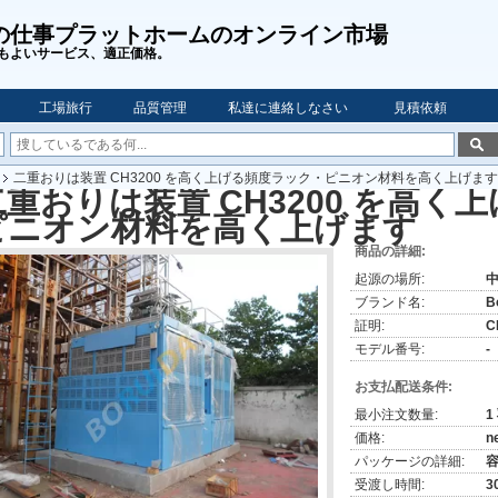
の仕事プラットホームのオンライン市場
もよいサービス、適正価格。
工場旅行
品質管理
私達に連絡しなさい
見積依頼
二重おりは装置 CH3200 を高く上げる頻度ラック・ピニオン材料を高く上げます
二重おりは装置 CH3200 を高く
ピニオン材料を高く上げます
商品の詳細:
起源の場所:
ブランド名:
B
証明:
C
モデル番号:
-
お支払配送条件:
最小注文数量:
1
価格:
n
パッケージの詳細:
受渡し時間:
3