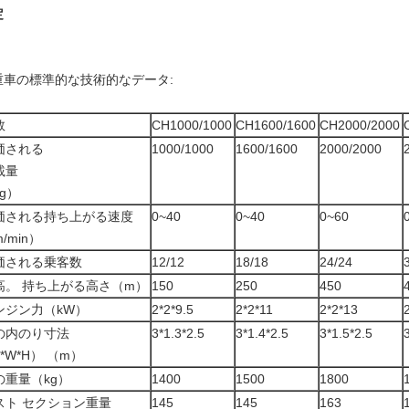
定
重車の標準的な技術的なデータ:
数
CH1000/1000
CH1600/1600
CH2000/2000
価される
1000/1000
1600/1600
2000/2000
載量
g）
価される持ち上がる速度
0~40
0~40
0~60
/min）
価される乗客数
12/12
18/18
24/24
高。 持ち上がる高さ（m）
150
250
450
ンジン力（kW）
2*2*9.5
2*2*11
2*2*13
の内のり寸法
3*1.3*2.5
3*1.4*2.5
3*1.5*2.5
*W*H） （m）
の重量（kg）
1400
1500
1800
スト セクション重量
145
145
163