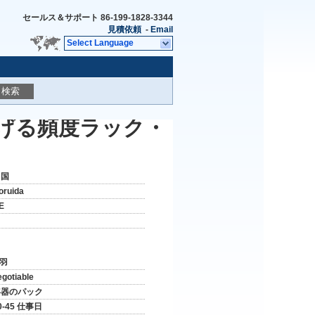
セールス＆サポート
86-199-1828-3344
見積依頼
-
Email
Select Language
検索
上げる頻度ラック・
中国
oruida
E
 羽
egotiable
容器のパック
0-45 仕事日