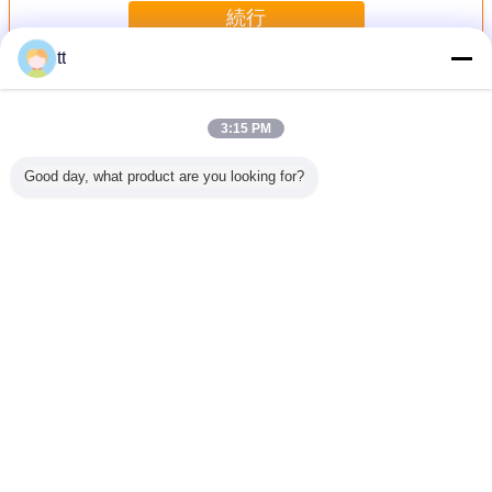
続行
tt
工業用リフト
多く
3:15 PM
Good day, what product are you looking for?
上がるク
F21 - E2b シリー
SS304/SS316
化学産業のための
倉庫のため
徴および
ズ産業中断された
BMW E39 のガス
モーター シャフト
のクロム
点
プラットホームの
上昇の自動車/機械
の重い鋼鉄鍛造
持ち上
部品の起重機の無
のための自動車ガ
材、15000mm の
線無線のリモート
スばね
長さ
言語を変えて下さい
Japanese
ホーム
|
私達について
|
私達に連絡しなさい
|
地図
|
プライバシーポリシー
デスクトップの眺め
Copyright © 2015 - 2026 China Work Platforms Online Market.