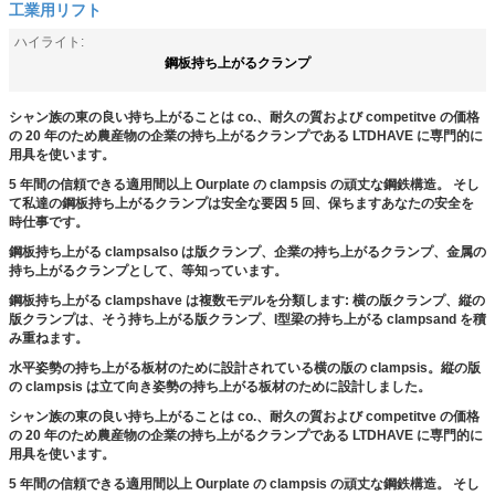
工業用リフト
ハイライト:
鋼板持ち上がるクランプ
シャン族の東の良い持ち上がることは co.、耐久の質および competitve の価格
の 20 年のため農産物の企業の持ち上がるクランプである LTDHAVE に専門的に
用具を使います。
5 年間の信頼できる適用間以上 Ourplate の clampsis の頑丈な鋼鉄構造。 そし
て私達の鋼板持ち上がるクランプは安全な要因 5 回、保ちますあなたの安全を
時仕事です。
鋼板持ち上がる clampsalso は版クランプ、企業の持ち上がるクランプ、金属の
持ち上がるクランプとして、等知っています。
鋼板持ち上がる clampshave は複数モデルを分類します: 横の版クランプ、縦の
版クランプは、そう持ち上がる版クランプ、I型梁の持ち上がる clampsand を積
み重ねます。
水平姿勢の持ち上がる板材のために設計されている横の版の clampsis。縦の版
の clampsis は立て向き姿勢の持ち上がる板材のために設計しました。
シャン族の東の良い持ち上がることは co.、耐久の質および competitve の価格
の 20 年のため農産物の企業の持ち上がるクランプである LTDHAVE に専門的に
用具を使います。
5 年間の信頼できる適用間以上 Ourplate の clampsis の頑丈な鋼鉄構造。 そし