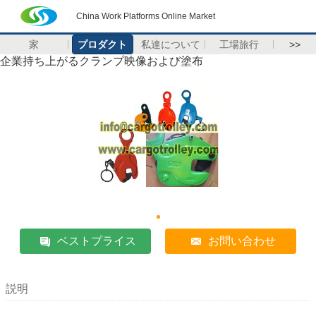
China Work Platforms Online Market
家
プロダクト
私達について
工場旅行
>>
企業持ち上がるクランプ映像および塗布
ベストプライス
お問い合わせ
説明