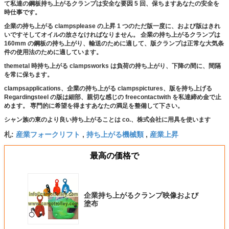
て私達の鋼板持ち上がるクランプは安全な要因 5 回、保ちますあなたの安全を
時仕事です。
企業の持ち上がる clampsplease の上昇 1 つのただ版一度に、および版はきれ
いですそしてオイルの放さなければなりません。 企業の持ち上がるクランプは
160mm の鋼板の持ち上がり、輸送のために適して、版クランプは正常な大気条
件の使用法のために適しています。
themetal 時持ち上がる clampsworks は負荷の持ち上がり、下降の間に、間隔
を常に保ちます。
clampsapplications、企業の持ち上がる clampspictures、版を持ち上げる
Regardingsteel の版は細部、親切な感じの freecontactwith を私達締め金で止
めます。 専門的に希望を得ますあなたの満足を整備して下さい。
シャン族の東のより良い持ち上がることは co.、株式会社に用具を使います
産業フォークリフト
持ち上がる機械類
産業上昇
札:
,
,
最高の価格で
企業持ち上がるクランプ映像および
塗布