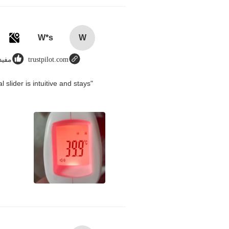
W*s
W
trustpilot.com
مفید (87
slider is intuitive and stays