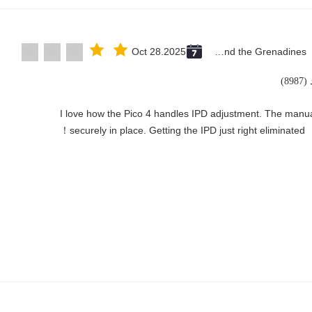
Oct 28.2025
Saint Vincent and the Grenadines
89)
"I love how the Pico 4 handles IPD adjustment. The manual 
securely in place. Getting the IPD just right eliminated！