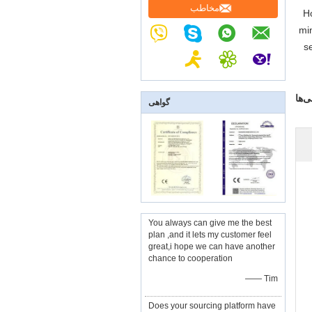
مخاطب
Ho
min
s
ی‌ها
گواهی
You always can give me the best
plan ,and it lets my customer feel
great,i hope we can have another
chance to cooperation
—— Tim
Does your sourcing platform have