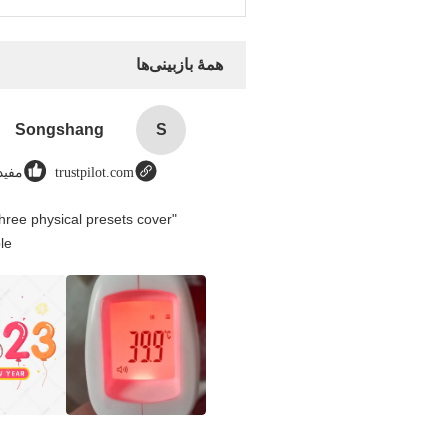
همهٔ بازبینی‌ها
Songshang
S
trustpilot.com
مفید (
hree physical presets cover
e.