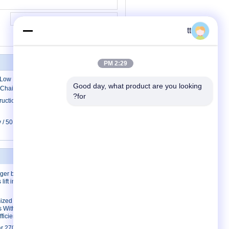
tt
2:29 PM
Ton Low Headroom Electric Hoist Electric
Good day, what product are you looking 
Chain Hoist Steel Rope Hoist For Mining
for?
uction Material Hoist 1000kg for Bridge ,
Underground Project
 / 50 Hz SC Series Construction Material
Hoist SC200 , SC200/200
درباره ما
درباره ما
er building
ift industrial
تور کارخانه
کنترل کیفیت
mized
s With
ficiency
ar 2700kg