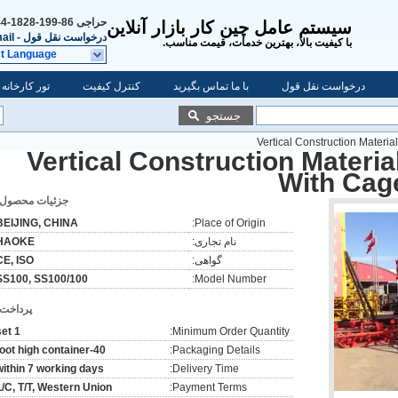
حراجی
86-199-1828-3344
سیستم عامل چین کار بازار آنلاین
درخواست نقل قول
-
ail
با کیفیت بالا، بهترین خدمات، قیمت مناسب.
ct Language
درخواست نقل قول
با ما تماس بگیرید
کنترل کیفیت
تور کارخانه
جستجو
Vertical Construction Materia
Vertical Construction Materi
With Cage
جزئیات محصول:
BEIJING, CHINA
Place of Origin:
نام تجاری:
HAOKE
گواهی:
CE, ISO
SS100, SS100/100
Model Number:
پرداخت:
1 set
Minimum Order Quantity:
40-foot high container
Packaging Details:
within 7 working days
Delivery Time:
L/C, T/T, Western Union
Payment Terms: