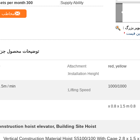
300 sets per month
Supply Ability:
مخاطب
ویر بزرگ :
ین قیمت
توضیحات محصول جزئ
0
Attachment
red, yellow
Installation Height:
.5m / min
1000/1000
Lifting Speed:
0.8 x 0.8 x 1.5 m
onstruction hoist elevator, Building Site Hoist
Vertical Construction Material Hoist SS100/100 With Cage 2.8 x 1.5 