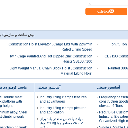
مخاطب
بیش ساخت و ساز مواد بل
Construction Hoist Elevator , Cargo Lifts With 22m/min
2.5 Ton / 5 
Rated Lifting Speed
Twin Cage Painted And Hot Dipped Zinc Construction
CE / ISO Constr
Hoists SS100 / 100
Light Weight Manual Chain Block Hoist , Construction
Painted 380v
Material Lifting Hoist
آسانسور صنعتی
آسانسور صنعتی
ماست کوهنوردی سی
se Double mast
Industry lifting clamps features
Frequency passeng
k platform with
and advantages
construction goods l
g height
elevator 6 Tons
Industry lifting clamps pictures
inum alloy/ Steel
and application
Red / Blue Custo
st climbing work
Industrial Elevator
مواد تنها قفس صنعتی بلند برای
Galvanized High ef
12- 24 مسافر و یا 750kg مواد
Single / Double C
سنگین
ast climbing work