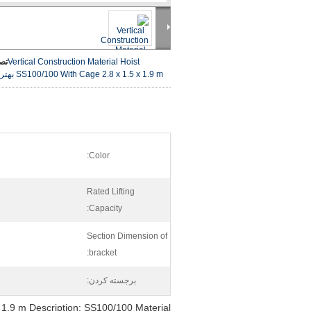
Vertical Construction Material Hoist
تص
SS100/100 With Cage 2.8 x 1.5 x 1.9 m
بهتر
Color:
Rated Lifting
Capacity:
Section Dimension of
bracket:
برجسته کردن:
x 1.9 m Description: SS100/100 Material