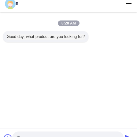
Contacto
tt
Alzamiento pintado del material de construcción
8:28 AM
Contacto
Good day, what product are you looking for?
1 / 7
Cambie la lengua
s
Spanish
Inicio
|
Sobre nosotros
|
Éntrenos en contacto con
|
Mapa del Sitio
|
Política de
privacidad
Visión de escritorio
Copyright © 2015 - 2025 China Work Platforms Online Market.
All rights reserved. Developed by
ECER