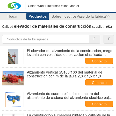
China Work Platforms Online Market
Hogar
Productos
Sobre nosotros
Viaje de la fábrica
>>
elevador de materiales de construcción
Calidad
supplier.
(61)
El elevador del alzamiento de la construcción, cargo
levanta con velocidad de elevación clasificada
22m/min
Contacto
Alzamiento vertical SS100/100 del material de
construcción con m de la jaula 2,8 x 1,5 x 1,9
Contacto
Alzamiento de cuerda eléctrico de acero del
alzamiento de cadena del alzamiento eléctrico bajo
del espacio libre de 2,5 toneladas/5 toneladas para
Contacto
minar
La construcción sumergida pintada y caliente de la