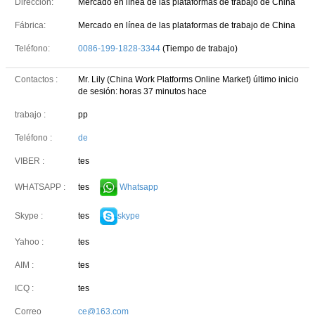
Dirección:
Mercado en línea de las plataformas de trabajo de China
Fábrica:
Mercado en línea de las plataformas de trabajo de China
Teléfono:
0086-199-1828-3344
(Tiempo de trabajo)
Contactos :
Mr. Lily (China Work Platforms Online Market)
último inicio
de sesión: horas 37 minutos hace
trabajo :
pp
Teléfono :
de
VIBER :
tes
tes
Whatsapp
WHATSAPP :
tes
skype
Skype :
Yahoo :
tes
AIM :
tes
ICQ :
tes
Correo
ce@163.com