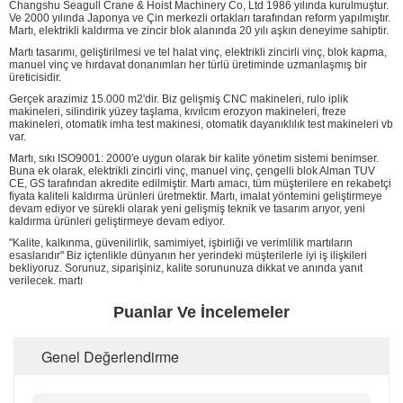
Changshu Seagull Crane & Hoist Machinery Co, Ltd 1986 yılında kurulmuştur.
Ve 2000 yılında Japonya ve Çin merkezli ortakları tarafından reform yapılmıştır.
Martı, elektrikli kaldırma ve zincir blok alanında 20 yılı aşkın deneyime sahiptir.
Martı tasarımı, geliştirilmesi ve tel halat vinç, elektrikli zincirli vinç, blok kapma,
manuel vinç ve hırdavat donanımları her türlü üretiminde uzmanlaşmış bir
üreticisidir.
Gerçek arazimiz 15.000 m2'dir. Biz gelişmiş CNC makineleri, rulo iplik
makineleri, silindirik yüzey taşlama, kıvılcım erozyon makineleri, freze
makineleri, otomatik imha test makinesi, otomatik dayanıklılık test makineleri vb
var.
Martı, sıkı ISO9001: 2000'e uygun olarak bir kalite yönetim sistemi benimser.
Buna ek olarak, elektrikli zincirli vinç, manuel vinç, çengelli blok Alman TUV
CE, GS tarafından akredite edilmiştir. Martı amacı, tüm müşterilere en rekabetçi
fiyata kaliteli kaldırma ürünleri üretmektir. Martı, imalat yöntemini geliştirmeye
devam ediyor ve sürekli olarak yeni gelişmiş teknik ve tasarım arıyor, yeni
kaldırma ürünleri geliştirmeye devam ediyor.
"Kalite, kalkınma, güvenilirlik, samimiyet, işbirliği ve verimlilik martıların
esaslarıdır" Biz içtenlikle dünyanın her yerindeki müşterilerle iyi iş ilişkileri
bekliyoruz. Sorunuz, siparişiniz, kalite sorununuza dikkat ve anında yanıt
verilecek. martı
Puanlar Ve İncelemeler
Genel Değerlendirme