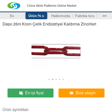
China Work Platforms Online Market
Ev
Ürün:% s
Hakkımızda
Fabrika turu
>>
Depo 26m Krom Çelik Endüstriyel Kaldırma Zincirleri
En iyi fiyat
Bize ulaşın
Ürün ayrıntıları