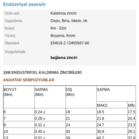
Endüstriyel asansör
Ürün adı:
Kaldırma zinciri
Uygulama:
Depo, Bina, İskele, vb.
boyut:
6m - 32m
Yüzey:
Boyama, Krom
Standart:
EN818-2 / DIN5687-80
Vurgulamak:
bağlama zinciri
26M ENDÜSTRİYEL KALDIRMA ZİNCİRİLERİ
ANAHTAR SEMPOZYUMLAR
BOYUT
SAPMA
DİŞ
SAPMA
(Mm)
(Mm)
(Mm)
MAKS.
MİN.
6
0.24 ±
18
18.5
17.5
7
0.28 ±
21
21.8
20.4
8
0,32 ±
24
24,7
23.3
10
0.40 ±
30
30,9
29.1
13
0.52 ±
39
40.2
37.8