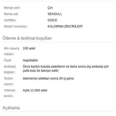
Menşe yeri:
Çin
Marka adı:
SEAGULL
Sertifika:
GS/CE
Model numarası:
KALDIRMA ZİNCİRİLERİ
Ödeme & teslimat koşulları
Min sipariş
100 adet
miktarı:
Fiyat:
negotiable
Ambalaj
Önce karton kutuda paketlenir ve daha sonra dış ambalaj için
çelik kutu ile takviye edilir
bilgileri:
Teslim
ödemenizi aldıktan sonra 30 iş günü
süresi:
Yetenek
Aylık 12.000 adet
temini:
Açıklama