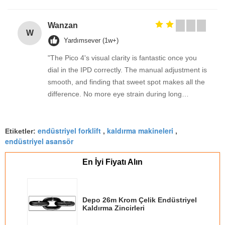
Wanzan
W
Yardımsever (1w+)
"The Pico 4's visual clarity is fantastic once you
dial in the IPD correctly. The manual adjustment is
smooth, and finding that sweet spot makes all the
difference. No more eye strain during long
sessions. Highly recommend taking the time to set
it up properly!""The Pico 4's visual clarity is
endüstriyel forklift
kaldırma makineleri
fantastic once you dial in the IPD correctly. The
Etiketler:
,
,
endüstriyel asansör
manual adjustment is smooth, and finding that
sweet spot makes all the difference. No more eye
En İyi Fiyatı Alın
strain during long sessions. Highly recommend
taking the time to set it up properly!""The Pico 4's
visual clarity is fantastic once you dial in the IPD
Depo 26m Krom Çelik Endüstriyel
correctly. The manual adjustment is smooth, and
Kaldırma Zincirleri
finding that sweet spot makes all the difference.