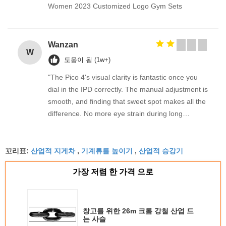
Women 2023 Customized Logo Gym Sets
Wanzan
W
도움이 됨 (1w+)
"The Pico 4's visual clarity is fantastic once you
dial in the IPD correctly. The manual adjustment is
smooth, and finding that sweet spot makes all the
difference. No more eye strain during long
sessions. Highly recommend taking the time to set
it up properly!""The Pico 4's visual clarity is
산업적 지게차
기계류를 높이기
산업적 승강기
fantastic once you dial in the IPD correctly. The
꼬리표:
,
,
manual adjustment is smooth, and finding that
가장 저렴 한 가격 으로
sweet spot makes all the difference. No more eye
strain during long sessions. Highly recommend
taking the time to set it up properly!""The Pico 4's
visual clarity is fantastic once you dial in the IPD
창고를 위한 26m 크롬 강철 산업 드
는 사슬
correctly. The manual adjustment is smooth, and