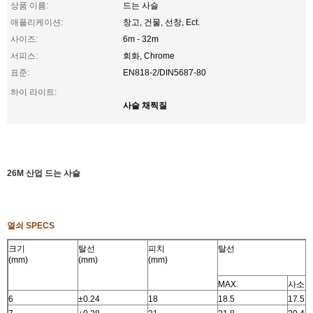
상품 이름:
드는 사슬
애플리케이션:
창고, 건물, 선창, Ect.
사이즈:
6m - 32m
서피스:
회화, Chrome
표준:
EN818-2/DIN5687-80
하이 라이트:
사슬 채찍질
26M 산업 드는 사슬
열쇠 SPECS
크기
탈선
피치
탈선
(mm)
(mm)
(mm)
MAX.
사소.
6
±0.24
18
18.5
17.5