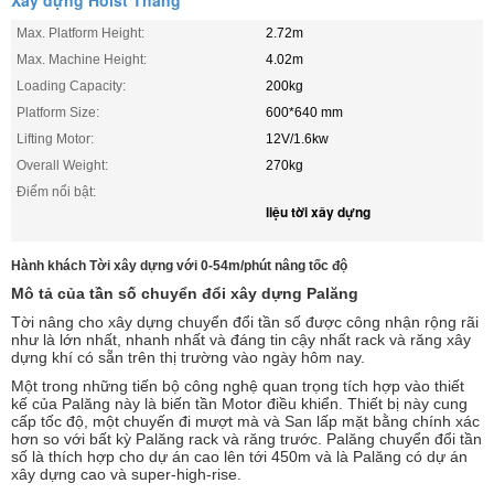
Xây dựng Hoist Thang
Max. Platform Height:
2.72m
Max. Machine Height:
4.02m
Loading Capacity:
200kg
Platform Size:
600*640 mm
Lifting Motor:
12V/1.6kw
Overall Weight:
270kg
Điểm nổi bật:
liệu tời xây dựng
Hành khách Tời xây dựng với 0-54m/phút nâng tốc độ
Mô tả của tần số chuyển đổi xây dựng Palăng
Tời nâng cho xây dựng chuyển đổi tần số được công nhận rộng rãi
như là lớn nhất, nhanh nhất và đáng tin cậy nhất rack và răng xây
dựng khí có sẵn trên thị trường vào ngày hôm nay.
Một trong những tiến bộ công nghệ quan trọng tích hợp vào thiết
kế của Palăng này là biến tần Motor điều khiển. Thiết bị này cung
cấp tốc độ, một chuyến đi mượt mà và San lấp mặt bằng chính xác
hơn so với bất kỳ Palăng rack và răng trước. Palăng chuyển đổi tần
số là thích hợp cho dự án cao lên tới 450m và là Palăng có dự án
xây dựng cao và super-high-rise.