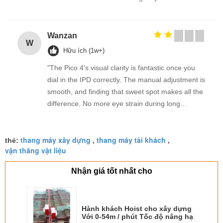
Wanzan
W
Hữu ích (1w+)
"The Pico 4's visual clarity is fantastic once you
dial in the IPD correctly. The manual adjustment is
smooth, and finding that sweet spot makes all the
difference. No more eye strain during long
sessions. Highly recommend taking the time to set
it up properly!""The Pico 4's visual clarity is
thang máy xây dựng
thang máy tải khách
fantastic once you dial in the IPD correctly. The
thẻ:
,
,
vận thăng vật liệu
manual adjustment is smooth, and finding that
sweet spot makes all the difference. No more eye
Nhận giá tốt nhất cho
strain during long sessions. Highly recommend
taking the time to set it up properly!""The Pico 4's
visual clarity is fantastic once you dial in the IPD
Hành khách Hoist cho xây dựng
correctly. The manual adjustment is smooth, and
Với 0-54m / phút Tốc độ nâng hạ