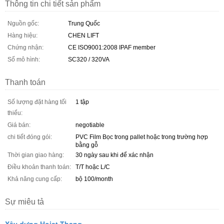
Thông tin chi tiết sản phẩm
Nguồn gốc:
Trung Quốc
Hàng hiệu:
CHEN LIFT
Chứng nhận:
CE ISO9001:2008 IPAF member
Số mô hình:
SC320 / 320VA
Thanh toán
Số lượng đặt hàng tối
1 tập
thiểu:
Giá bán:
negotiable
chi tiết đóng gói:
PVC Film Bọc trong pallet hoặc trong trường hợp
bằng gỗ
Thời gian giao hàng:
30 ngày sau khi để xác nhận
Điều khoản thanh toán:
T/T hoặc L/C
Khả năng cung cấp:
bộ 100/month
Sự miêu tả