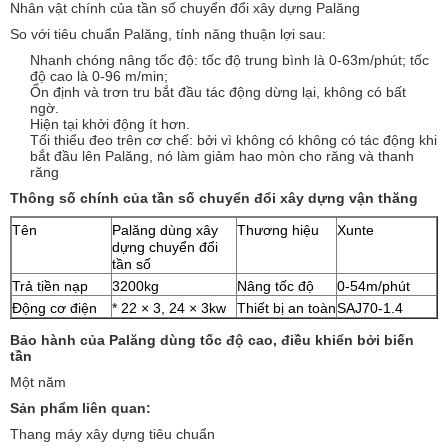
Nhân vật chính của tần số chuyển đổi xây dựng Palăng
So với tiêu chuẩn Palăng, tính năng thuận lợi sau:
Nhanh chóng nâng tốc độ: tốc độ trung bình là 0-63m/phút; tốc
độ cao là 0-96 m/min;
Ổn định và trơn tru bắt đầu tác động dừng lại, không có bất
ngờ.
Hiện tại khởi động ít hơn.
Tối thiểu đeo trên cơ chế: bởi vì không có không có tác động khi
bắt đầu lên Palăng, nó làm giảm hao mòn cho răng và thanh
răng
Thông số chính của tần số chuyển đổi xây dựng vận thăng
Tên
Palăng dùng xây
Thương hiệu
Xunte
dựng chuyển đổi
tần số
Trả tiền nạp
3200kg
Nâng tốc độ
0-54m/phút
Động cơ điện
* 22 × 3, 24 × 3kw
Thiết bị an toàn
SAJ70-1.4
Bảo hành của Palăng dùng tốc độ cao, điều khiển bởi biến
tần
Một năm
Sản phẩm liên quan:
Thang máy xây dựng tiêu chuẩn