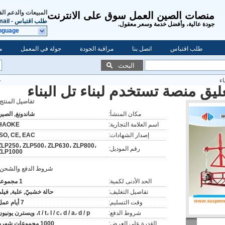
المبيعات والدعم ال
منصات الصين العمل سوق على الانترنت
طلب اقتباس
-
ail
جودة عالية، وأفضل خدمة وسعر معقول.
nguage
طلب اقتباس
اتصل بنا
مراقبة الجودة
جولة في المعمل
م
البحث
اء
ليق منصة تستخدم لبناء تل البناء
تفاصيل المنتج:
مكان المنشأ:
شاندونغ, الصين
اسم العلامة التجارية:
HAOKE
إصدار الشهادات:
ISO, CE, EAC
ZLP250، ZLP500، ZLP630، ZLP800،
رقم الموديل:
ZLP1000
شروط الدفع والشحن:
الحد الأدنى لكمية:
1 مجموعة
تفاصيل التغليف:
حالة خشبيّ, علبة, فيلم
وقت التسليم:
7 أيام عمل
شروط الدفع:
t / t، l / c، d / a، d / p، ويسترن يونيون
القدرة على العرض:
1000 مجموعات شهريا