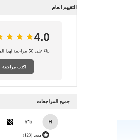
التقييم العام
4.0
بناءً على 50 مراجعة لهذا المورد
اكتب مراجعة
جميع المراجعات
h*o
H
مفيد (123)