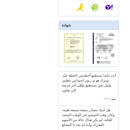
شهادة
أنت دائما يستطيع أعطيتني الخطة جيّد,
ويترك هو ي زبون إحساس عظيم,
وآمل نحن يستطيع يتلقّى آخر فرصة
إلى تعاون
—— تيم
هل لديك مصادر منصة سمعة طيبة،
وكان وقت التسليم في الوقت المحدد
للغاية، لم يكن هناك حالة من الأسهم
الفقراء، وأننا لم نجد دا البضائع