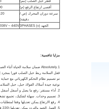
قطر حبل الصلب (مم)
3
أقصى ارتفاع الرفع (م)
00
سرعة دوران المحرك (ص /
420
دقيقة)
الجهد (v) 3PHASES
208V ~ 440V
مزايا تنافسية:
1.Absolutely ضمان سلامة الحياة أثناء العمل الجوي
قفل السلامة ربط حبل الصلب فورا بمجرد إم
تم تصميم نظام التحكم الكهربائي مع حماية ا
نوعية جيدة أسلاك الفولاذ حبل، حبل السلامة 
2. أداء مستقر: رفع ما يصل و أسفل أسفل بسلاسة
3. تصميم وحدات. سهلة لتفكيك، تجميع تشغيل وصيانة.
4. رفع الارتفاع يمكن تعديلها وفقا لمتطلبات (أقصى 300 متر)
5. العمل الجهد والتردد يمكن تعديلها (220 فولت / 380 فولت / 415 فولت الخ)