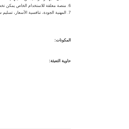
6. منصة معلقة للاستخدام الخاص يمكن تخصيص (دائري، l الشكل، u الشكل، الخ)
7. المهنية الجودة، تنافسية الأسعار، تسليم سريع، خدمات جيدة.
المكونات:
حاوية التعبئة: