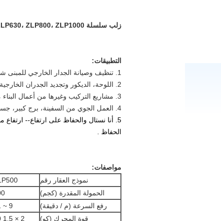
زلب سلسلة ZLP500، ZLP630، ZLP800، ZLP1000 حبل تعليق منصة لبناء البناء
التطبيقات:
1. تنظيف وصيانة الجدار الخارجي للمبنى شاهقة.
2. اللوحة، الديكور وتجديد الجدران الخارجية.
3. مشاريع التركيب وغيرها من أعمال البناء من الجدران الخارجية للمبنى الشاهقة.
4. العمل الجوي من السفينة، برج كبير، جسر، السدود والمداخن الكبيرة.
5. أنا
نستال والحفاظ على ارتفاع-- ارتفاع م
الحفاظ
.
مواصفات:
نموذج العقار رقم
LP500
الحمولة المقدرة (كجم)
00
رفع السرعة (م / دقيقة)
9 ~ 11
قوة المحرك (كو)
50