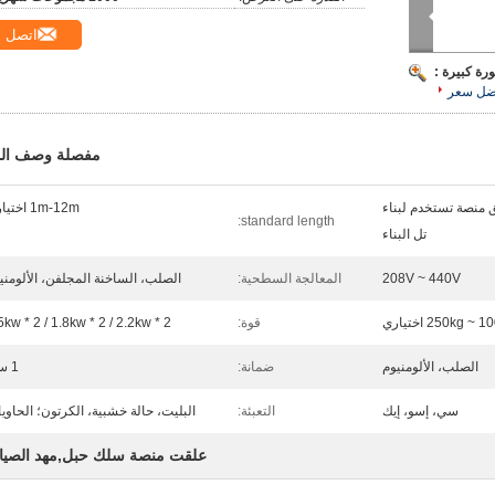
اتصل
رة كبيرة :
ضل سعر
مفصلة وصف الم
ق منصة تستخدم لبناء
1m-12m اختياري
standard length:
تل البناء
208V ~ 440V
المعالجة السطحية:
الصلب، الساخنة المجلفن، الألومني
250kg ~ اختياري
قوة:
5kw * 2 / 1.8kw * 2 / 2.2kw * 2
الصلب، الألومنيوم
ضمانة:
1 سنة
سي، إسو، إيك
التعبئة:
البليت، حالة خشبية، الكرتون؛ الحاوي
علقت منصة سلك حبل,مهد الصيان