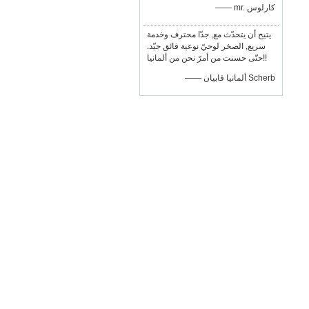
—— mr. كارلوس
يتيح أن يتحدّث مع, جدّا محترف وخدمة
سريع, الصخر لوحيّ نوعية فائق جيّد.
حتّى حسنت من أمرّ نحن من ألمانيا!!
—— ألمانيا فابيان Scherb