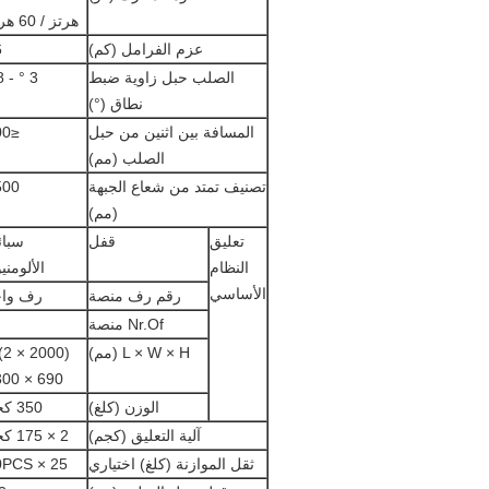
هرتز / 60 هرتز
عزم الفرامل (كم)
6
الصلب حبل زاوية ضبط
3 ° - 8 °
نطاق (°)
المسافة بين اثنين من حبل
≤100
الصلب (مم)
تصنيف تمتد من شعاع الجبهة
500
(مم)
تعليق
قفل
سبائ
النظام
الألومني
الأساسي
رقم رف منصة
رف واح
Nr.Of منصة
L × W × H (مم)
) ×
690 × 1300
الوزن (كلغ)
350 كجم
آلية التعليق (كجم)
2 × 175 كجم
ثقل الموازنة (كلغ) اختياري
25 × 30PCS