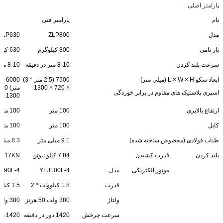
پارامتر اصلی:
نام
پارامتر فنی
مدل
ZLP800
ZLP630
بار نامی
800 کیلوگرم
630 کیلوگرم
سرعت بلند کردن
8-10 متر در دقیقه
8-10 متر در دقیقه
ابعاد سکو L × W × H (میلی متر)
7500 (2.5 متر * 3)
× 720 × 1300
اسپری پلاستیک های مقاوم در برابر خوردگی
1300
ارتفاع بالابری
100 متر
100 متر
کابل
100 متر
100 متر
طناب فولادی (مخصوص ساخته شده)
9.1 میلی متر
8.3 میلی متر
بلند کردن
قدرت کشیدن
7.84 کیلو نیوتن
6.17KN
موتور الکتریکی
مدل
YEJ100L-4
J90L-4
قدرت
1.8 کیلووات * 2
1.5 کیلو وات * 2
ولتاژ
380 ولت 50 هرتز
380 ولت 50 هرتز
سرعت چرخش
1420 دور در دقیقه
1420 دور در دقیقه