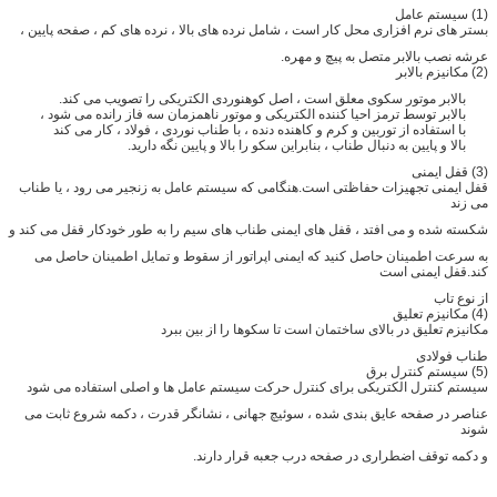
(1) سیستم عامل
بستر های نرم افزاری محل کار است ، شامل نرده های بالا ، نرده های کم ، صفحه پایین ،
عرشه نصب بالابر متصل به پیچ و مهره.
(2) مکانیزم بالابر
بالابر موتور سکوی معلق است ، اصل کوهنوردی الکتریکی را تصویب می کند.
بالابر توسط ترمز احیا کننده الکتریکی و موتور ناهمزمان سه فاز رانده می شود ،
با استفاده از توربین و کرم و کاهنده دنده ، با طناب نوردی ، فولاد ، کار می کند
بالا و پایین به دنبال طناب ، بنابراین سکو را بالا و پایین نگه دارید.
(3) قفل ایمنی
قفل ایمنی تجهیزات حفاظتی است.هنگامی که سیستم عامل به زنجیر می رود ، یا طناب
می زند
شکسته شده و می افتد ، قفل های ایمنی طناب های سیم را به طور خودکار قفل می کند و
به سرعت اطمینان حاصل کنید که ایمنی اپراتور از سقوط و تمایل اطمینان حاصل می
کند.قفل ایمنی است
از نوع تاب
(4) مکانیزم تعلیق
مکانیزم تعلیق در بالای ساختمان است تا سکوها را از بین ببرد
طناب فولادی
(5) سیستم کنترل برق
سیستم کنترل الکتریکی برای کنترل حرکت سیستم عامل ها و اصلی استفاده می شود
عناصر در صفحه عایق بندی شده ، سوئیچ جهانی ، نشانگر قدرت ، دکمه شروع ثابت می
شوند
و دکمه توقف اضطراری در صفحه درب جعبه قرار دارند.