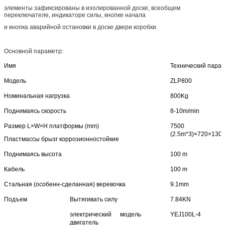
элементы зафиксированы в изолированной доске, всеобщем
переключателе, индикаторе силы, кнопке начала
и кнопка аварийной остановки в доске двери коробки.
Основной параметр:
Имя
Технический пара
Модель
ZLP800
Номинальная нагрузка
800Kg
Поднимаясь скорость
8-10m/min
Размер L×W×H платформы (mm)
7500
(2.5m*3)×720×130
Пластмассы брызг коррозионностойкие
Поднимаясь высота
100 m
Кабель
100 m
Стальная (особенн-сделанная) веревочка
9.1mm
Подъем
Вытягивать силу
7.84KN
электрический
модель
YEJ100L-4
двигатель