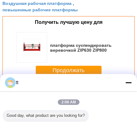
Воздушная рабочая платформа
,
повышенные рабочие платформы
Получить лучшую цену для
платформа суспендировать
веревочкой ZIP630 ZIP800
Продолжать
tt
Канат подвесные платформы
Больше
2:06 AM
Good day, what product are you looking for?
ьная/
платформа
Подъем
Высокий лифт 15
Регулир
ячая
суспендировать
подъемов клетки
до 450m
верев
изированная
веревочкой
рангоута
SC200/200TD
алюмини
енная
ZIP630 ZIP800
одиночный для
VVVF подъема
спла