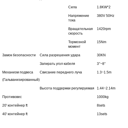
Сила
1.8KW*2
Напряжение
380V 50Hz
тока
Вращательная
1420rpm
скорость
Тормозной
15Nm
момент
Замок безопасности
Сила разрешения удара
30KN
Запирать угол кабеля
3°~8°
Механизм подвеса
Свисание переднего луча
1.3~1.5m
(Гальванизированный)
Высота поддержки регулируемая
1.44~2.14m
Противовес
1000kg
20' контейнер ft
8sets
40' контейнер ft
13sets