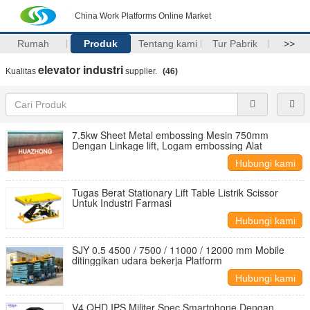
China Work Platforms Online Market
Rumah
Produk
Tentang kami
Tur Pabrik
>>
elevator industri
Kualitas
supplier.
(46)
7.5kw Sheet Metal embossing Mesin 750mm
Dengan Linkage lift, Logam embossing Alat
Hubungi kami
Tugas Berat Stationary Lift Table Listrik Scissor
Untuk Industri Farmasi
Hubungi kami
SJY 0.5 4500 / 7500 / 11000 / 12000 mm Mobile
ditinggikan udara bekerja Platform
Hubungi kami
V4 QHD IPS Militer Spec Smartphone Dengan