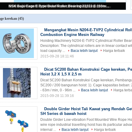
Mengangkat Mesin N204-E-TVP2 Cylindrical Roller Bantalan Combustion Engine Mesin Railway
ge kerekan
(45)
Mengangkat Mesin N204-E-TVP2 Cylindrical Roll
Combustion Engine Mesin Railway
Hoisting Machinery N204-E-TVP2 Cylindrical Roller Be
Description: The cylindrical rollers are in linear contact 
load capacity ...
Baca lebih lanjut
Harga terbaik
2015-09-28 18:11:46
Dicat SC200 Bahan Konstruksi Cage kerekan, 
Hoist 3,2 X 1,5 X 2,5 m
Dicat SC200 Bahan Konstruksi Cage kerekan, Pembangun
SC200 / 200 bangunan hoist: 1). Cage kapasitas beban: 2,
- 63m / min, 0 - 96m ...
Baca lebih lanjut
Harga terba
2015-09-28 11:39:16
Double Girder Hoist Tali Kawat yang Rendah Get
SH Series di bawah hoist
Double Girder Low-vibration Foot Mounted Wire Rope Hoist
wire rope industrial travelling hoist has its particular ad
internal ...
Baca lebih lanjut
Harga terbaik