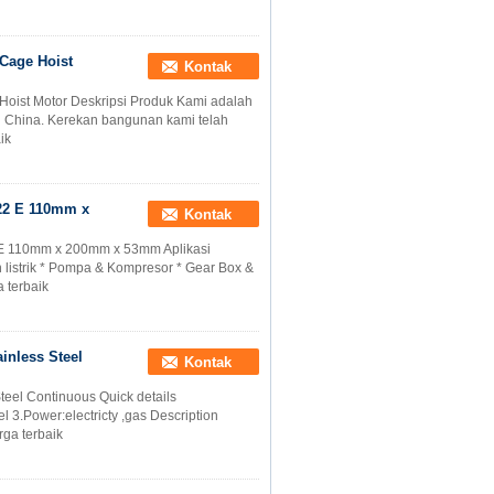
 Cage Hoist
Kontak
e Hoist Motor Deskripsi Produk Kami adalah
i China. Kerekan bangunan kami telah
ik
222 E 110mm x
Kontak
 E 110mm x 200mm x 53mm Aplikasi
an listrik * Pompa & Kompresor * Gear Box &
 terbaik
inless Steel
Kontak
teel Continuous Quick details
l 3.Power:electricty ,gas Description
rga terbaik