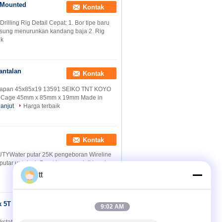
d Mounted
Kontak
illing Rig Detail Cepat: 1. Bor tipe baru
sung menurunkan kandang baja 2. Rig
ik
antalan
Kontak
g Japan 45x85x19 13591 SEIKO TNT KOYO
ze Cage 45mm x 85mm x 19mm Made in
lanjut
Harga terbaik
Kontak
UTYWater putar 25K pengeboran Wireline
putar untuk air Boart Longyear inti barel
tt
uk 5T Untuk
Kontak
9:02 AM