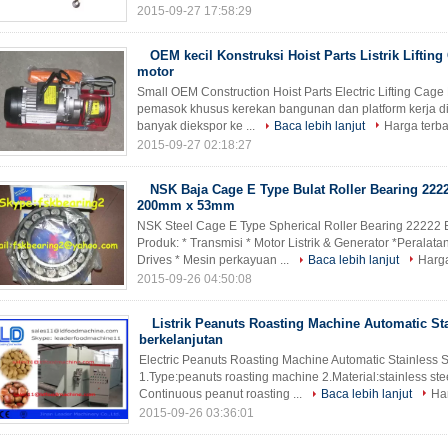
2015-09-27 17:58:29
OEM kecil Konstruksi Hoist Parts Listrik Lifting
motor
Small OEM Construction Hoist Parts Electric Lifting Cag
pemasok khusus kerekan bangunan dan platform kerja d
banyak diekspor ke ...
Baca lebih lanjut
Harga terba
2015-09-27 02:18:27
NSK Baja Cage E Type Bulat Roller Bearing 22
200mm x 53mm
NSK Steel Cage E Type Spherical Roller Bearing 22222
Produk: * Transmisi * Motor Listrik & Generator *Peralat
Drives * Mesin perkayuan ...
Baca lebih lanjut
Harga
2015-09-26 04:50:08
Listrik Peanuts Roasting Machine Automatic Sta
berkelanjutan
Electric Peanuts Roasting Machine Automatic Stainless S
1.Type:peanuts roasting machine 2.Material:stainless stee
Continuous peanut roasting ...
Baca lebih lanjut
Ha
2015-09-26 03:36:01