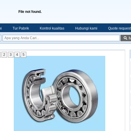
File not found.
i
Tur Pabrik
Kontrol kualitas
Hubungi kami
Quote request
M
2
3
4
5