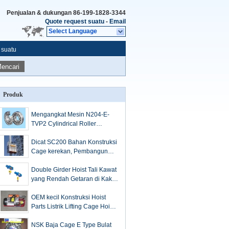
Penjualan & dukungan
86-199-1828-3344
Quote request suatu
-
Email
Select Language
 suatu
encari
Produk
Mengangkat Mesin N204-E-
TVP2 Cylindrical Roller
Bantalan Combustion Engine
Mesin Railway
Dicat SC200 Bahan Konstruksi
Cage kerekan, Pembangun
Hoist 3,2 X 1,5 X 2,5 m
Double Girder Hoist Tali Kawat
yang Rendah Getaran di Kaki,
SH Series di bawah hoist
OEM kecil Konstruksi Hoist
Parts Listrik Lifting Cage Hoist
motor
NSK Baja Cage E Type Bulat