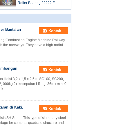
Roller Bearing 22222 E
110mm x 200mm x 53mm
er Bantalan
Kontak
aring Combustion Engine Machine Railway
with the raceways. They have a high radial
Pembangun
Kontak
 Hoist 3,2 x 1,5 x 2,5 m SC100, SC200,
 000kg 2). kecepatan Lifting: 36m / min, 0
ik
aran di Kaki,
Kontak
s SH Series This type of stationary steel
vantage for compact quadrate structure and