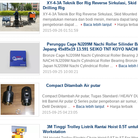
XY-4-3A Teknik Bor Rig Reverse Sirkulasi, Ski
Drilling Rig
XY-4-3A Teknik Bor Rig Reverse Sirkulasi, Skid Mounted Dr
menyatukan menara dan bodi mesin, menara dapat lang
pengeboran dapat ...
Baca lebih lanjut
Harga terba
2015-09-26 01:51:59
Perunggu Cage NJ209M Nachi Roller Silinder B
Jepang 45x85x19 13.591 SEIKO TNT KOYO NACHI
Bronze Cage NJ209M Nachi Cylindrical Roller Bearin
NACHI NJ209M Nachi Cylindrical Roller Bearing Bron
Japan NJ209M Nachi Cylindrical Roller ...
Baca lebih 
2015-09-25 10:00:21
Compact Ditambah Air putar
Compact Ditambah Air putar, Tugas Standard / HEAVY D
Inti Barrel Air putar Q Series putar pengeboran air sumur, 
Detil Deskripsi ...
Baca lebih lanjut
Harga terbaik
2015-09-25 04:23:05
3M Tinggi Trolley Listrik Rantai Hoist 0.5T unt
Workstation