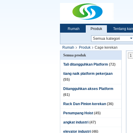
Rumah
Produk
Tentang kam
Rumah
Produk
Cage kerekan
Semua produk
1
Tali ditangguhkan Platform
(72)
tiang naik platform pekerjaan
(55)
Ditangguhkan akses Platform
(61)
Rack Dan Pinion kerekan
(36)
Penumpang Hoist
(45)
angkat industri
(47)
elevator industri
(46)