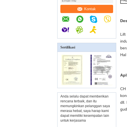
Kontak
Des
Lif
ind
Sertifikasi
ber
Hal
Apl
CH 
kon
Anda selalu dapat memberikan
rencana terbaik, dan itu
dll.
memungkinkan pelanggan saya
gud
merasa hebat, saya harap kami
dapat memiliki kesempatan lain
untuk kerjasama