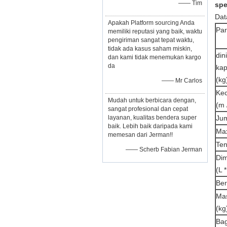
—— Tim
spe
Dat
Apakah Platform sourcing Anda
Pa
memiliki reputasi yang baik, waktu
pengiriman sangat tepat waktu,
tidak ada kasus saham miskin,
dini
dan kami tidak menemukan kargo
da
kap
(kg
—— Mr Carlos
Kec
Mudah untuk berbicara dengan,
(m 
sangat profesional dan cepat
layanan, kualitas bendera super
Jum
baik. Lebih baik daripada kami
Ma
memesan dari Jerman!!
Ten
—— Scherb Fabian Jerman
Dim
(L 
Ber
Mas
(kg
Bag