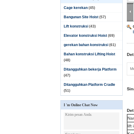
Cage kerekan
(45)
Bangunan Site Hoist
(57)
Lift konstruksi
(43)
Elevator konstruksi Hoist
(69)
gerekan bahan konstruksi
(61)
Bahan konstruksi Lifting Hoist
Det
(48)
Me
Ditangguhkan bekerja Platform
(47)
Ditangguhkan Platform Cradle
Sin
(51)
I 'm Online Chat Now
Det
Na
lift
Kap