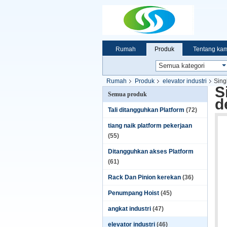
Rumah
Produk
Tentang kam
Rumah
Produk
elevator industri
Sing
S
Semua produk
d
Tali ditangguhkan Platform
(72)
tiang naik platform pekerjaan
(55)
Ditangguhkan akses Platform
(61)
Rack Dan Pinion kerekan
(36)
Penumpang Hoist
(45)
angkat industri
(47)
elevator industri
(46)