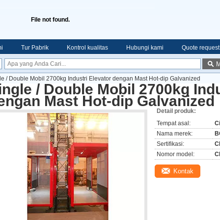
File not found.
i
Tur Pabrik
Kontrol kualitas
Hubungi kami
Quote request
M
le / Double Mobil 2700kg Industri Elevator dengan Mast Hot-dip Galvanized
ingle / Double Mobil 2700kg Indu
engan Mast Hot-dip Galvanized
Detail produk:
Tempat asal:
C
Nama merek:
B
Sertifikasi:
C
Nomor model:
C
Kontak