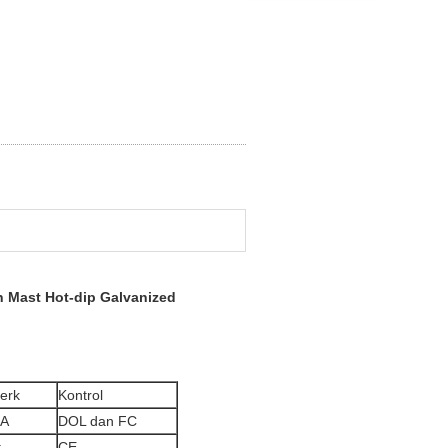
an Mast Hot-dip Galvanized
erk
Kontrol
A
DOL dan FC
t
CE