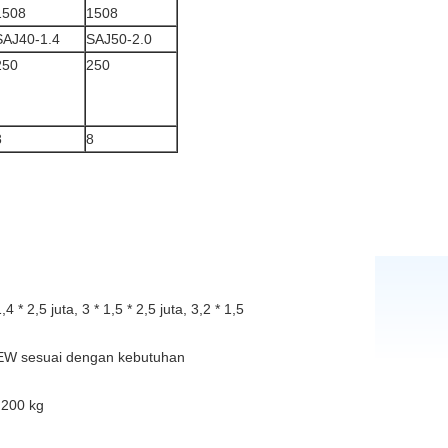
1508
1508
SAJ40-1.4
SAJ50-2.0
250
250
8
8
* 2,5 juta, 3 * 1,5 * 2,5 juta, 3,2 * 1,5
SEW sesuai dengan kebutuhan
 200 kg