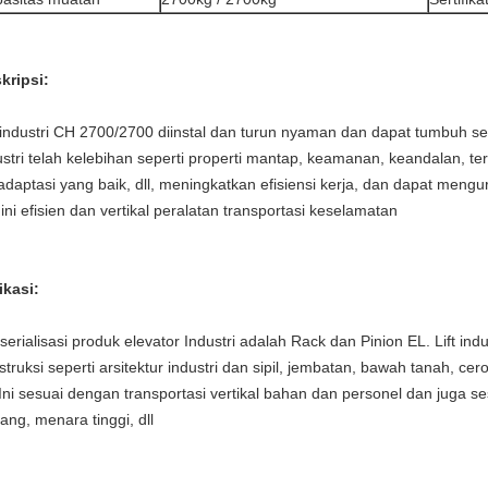
kripsi:
t industri CH 2700/2700 diinstal dan turun nyaman dan dapat tumbuh se
ustri telah kelebihan seperti properti mantap, keamanan, keandalan, t
adaptasi yang baik, dll, meningkatkan efisiensi kerja, dan dapat mengur
 ini efisien dan vertikal peralatan transportasi keselamatan
ikasi:
serialisasi produk elevator Industri adalah Rack dan Pinion EL.
Lift ind
struksi seperti arsitektur industri dan sipil, jembatan, bawah tanah, ce
Ini sesuai dengan transportasi vertikal bahan dan personel dan juga 
ang, menara tinggi, dll