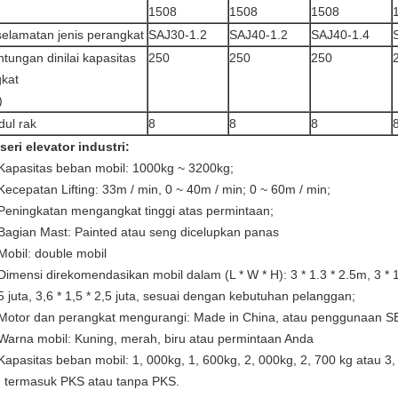
1508
1508
1508
elamatan jenis perangkat
SAJ30-1.2
SAJ40-1.2
SAJ40-1.4
tungan dinilai kapasitas
250
250
250
kat
)
ul rak
8
8
8
seri elevator industri:
Kapasitas beban mobil: 1000kg ~ 3200kg;
Kecepatan Lifting: 33m / min, 0 ~ 40m / min; 0 ~ 60m / min;
Peningkatan mengangkat tinggi atas permintaan;
Bagian Mast: Painted atau seng dicelupkan panas
Mobil: double mobil
Dimensi direkomendasikan mobil dalam (L * W * H): 3 * 1.3 * 2.5m, 3 * 1,4 
,5 juta, 3,6 * 1,5 * 2,5 juta, sesuai dengan kebutuhan pelanggan;
Motor dan perangkat mengurangi: Made in China, atau penggunaan 
Warna mobil: Kuning, merah, biru atau permintaan Anda
Kapasitas beban mobil: 1, 000kg, 1, 600kg, 2, 000kg, 2, 700 kg atau 3,
.
termasuk PKS atau tanpa PKS.