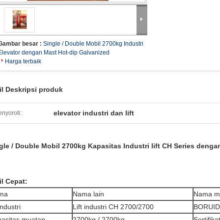
Gambar besar :
Single / Double Mobil 2700kg Industri
Elevator dengan Mast Hot-dip Galvanized
Harga terbaik
il Deskripsi produk
elevator industri dan lift
nyoroti:
gle / Double Mobil 2700kg Kapasitas Industri lift CH Series deng
il Cepat:
ma
Nama lain
Nama m
 industri
Lift industri CH 2700/2700
BORUID
asitas muatan
2700kg / 2700kg
Sertifika