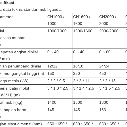
sifikasi
a-data teknis standar mobil ganda:
rameter
CH1000 /
CH1600 /
CH2000 /
1000
1600
2000
lai
1000/1000
1600/1600
2000/2000
asitas muatan
)
epatan angkat dinilai
0 ~ 40
0 ~ 40
0 ~ 60
/ min)
lah penumpang dinilai
12/12
18/18
24/24
x.
mengangkat tinggi (m)
150
250
450
aga mesin (kW)
2 * 2 * 9.5
2 * 2 * 11
2 * 2 * 13
2
ensi batin mobil
3 * 1.3 * 2.5
3 * 1.4 * 2.5
3 * 1,5 * 2,5
3
* W * H) (m)
at mobil (kg)
1400
1500
1800
t bagian berat
145
145
163
)
ian Mast dimensi (mm)
650 * 650 *
650 * 650 *
650 * 650 *