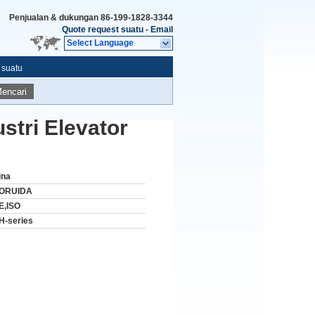
Penjualan & dukungan
86-199-1828-3344
Quote request suatu
-
Email
Select Language
 suatu
encari
stri Elevator
ina
ORUIDA
E,ISO
H-series