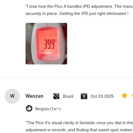
"I love how the Pico 4 handles IPD adjustment. The manual
securely in place. Getting the IPD just right eliminated！
W
Wanzan
Brazil
Oct 23.2025
Berguna (1w+)
"The Pico 4's visual clarity is fantastic once you dial in t
adjustment is smooth, and finding that sweet spot makes 