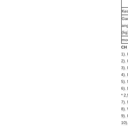
Kes
Gan
ang
(kg
mod
CH 
1).
2).
3).
4).
5).
6).
* 2
7).
8).
9).
10)