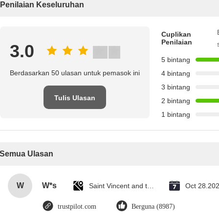
Penilaian Keseluruhan
Cuplikan
Penilaian
3.0
5 bintang
Berdasarkan 50 ulasan untuk pemasok ini
4 bintang
3 bintang
Tulis Ulasan
2 bintang
1 bintang
Semua Ulasan
W
W*s
Saint Vincent and the Grenadines
Oct 28.20
trustpilot.com
Berguna (8987)