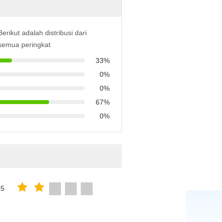
Berikut adalah distribusi dari
semua peringkat
33%
0%
0%
67%
0%
25