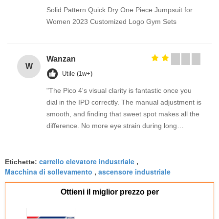
Solid Pattern Quick Dry One Piece Jumpsuit for
Women 2023 Customized Logo Gym Sets
Wanzan
W
Utile (1w+)
"The Pico 4's visual clarity is fantastic once you
dial in the IPD correctly. The manual adjustment is
smooth, and finding that sweet spot makes all the
difference. No more eye strain during long
sessions. Highly recommend taking the time to set
it up properly!""The Pico 4's visual clarity is
carrello elevatore industriale
fantastic once you dial in the IPD correctly. The
Etichette:
,
Macchina di sollevamento
ascensore industriale
,
manual adjustment is smooth, and finding that
sweet spot makes all the difference. No more eye
Ottieni il miglior prezzo per
strain during long sessions. Highly recommend
taking the time to set it up properly!""The Pico 4's