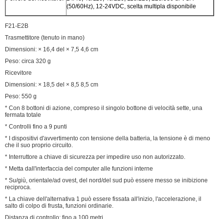
(50/60Hz), 12-24VDC, scelta multipla disponibile
F21-E2B
Trasmettitore (tenuto in mano)
Dimensioni: × 16,4 del × 7,5 4,6 cm
Peso: circa 320 g
Ricevitore
Dimensioni: × 18,5 del × 8,5 8,5 cm
Peso: 550 g
* Con 8 bottoni di azione, compreso il singolo bottone di velocità sette, una
fermata totale
* Controlli fino a 9 punti
* I dispositivi d'avvertimento con tensione della batteria, la tensione è di meno
che il suo proprio circuito.
* Interruttore a chiave di sicurezza per impedire uso non autorizzato.
* Metta dall'interfaccia del computer alle funzioni interne
* Su/giù, orientale/ad ovest, del nord/del sud può essere messo se inibizione
reciproca.
* La chiave dell'alternativa 1 può essere fissata all'inizio, l'accelerazione, il
salto di colpo di frusta, funzioni ordinarie.
Distanza di controllo: fino a 100 metri