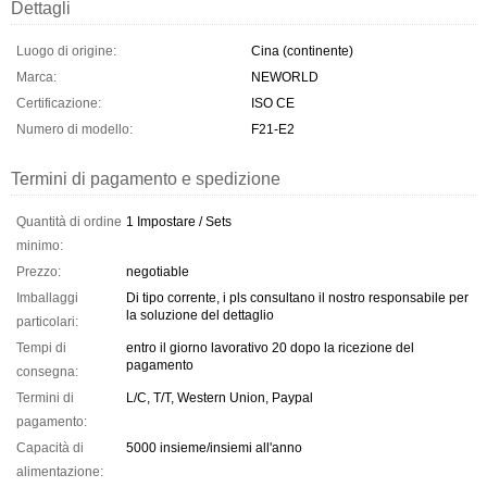
Dettagli
Luogo di origine:
Cina (continente)
Marca:
NEWORLD
Certificazione:
ISO CE
Numero di modello:
F21-E2
Termini di pagamento e spedizione
Quantità di ordine
1 Impostare / Sets
minimo:
Prezzo:
negotiable
Imballaggi
Di tipo corrente, i pls consultano il nostro responsabile per
la soluzione del dettaglio
particolari:
Tempi di
entro il giorno lavorativo 20 dopo la ricezione del
pagamento
consegna:
Termini di
L/C, T/T, Western Union, Paypal
pagamento:
Capacità di
5000 insieme/insiemi all'anno
alimentazione: