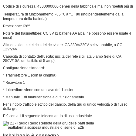
Codice di sicurezza: 4300000000 generi della fabbrica e mai non ripetuti più di
Temperatura di funzionamento: -35 ℃ a ℃ +80 (indipendentemente dalla
temperatura della batteria)
Protezione: IP65
Potere del trasmettitore: CC 3V (2 batterie AA alcaline possono essere usate 4
mesi)
Alimentazione elettrica del ricevitore: CA 380V/220V selezionabile, o CC
12V/24V
Capacità di contatto dell'uscita: uscita del relè sigillata 5 amp (relè di CA
250V/10A, un fusibile di 5 amp).
Configurazione standard:
* Trasmettitore 1 (con la cinghia)
* Ricevitore 1
* Il ricevitore viene con un cavo del 1 tester
* Manuale 1 di manutenzione e di funzionamento
Per singolo traffico elettrico del gancio, della gru di unico velocità o di flusso
della gru
E 9 contatti il seguente telecomando di uso industriale.
Imballaggio & consegna