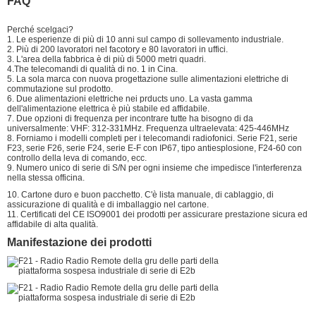
FAQ
Perché scelgaci?
1. Le esperienze di più di 10 anni sul campo di sollevamento industriale.
2. Più di 200 lavoratori nel facotory e 80 lavoratori in uffici.
3. L'area della fabbrica è di più di 5000 metri quadri.
4.The telecomandi di qualità di no. 1 in Cina.
5. La sola marca con nuova progettazione sulle alimentazioni elettriche di
commutazione sul prodotto.
6. Due alimentazioni elettriche nei prducts uno. La vasta gamma
dell'alimentazione elettrica è più stabile ed affidabile.
7. Due opzioni di frequenza per incontrare tutte ha bisogno di da
universalmente: VHF: 312-331MHz. Frequenza ultraelevata: 425-446MHz
8. Forniamo i modelli completi per i telecomandi radiofonici. Serie F21, serie
F23, serie F26, serie F24, serie E-F con IP67, tipo antiesplosione, F24-60 con
controllo della leva di comando, ecc.
9. Numero unico di serie di S/N per ogni insieme che impedisce l'interferenza
nella stessa officina.
10. Cartone duro e buon pacchetto. C'è lista manuale, di cablaggio, di
assicurazione di qualità e di imballaggio nel cartone.
11. Certificati del CE ISO9001 dei prodotti per assicurare prestazione sicura ed
affidabile di alta qualità.
Manifestazione dei prodotti