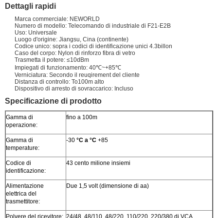
Dettagli rapidi
Marca commerciale: NEWORLD
Numero di modello: Telecomando di industriale di F21-E2B
Uso: Universale
Luogo d'origine: Jiangsu, Cina (continente)
Codice unico: sopra i codici di identificazione unici 4.3billon
Caso del corpo: Nylon di rinforzo fibra di vetro
Trasmetta il potere: ≤10dBm
Impiegati di funzionamento: 40℃~+85℃
Verniciatura: Secondo il reuqirement del cliente
Distanza di controllo: To100m alto
Dispositivo di arresto di sovraccarico: Incluso
Specificazione di prodotto
Gamma di
fino a 100m
operazione:
Gamma di
-30
°C a °C
+85
temperature:
Codice di
43 cento milione insiemi
identificazione:
Alimentazione
Due 1,5 volt (dimensione di aa)
elettrica del
trasmettitore:
Polvere del ricevitore:
24/48, 48/110, 48/220, 110/220, 220/380 di VCA