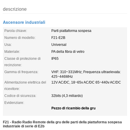
descrizione
Ascensore industriali
Parola chiave:
Parti piattaforma sospesa
Numero di modello:
F21-E2B
Usa:
Universal
Materiale:
PA della fibra di vetro
Classe di protezione di
IP65
recinzione:
Gamma di frequenza:
VHF: 310~331MHz; Frequenza ultraelevata:
425~446MHz
Alimentazione elettrica del
12V AC/DC, 18~65v AC/DC 65~440v AC/DC
ricevitore:
Codice di sicurezza:
32bits (4,3 miliardo)
Evidenziare:
Pezzo di ricambio della gru
F21 - Radio Radio Remote della gru delle parti della piattaforma sospesa
industriale di serie di E2b