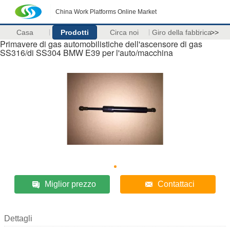
China Work Platforms Online Market
Casa
Prodotti
Circa noi
Giro della fabbrica
>>
Primavere di gas automobilistiche dell'ascensore di gas
SS316/di SS304 BMW E39 per l'auto/macchina
Miglior prezzo
Contattaci
Dettagli