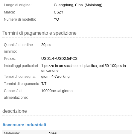
Luogo di origine:
Guangdong, Cina. (Mainlang)
Marca:
CSZY
Numero di modello:
YQ
Termini di pagamento e spedizione
Quantità di ordine
20pcs
minimo:
Prezzo:
USD1.4~USD2.5/PCS
Imballaggi particolari:
1 pezzo in un sacchetto di plastica, poi 50-100pcs in
un cartone
Tempi di consegna:
giorni 4-7working
Termini di pagamento:
T/T
Capacità di
10000pcs al giorno
alimentazione:
descrizione
Ascensore industriali
Materiale:
Steel