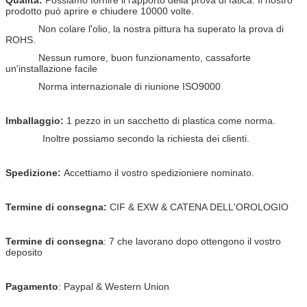
Qualità:
Possiamo fornire il rapporto della prova di fatica. Il nostro
prodotto può aprire e chiudere 10000 volte.
Non colare l'olio, la nostra pittura ha superato la prova di
ROHS.
Nessun rumore, buon funzionamento, cassaforte
un'installazione facile
Norma internazionale di riunione ISO9000
Imballaggio:
1 pezzo in un sacchetto di plastica come norma.
Inoltre possiamo secondo la richiesta dei clienti.
Spedizione:
Accettiamo il vostro spedizioniere nominato.
Termine di consegna:
CIF & EXW & CATENA DELL'OROLOGIO
Termine di consegna
: 7 che lavorano dopo ottengono il vostro
deposito
Pagamento
: Paypal & Western Union