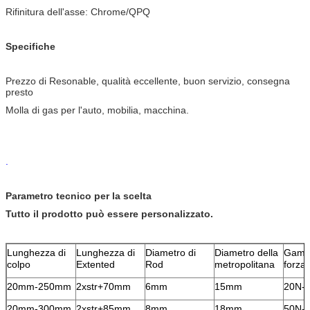
Rifinitura dell'asse: Chrome/QPQ
Specifiche
Prezzo di Resonable, qualità eccellente, buon servizio, consegna
presto
Molla di gas per l'auto, mobilia, macchina.
.
Parametro tecnico per la scelta
Tutto il prodotto può essere personalizzato.
Lunghezza di
Lunghezza di
Diametro di
Diametro della
Gamm
colpo
Extented
Rod
metropolitana
forza
20mm-250mm
2xstr+70mm
6mm
15mm
20N-
20mm-300mm
2xstr+85mm
8mm
18mm
50N-