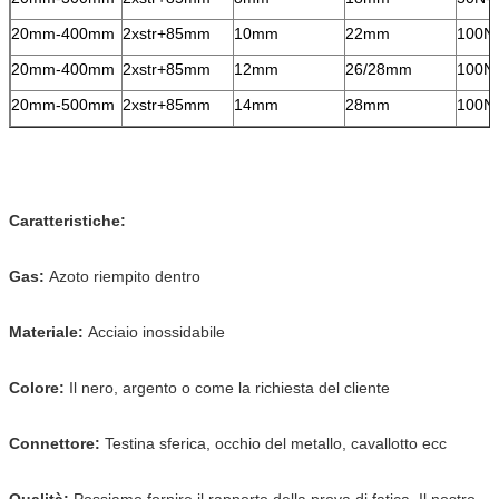
20mm-400mm
2xstr+85mm
10mm
22mm
100N
20mm-400mm
2xstr+85mm
12mm
26/28mm
100N
20mm-500mm
2xstr+85mm
14mm
28mm
100N
Caratteristiche:
Gas:
Azoto riempito dentro
Materiale:
Acciaio inossidabile
Colore:
Il nero, argento o come la richiesta del cliente
Connettore:
Testina sferica, occhio del metallo, cavallotto ecc