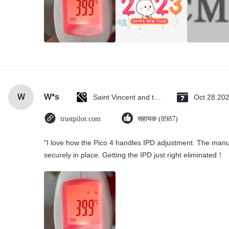
W
W*s
Saint Vincent and the Grenadines
Oct 28.20
trustpilot.com
सहायक (8987)
"I love how the Pico 4 handles IPD adjustment. The manual
securely in place. Getting the IPD just right eliminated！