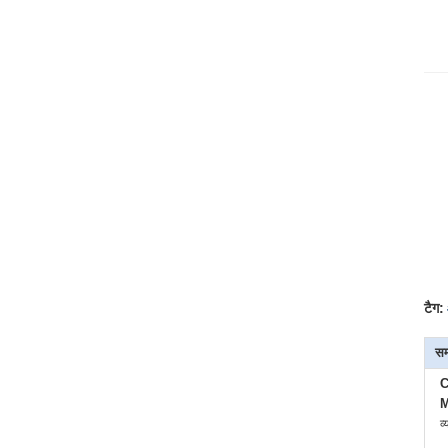
टैग:
सम
C
M
व्