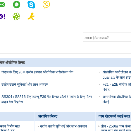
िक औद्योगिक लिफ्ट
गोदाम के लिए 26M क्रोम इस्पात औद्योगिक भारोत्तोलन चेन
औद्योगिक भारोत्तोलन
qualiaty के साथ हाइड
उद्योग उठाने सुविधाएँ और लाभ अकड़न
F21 - E2b सीरीज औद्य
रिमोट
SS304 / SS316 बीएमडब्ल्यू E39 गैस लिफ्ट ऑटो / मशीन के लिए मोटर
रासायनिक औद्योगिक ल
वाहन गैस स्प्रिंग्स
लंबाई
औद्योगिक लिफ्ट
काम प्लेटफार्मों चढ़ाई मस्त
ी भवन निर्माण माल
उद्योग उठाने सुविधाएँ और लाभ अकड़न
तीन - 250m काम ऊंचा
 लिफ्ट 6 टन
डबल काम मंच चढ़ाई मस्