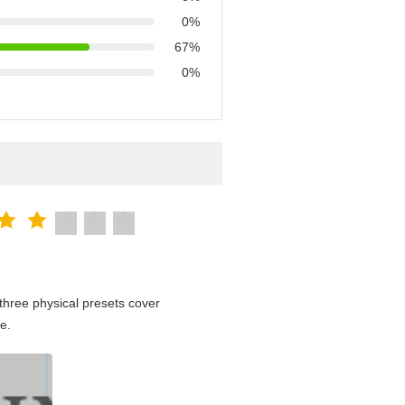
0%
67%
0%
hree physical presets cover
e.