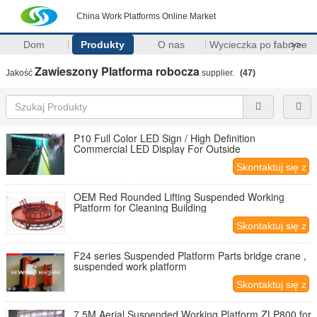
China Work Platforms Online Market
Dom
Produkty
O nas
Wycieczka po fabryce
>>
Zawieszony Platforma robocza
Jakość
supplier.
(47)
P10 Full Color LED Sign / High Definition
Commercial LED Display For Outside
Skontaktuj się z
nami
OEM Red Rounded Lifting Suspended Working
Platform for Cleaning Building
Skontaktuj się z
nami
F24 series Suspended Platform Parts bridge crane ,
suspended work platform
Skontaktuj się z
nami
7.5M Aerial Suspended Working Platform ZLP800 for