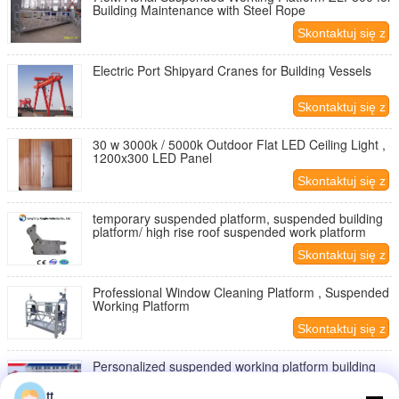
Building Maintenance with Steel Rope
Skontaktuj się z
nami
Electric Port Shipyard Cranes for Building Vessels
Skontaktuj się z
nami
30 w 3000k / 5000k Outdoor Flat LED Ceiling Light ,
1200x300 LED Panel
Skontaktuj się z
nami
temporary suspended platform, suspended building
platform/ high rise roof suspended work platform
Skontaktuj się z
nami
Professional Window Cleaning Platform , Suspended
Working Platform
Skontaktuj się z
nami
Personalized suspended working platform building
gondola cradle swing stage
tt