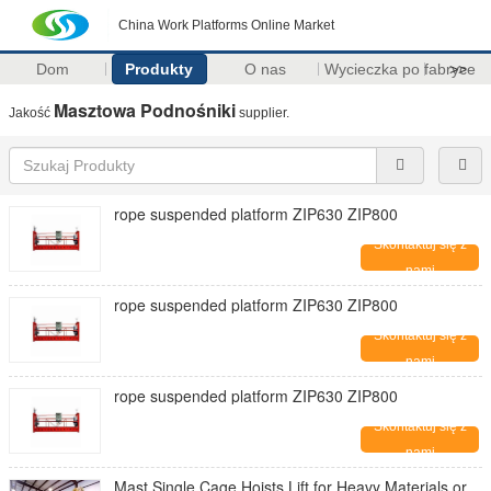
China Work Platforms Online Market
Dom
Produkty
O nas
Wycieczka po fabryce
>>
Masztowa Podnośniki
Jakość
supplier.
rope suspended platform ZIP630 ZIP800
Skontaktuj się z
nami
rope suspended platform ZIP630 ZIP800
Skontaktuj się z
nami
rope suspended platform ZIP630 ZIP800
Skontaktuj się z
nami
Mast Single Cage Hoists Lift for Heavy Materials or