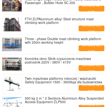
Passenger , Builder Hoist SC 200
Skontaktuj się z
nami
FTH ZLPAluminum alloy/ Steel structure mast
climbing work platform
Skontaktuj się z
nami
Three - phase Double mast climbing work platform
with 250m working height
Skontaktuj się z
nami
Komórka okno Silnik czyszczenia masztowa
podnośnik 220V / 380V / 415V
Skontaktuj się z
nami
Twin masztowa platformy roboczej / wspinaczki
Safety Equipment 1500 - 3600kgs dla budownictwa
Skontaktuj się z
nami
500 kg 2 m * 2 Sections Aluminium Alloy Suspended
Access Equipment ZLP500
Skontaktuj się z