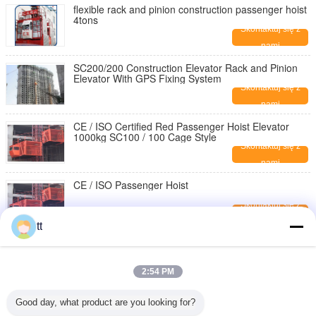
flexible rack and pinion construction passenger hoist
4tons
Skontaktuj się z
nami
SC200/200 Construction Elevator Rack and Pinion
Elevator With GPS Fixing System
Skontaktuj się z
nami
CE / ISO Certified Red Passenger Hoist Elevator
1000kg SC100 / 100 Cage Style
Skontaktuj się z
nami
CE / ISO Passenger Hoist
Skontaktuj się z
nami
tt
ISO/CE/GOST Approved
SC200/200,SC150/150,SC100/100 passenger hoist
for builders
Skontaktuj się z
2:54 PM
nami
380V / 50HZ Passenger Hoist
Good day, what product are you looking for?