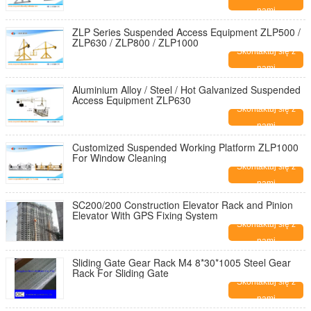
nami
ZLP Series Suspended Access Equipment ZLP500 /
ZLP630 / ZLP800 / ZLP1000
Skontaktuj się z
nami
Aluminium Alloy / Steel / Hot Galvanized Suspended
Access Equipment ZLP630
Skontaktuj się z
nami
Customized Suspended Working Platform ZLP1000
For Window Cleaning
Skontaktuj się z
nami
SC200/200 Construction Elevator Rack and Pinion
Elevator With GPS Fixing System
Skontaktuj się z
nami
Sliding Gate Gear Rack M4 8*30*1005 Steel Gear
Rack For Sliding Gate
Skontaktuj się z
nami