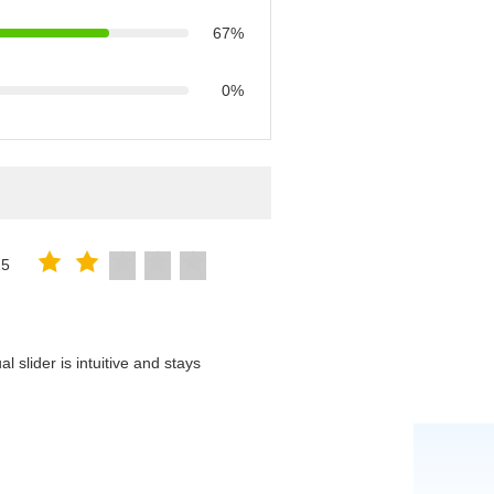
67%
0%
25
 slider is intuitive and stays