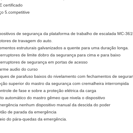
E certificado
ço 5.competitive
positivos de segurança da plataforma de trabalho de escalada MC-361
otores de travagem do auto.
lementos estruturais galvanizados a quente para uma duração longa.
nterruptores de limite dobro da segurança para cima e para baixo
nterruptores de segurança em portas de acesso
larme audio do curso
aques de parafuso baixos do nivelamento com fechamentos de segura
eção superior do mastro da segurança com cremalheira interrompida
ontrole de fase e sobre a proteção elétrica da carga
uto automático do mastro gêmeo que nivela o dispositivo
mergência nenhum dispositivo manual da descida do poder
otão de parada da emergência
reio do pára-quedas da emergência.