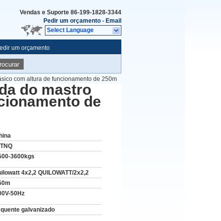
Vendas e Suporte
86-199-1828-3344
Pedir um orçamento
-
Email
Select Language
edir um orçamento
rocurar
fásico com altura de funcionamento de 250m
ada do mastro
ncionamento de
hina
TNQ
500-3600kgs
uilowatt 4x2,2 QUILOWATT/2x2,2
50m
00V-50Hz
 quente galvanizado