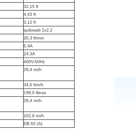
32,15 ft
4,43 ft
3,12 ft
quilowatt 2x2,2
20,3 ft/min
5,4A
24,3A
400V-50Hz
28,4 mi/h
34,6 Km/h
198,5 libras
28,4 mi/h
102,6 mi/h
DB 60 (A)