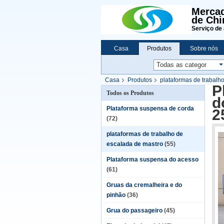
Mercad
de Chi
Serviço de 
Casa
Produtos
Sobre nós
Casa
Produtos
plataformas de trabalh
P
Todos os Produtos
d
Plataforma suspensa de corda
2
(72)
plataformas de trabalho de
escalada de mastro
(55)
Plataforma suspensa do acesso
(61)
Gruas da cremalheira e do
pinhão
(36)
Grua do passageiro
(45)