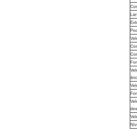
Com
Lar
Ext
Pod
Vel
Con
Co
Fon
Vel
ânc
Vel
For
Vel
de
Vel
Nív