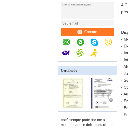
4.C
pre
Contato
Dis
- M
- E
- I
- I
- A
Certificado
- J
- S
- C
- A
- E
- B
- F
Você sempre pode dar-me o
melhor plano, e deixa meu cliente