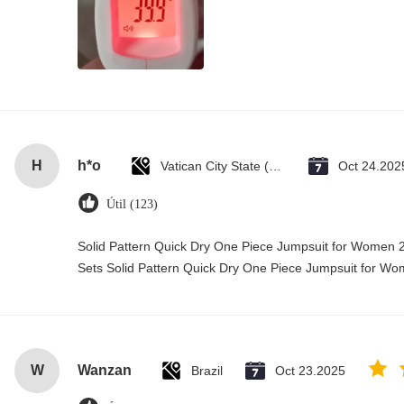
H
h*o
Vatican City State (Holy See)
Oct 24.202
Útil (123)
Solid Pattern Quick Dry One Piece Jumpsuit for Wome
Sets Solid Pattern Quick Dry One Piece Jumpsuit for 
W
Wanzan
Brazil
Oct 23.2025