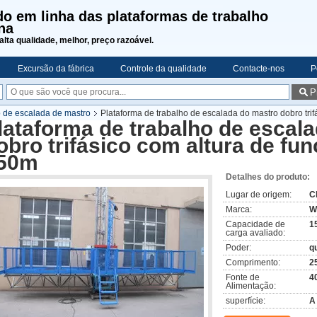
o em linha das plataformas de trabalho
na
alta qualidade, melhor, preço razoável.
Excursão da fábrica
Controle da qualidade
Contacte-nos
P
P
o de escalada de mastro
Plataforma de trabalho de escalada do mastro dobro tri
lataforma de trabalho de escal
obro trifásico com altura de fu
50m
Detalhes do produto:
Lugar de origem:
C
Marca:
W
Capacidade de
1
carga avaliado:
Poder:
q
Comprimento:
2
Fonte de
4
Alimentação:
superfície:
A