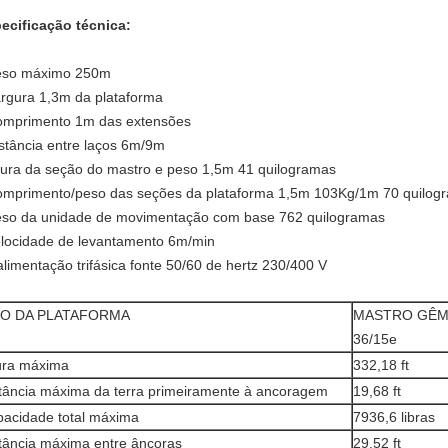
ecificação técnica:
eso máximo 250m
argura 1,3m da plataforma
omprimento 1m das extensões
istância entre laços 6m/9m
ltura da seção do mastro e peso 1,5m 41 quilogramas
omprimento/peso das seções da plataforma 1,5m 103Kg/1m 70 quilog
eso da unidade de movimentação com base 762 quilogramas
elocidade de levantamento 6m/min
 alimentação trifásica fonte 50/60 de hertz 230/400 V
PO DA PLATAFORMA
MASTRO GÊM
36/15e
ura máxima
332,18 ft
tância máxima da terra primeiramente à ancoragem
19,68 ft
acidade total máxima
7936,6 libras
tância máxima entre âncoras
29,52 ft