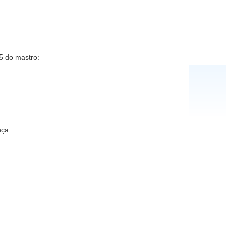
5 do mastro:
nça