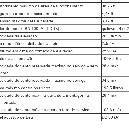
primento máximo da área de funcionamento
98,75 ft
gura da área de funcionamento
4,43 ft
ensão máxima para a parede
3,12 ft
er do motor (BN 100LA - FD 15)
quilowatt 4x2,2
ocidade da elevação
20,3 ft/min
sumo elétrico alinhado do motor
2x5,4A
nsumo em cima do começo da elevação
2x24,3A
te de alimentação
400V-50Hz
ocidade do vento reservada máximo no serviço – sem
28,4 mi/h
oras
ocidade do vento reservada máximo no serviço
34,6 mi/h
ça máxima contra os trilhos
198,5 libras
ocidade do vento máxima durante a montagem/a
28,4 mi/h
smontada
ocidade do vento máxima quando fora de serviço
102,6 mi/h
el acústico de Leq
DB 60 (A)