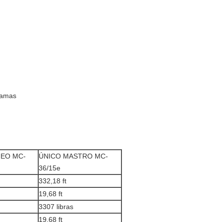
ramas
EO MC-
ÚNICO MASTRO MC-
36/15e
332,18 ft
19,68 ft
3307 libras
19,68 ft