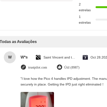
avaliação
2
estrelas
1
estrelas
Todas as Avaliações
W
W*s
Saint Vincent and the Grenadines
Oct 28.20
trustpilot.com
Útil (8987)
"I love how the Pico 4 handles IPD adjustment. The manual
securely in place. Getting the IPD just right eliminated！