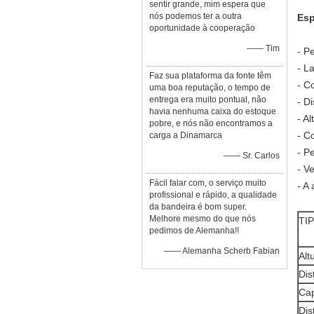
sentir grande, mim espera que
nós podemos ter a outra
Esp
oportunidade à cooperação
—— Tim
- P
- L
Faz sua plataforma da fonte têm
- C
uma boa reputação, o tempo de
entrega era muito pontual, não
- D
havia nenhuma caixa do estoque
- A
pobre, e nós não encontramos a
- C
carga a Dinamarca
- P
—— Sr. Carlos
- V
Fácil falar com, o serviço muito
- A
profissional e rápido, a qualidade
da bandeira é bom super.
Melhore mesmo do que nós
TI
pedimos de Alemanha!!
—— Alemanha Scherb Fabian
Alt
Dis
Cap
Dis