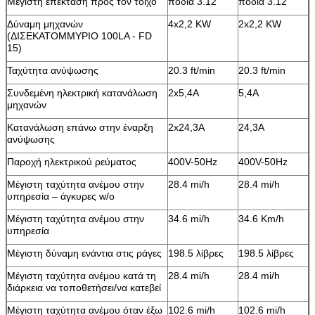
Μέγιστη επέκταση προς τον τοίχο
πόδια 3.12
πόδια 3.12
Δύναμη μηχανών
4x2,2 KW
2x2,2 KW
(ΔΙΣΕΚΑΤΟΜΜΥΡΙΟ 100LA - FD
15)
Ταχύτητα ανύψωσης
20.3 ft/min
20.3 ft/min
Συνδεμένη ηλεκτρική κατανάλωση
2x5,4A
5,4A
μηχανών
Κατανάλωση επάνω στην έναρξη
2x24,3A
24,3A
ανύψωσης
Παροχή ηλεκτρικού ρεύματος
400V-50Hz
400V-50Hz
Μέγιστη ταχύτητα ανέμου στην
28.4 mi/h
28.4 mi/h
υπηρεσία – άγκυρες w/o
Μέγιστη ταχύτητα ανέμου στην
34.6 mi/h
34.6 Km/h
υπηρεσία
Μέγιστη δύναμη ενάντια στις ράγες
198.5 λίβρες
198.5 λίβρες
Μέγιστη ταχύτητα ανέμου κατά τη
28.4 mi/h
28.4 mi/h
διάρκεια να τοποθετήσει/να κατεβεί
Μέγιστη ταχύτητα ανέμου όταν έξω
102.6 mi/h
102.6 mi/h