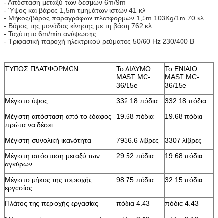
- Απόσταση μεταξύ των δεσμών 6m/9m
- Ύψος και βάρος 1,5m τμημάτων ιστών 41 κλ
- Μήκος/βάρος παραγράφων πλατφορμών 1,5m 103Kg/1m 70 κλ
- Βάρος της μονάδας κίνησης με τη βάση 762 κλ
- Ταχύτητα 6m/min ανύψωσης
- Τριφασική παροχή ηλεκτρικού ρεύματος 50/60 Hz 230/400 Β
ΤΥΠΟΣ ΠΛΑΤΦΟΡΜΩΝ
Το ΔΙΔΥΜΟ
Το ΕΝΙΑΙΟ
MAST MC-
MAST MC-
36/15e
36/15e
Μέγιστο ύψος
332.18 πόδια
332.18 πόδια
Μέγιστη απόσταση από το έδαφος
19.68 πόδια
19.68 πόδια
πρώτα να δέσει
Μέγιστη συνολική ικανότητα
7936.6 λίβρες
3307 λίβρες
Μέγιστη απόσταση μεταξύ των
29.52 πόδια
19.68 πόδια
αγκύρων
Μέγιστο μήκος της περιοχής
98.75 πόδια
32.15 πόδια
εργασίας
Πλάτος της περιοχής εργασίας
πόδια 4.43
πόδια 4.43