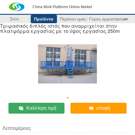
China Work Platforms Online Market
Σπίτι
Προϊόντα
Περίπου εμείς
Γύρος εργοστασίων
>>
Τριφασικός διπλός ιστός που αναρριχείται στην
πλατφόρμα εργασίας με το ύψος εργασίας 250m
Καλύτερη τιμή
επαφή
Λεπτομέρειες