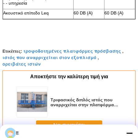
- - υπηρεσία
Ακουστικό επίπεδο Leq
60 DB (Α)
60 DB (Α)
τροφοδοτημένες πλατφόρμες πρόσβασης
Ετικέττες:
,
ιστός που αναρριχείται στον εξοπλισμό
,
ορειβάτες ιστών
Αποκτήστε την καλύτερη τιμή για
Τριφασικός διπλός ιστός που
αναρριχείται στην πλατφόρμα
εργασίας με το ύψος εργασίας
250m
Να συνεχίσει
tt