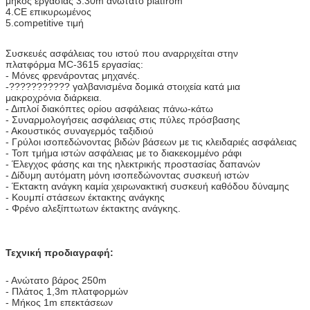
μήκος εργασίας 3.30m ανώτατο platfrom
4.CE επικυρωμένος
5.competitive τιμή
Συσκευές ασφάλειας του ιστού που αναρριχείται στην
πλατφόρμα MC-3615 εργασίας:
- Μόνες φρενάροντας μηχανές.
-??????????? γαλβανισμένα δομικά στοιχεία κατά μια
μακροχρόνια διάρκεια.
- Διπλοί διακόπτες ορίου ασφάλειας πάνω-κάτω
- Συναρμολογήσεις ασφάλειας στις πύλες πρόσβασης
- Ακουστικός συναγερμός ταξιδιού
- Γρύλοι ισοπεδώνοντας βιδών βάσεων με τις κλειδαριές ασφάλειας
- Τοπ τμήμα ιστών ασφάλειας με το διακεκομμένο ράφι
- Έλεγχος φάσης και της ηλεκτρικής προστασίας δαπανών
- Δίδυμη αυτόματη μόνη ισοπεδώνοντας συσκευή ιστών
- Έκτακτη ανάγκη καμία χειρωνακτική συσκευή καθόδου δύναμης
- Κουμπί στάσεων έκτακτης ανάγκης
- Φρένο αλεξίπτωτων έκτακτης ανάγκης.
Τεχνική προδιαγραφή:
- Ανώτατο βάρος 250m
- Πλάτος 1,3m πλατφορμών
- Μήκος 1m επεκτάσεων