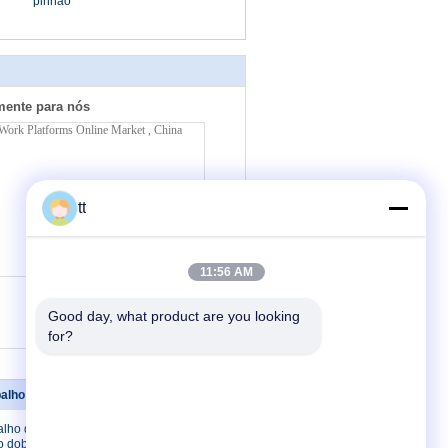
pinhão
mente para nós
tt
11:56 AM
(
0
/ 3000)
Good day, what product are you looking 
for?
plataformas de trabalho de escalada de mastro
Contacte-nos
alho de
Contacte-nos
o dobro