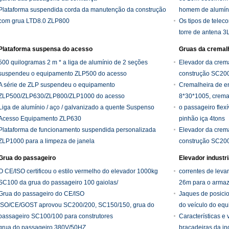
Plataforma suspendida corda da manutenção da construção
homem de alumíni
com grua LTD8.0 ZLP800
aérea do elevado
Os tipos de telec
torre de antena 3
Plataforma suspensa do acesso
Gruas da cremalh
500 quilogramas 2 m * a liga de alumínio de 2 seções
Elevador da crema
suspendeu o equipamento ZLP500 do acesso
construção SC200
A série de ZLP suspendeu o equipamento
Cremalheira de e
ZLP500/ZLP630/ZLP800/ZLP1000 do acesso
8*30*1005, cremal
Liga de alumínio / aço / galvanizado a quente Suspenso
deslizamento
o passageiro flex
Acesso Equipamento ZLP630
pinhão iça 4tons
Plataforma de funcionamento suspendida personalizada
Elevador da crema
ZLP1000 para a limpeza de janela
construção SC200
Grua do passageiro
Elevador industri
O CE/ISO certificou o estilo vermelho do elevador 1000kg
correntes de leva
SC100 da grua do passageiro 100 gaiolas/
26m para o arma
Grua do passageiro do CE/ISO
Jaques de posicio
ISO/CE/GOST aprovou SC200/200, SC150/150, grua do
do veículo do eq
passageiro SC100/100 para construtores
preço e o qualiaty
Características e
grua do passageiro 380V/50HZ
braçadeiras da in