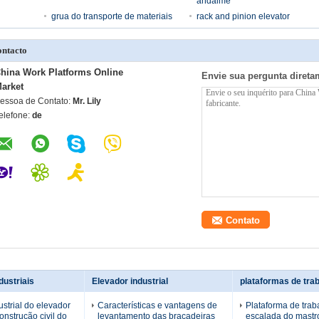
andaime
grua do transporte de materiais
rack and pinion elevator
ntacto
hina Work Platforms Online
Envie sua pergunta direta
arket
essoa de Contato:
Mr. Lily
elefone:
de
dustriais
Elevador industrial
ustrial do elevador
Características e vantagens de
Plataforma de trab
onstrução civil do
levantamento das braçadeiras
escalada do mastr