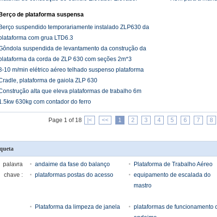
de aço
Berço de plataforma suspensa
Berço suspendido temporariamente instalado ZLP630 da
plataforma com grua LTD6.3
Gôndola suspendida de levantamento da construção da
plataforma da corda de ZLP 630 com seções 2m*3
8-10 m/min elétrico aéreo telhado suspenso plataforma
Cradle, plataforma de gaiola ZLP 630
Construção alta que eleva plataformas de trabalho 6m
1.5kw 630kg com contador do ferro
Page 1 of 18
|<
<<
1
2
3
4
5
6
7
8
iqueta
palavra
andaime da fase do balanço
Plataforma de Trabalho Aéreo
chave :
plataformas postas do acesso
equipamento de escalada do
mastro
Plataforma da limpeza de janela
plataformas de funcionamento 