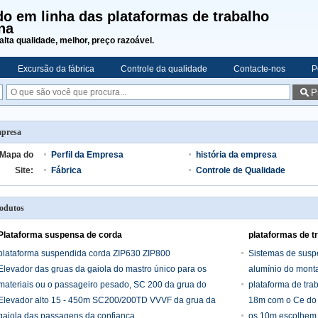
o em linha das plataformas de trabalho
na
alta qualidade, melhor, preço razoável.
Excursão da fábrica
Controle da qualidade
Contacte-nos
P
P
presa
Mapa do
Perfil da Empresa
história da empresa
Site:
Fábrica
Controle de Qualidade
odutos
Plataforma suspensa de corda
plataformas de t
plataforma suspendida corda ZIP630 ZIP800
Sistemas de sus
Elevador das gruas da gaiola do mastro único para os
alumínio do monta
materiais ou o passageiro pesado, SC 200 da grua do
trabalho
plataforma de tr
construtor
Elevador alto 15 - 450m SC200/200TD VVVF da grua da
18m com o Ce do I
gaiola das passagens da confiança
os 10m escolhem 