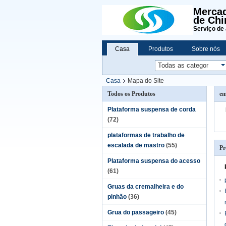
Mercad
de Chi
Serviço de 
Casa
Produtos
Sobre nós
Casa
Mapa do Site
Todos os Produtos
em
Plataforma suspensa de corda
(72)
plataformas de trabalho de
escalada de mastro
(55)
Pr
Plataforma suspensa do acesso
(61)
Gruas da cremalheira e do
pinhão
(36)
Grua do passageiro
(45)