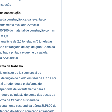
nstrução
l de construção
a da construção, carga levanta com
vantamento avaliada 22m/min
00/100 do material de construção com m
5 x 1,9
ltura livre de 2,5 toneladas/5 toneladas
cabo entrançado de aço de grua Chain da
ulhada pintada e quente da gaiola
ça SS100/100
rma de trabalho
o emissor de luz comercial do
a definição do diodo emissor de luz da cor
 a parte externa
M arredondou a plataforma de
spendida de levantamento para a
mpeza
endeu o guindaste de ponte das peças da
forma de trabalho suspendida
ncionamento suspendida aérea ZLP800 de
tenção do edifício com cabo entrançado