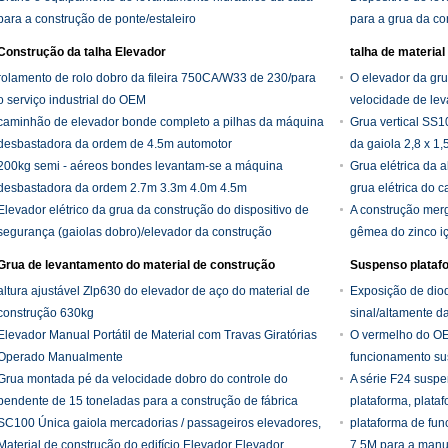
para a construção de ponte/estaleiro
para a grua da co
Construção da talha Elevador
talha de materia
rolamento de rolo dobro da fileira 750CA/W33 de 230/para
O elevador da gru
o serviço industrial do OEM
velocidade de le
caminhão de elevador bonde completo a pilhas da máquina
Grua vertical SS1
desbastadora da ordem de 4.5m automotor
da gaiola 2,8 x 1,
200kg semi - aéreos bondes levantam-se a máquina
Grua elétrica da a
desbastadora da ordem 2.7m 3.3m 4.0m 4.5m
grua elétrica do 
Elevador elétrico da grua da construção do dispositivo de
baixa para minar
A construção merg
segurança (gaiolas dobro)/elevador da construção
gêmea do zinco i
Grua de levantamento do material de construção
Suspenso platafo
altura ajustável Zlp630 do elevador de aço do material de
Exposição de diod
construção 630kg
sinal/altamente d
Elevador Manual Portátil de Material com Travas Giratórias
P10 completa para
O vermelho do OE
Operado Manualmente
funcionamento su
Grua montada pé da velocidade dobro do controle do
construção de li
A série F24 susp
pendente de 15 toneladas para a construção de fábrica
plataforma, plata
SC100 Única gaiola mercadorias / passageiros elevadores,
plataforma de fu
Material de construção do edifício Elevador Elevador
7.5M para a manu