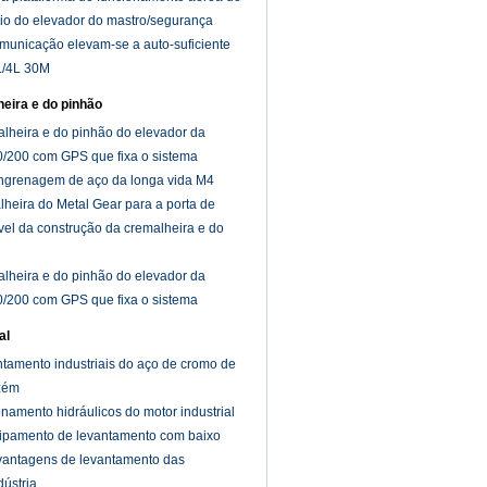
o do elevador do mastro/segurança
r
omunicação elevam-se a auto-suficiente
L/4L 30M
eira e do pinhão
lheira e do pinhão do elevador da
/200 com GPS que fixa o sistema
ngrenagem de aço da longa vida M4
heira do Metal Gear para a porta de
ível da construção da cremalheira e do
lheira e do pinhão do elevador da
/200 com GPS que fixa o sistema
al
ntamento industriais do aço de cromo de
zém
namento hidráulicos do motor industrial
uipamento de levantamento com baixo
 alto
 vantagens de levantamento das
dústria