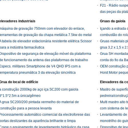
F21 - Rádio suspe
das peças da plat
elevadores industriais
Gruas da gaiola
máquina de gravação 750mm com elevador do enlace,
Içando a estrada 
ferramentas de gravação da chapa metálica 7.5kw do metal
combustão do rol
A tabela de elevador estacionária resistente elétrica Scissor
TVP2
Gruas materiais p
para a indústria farmacêutica
grua 3,2 x 1,5 x 2
Dispositivo de segurança de elevação móvel da plataforma
Grua SH montada 
de funcionamento da antena das plataformas de trabalho
corda do fio da B
Especs. militares Smartphone de V4 QHD IPS com a
OEM construção pe
temperatura pneumática 3 da elevação sincrética
Hoist Motor pequ
Grua do local de edifício
Elevadores da c
a construção 2000kg de aço iça SC200 com gaiola
Mastro de superfí
3*1.5*2.5m a única/gêmeo
pedreira/construç
A grua SC200/200 pintada vermelho do material de
Multi mastro alto
construção para a pessoa levanta
com sistema de l
Processamento automático comercial da electroforese das
Levantamento de a
portas deslizantes da aparência brilhante e limpa
monotrilho do gui
Crane o equipamento de levantamento hidráulico da casa
Dispositivo de le