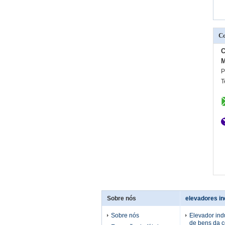
Co
C
M
P
T
Sobre nós
elevadores in
Sobre nós
Elevador ind
de bens da c