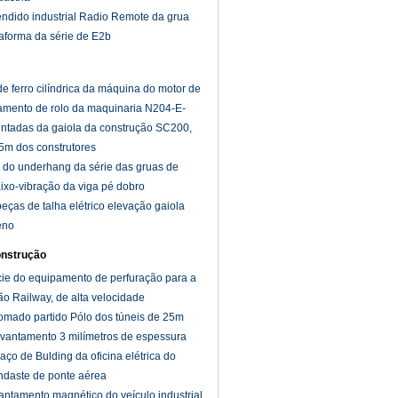
ndido industrial Radio Remote da grua
aforma da série de E2b
de ferro cilíndrica da máquina do motor de
amento de rolo da maquinaria N204-E-
intadas da gaiola da construção SC200,
.5m dos construtores
do underhang da série das gruas de
aixo-vibração da viga pé dobro
ças de talha elétrico elevação gaiola
eno
onstrução
cie do equipamento de perfuração para a
ão Railway, de alta velocidade
 tomado partido Pólo dos túneis de 25m
evantamento 3 milímetros de espessura
ço de Bulding da oficina elétrica do
ndaste de ponte aérea
vantamento magnético do veículo industrial