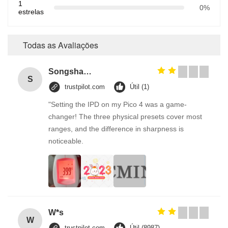
1
0%
estrelas
Todas as Avaliações
Songshang
S
trustpilot.com
Útil (1)
"Setting the IPD on my Pico 4 was a game-
changer! The three physical presets cover most
ranges, and the difference in sharpness is
noticeable.
W*s
W
trustpilot.com
Útil (8987)