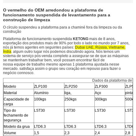
O vermelho do OEM arredondou a plataforma de
funcionamento suspendida de levantamento para a
construção de limpeza
O círculo suspendeu a plataforma para a chaminé fora da limpeza ou da
construção
Plataforma de funcionamento suspendida
KETONG
mais de 8 anos,
exportação dos produtos mais de 90% por todo o lado no mundo por 7 anos,
nós já temos agentes em seguintes países:
Dubai UAE, Rússia, Vietname,
Índia
. algum outro lugar nós podemos discutindo agora. Nós temos um
sistema de serviço pós-venda completo a assegurar-se de que as máquinas
se mantenham trabalhar bem, você possam encontrar fácil de
nossa equipe de trabalho mesmo apenas 1 plataforma ajustada nesse
mercado. satisfaça assim o grupo seu coração em repouso para fazer o
negócio connosco.
Dados da plataforma de f
Modelo
ZLP100
ZLP250
ZLP300
ZLP50
Material
Alumínio
liga,
Aço
pintad
Capacidade de
100kgs
250kgs
300kgs
500kg
carga
Tipo do
LST30
LST30
LST30
LST30
fechamento de
segurança
Modelo da grua
LTD6.3
LTD6.3
LTD6.3
LTD6.
Volume
1,5
2,3
2,4
2,8