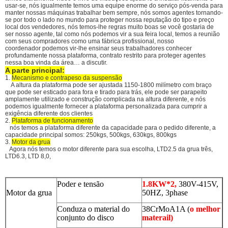
usar-se, nós igualmente temos uma equipe enorme do serviço pós-venda para
manter nossas máquinas trabalhar bem sempre, nós somos agentes tornando-
se por todo o lado no mundo para proteger nossa reputação do tipo e preço
local dos vendedores, nós temos-lhe regras muito boas se você gostaria de
ser nosso agente, tal como nós podemos vir a sua feira local, temos a reunião
com seus compradores como uma fábrica profissional, nosso
coordenador podemos vir-lhe ensinar seus trabalhadores conhecer
profundamente nossa plataforma, contrato restrito para proteger agentes
nessa boa vinda da área… a discutir.
A parte principal:
1.
Mecanismo e contrapeso da suspensão
A altura da plataforma pode ser ajustada 1150-1800 milímetro com braço
que pode ser esticado para fora e tirado para trás, ele pode ser parapeito
amplamente utilizado e construção complicada na altura diferente, e nós
podemos igualmente fornecer a plataforma personalizada para cumprir a
exigência diferente dos clientes
2.
Plataforma de funcionamento
nós temos a plataforma diferente da capacidade para o pedido diferente, a
capacidade principal somos: 250kgs, 500kgs, 630kgs, 800kgs
3.
Motor da grua
Agora nós temos o motor diferente para sua escolha, LTD2.5 da grua três,
LTD6.3, LTD 8,0,
Poder e tensão
1.8KW*2,
380V-415V,
Motor da grua
50HZ, 3phase
Conduza o material do
38CrMoA1A (
o melhor
conjunto do disco
materail)