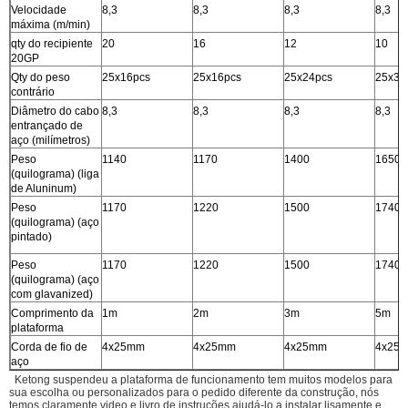
Velocidade
8,3
8,3
8,3
8,3
máxima (m/min)
qty do recipiente
20
16
12
10
20GP
Qty do peso
25x16pcs
25x16pcs
25x24pcs
25x32
contrário
Diâmetro do cabo
8,3
8,3
8,3
8,3
entrançado de
aço (milímetros)
Peso
1140
1170
1400
1650
(quilograma) (liga
de Aluninum)
Peso
1170
1220
1500
1740
(quilograma) (aço
pintado)
Peso
1170
1220
1500
1740
(quilograma) (aço
com glavanized)
Comprimento da
1m
2m
3m
5m
plataforma
Corda de fio de
4x25mm
4x25mm
4x25mm
4x25
aço
Ketong suspendeu a plataforma de funcionamento tem muitos modelos para
sua escolha ou personalizados para o pedido diferente da construção, nós
temos claramente video e livro de instruções ajudá-lo a instalar lisamente e