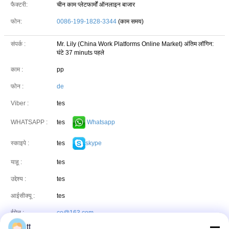
फैक्टरी:
चीन काम प्लेटफार्मों ऑनलाइन बाजार
फोन:
0086-199-1828-3344
(काम समय)
संपर्क :
Mr. Lily (China Work Platforms Online Market)
अंतिम लॉगिन:
घंटे 37 minuts पहले
काम :
pp
फोन :
de
Viber :
tes
tes
Whatsapp
WHATSAPP :
tes
skype
स्काइपे :
याहू :
tes
उद्देश्य :
tes
आईसीक्यू :
tes
ईमेल :
ce@163.com
tt