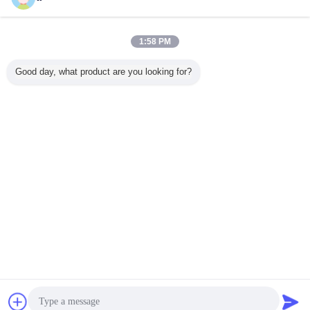
atdfsdfsdfsdfsdf
1:58 PM
पते:
aske
फोन:
86-11-222-3333
Good day, what product are you looking for?
फैक्स:
86-22-1222-11233
भाषा बदलें
s
Hindi
होम
|
हमारे बारे में
|
संपर्क करें
|
साइटमैप
|
गोपनीयता नीति
डेस्कटॉप देखें
Copyright © 2015 - 2025 China Work Platforms Online Market.
All rights reserved. Developed by
ECER
चैट
एक बोली का अनुरोध