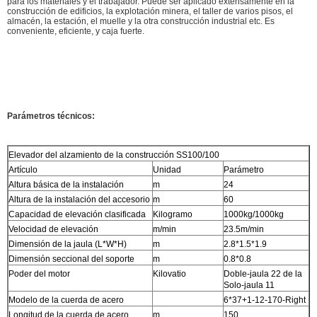
para los materiales y el trabajador. Puede ser aplicado extensamente en la
construcción de edificios, la explotación minera, el taller de varios pisos, el
almacén, la estación, el muelle y la otra construcción industrial etc. Es
conveniente, eficiente, y caja fuerte.
Parámetros técnicos:
Elevador del alzamiento de la construcción SS100/100
Artículo
Unidad
Parámetro
Altura básica de la instalación
m
24
Altura de la instalación del accesorio
m
60
Capacidad de elevación clasificada
Kilogramo
1000kg/1000kg
Velocidad de elevación
m/min
23.5m/min
Dimensión de la jaula (L*W*H)
m
2.8*1.5*1.9
Dimensión seccional del soporte
m
0.8*0.8
Poder del motor
Kilovatio
Doble-jaula 22 de la
Solo-jaula 11
Modelo de la cuerda de acero
6*37+1-12-170-Right
Longitud de la cuerda de acero
m
150