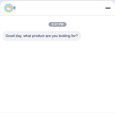
Etiquetas:
#
andamio de la etapa del oscilación
#
Plataforma de trabajo aéreo
tt
#
plataformas de trabajo elevadas
5:37 PM
Related Products
La cuerda ajustable de la aleación de aluminio suspendió la
Good day, what product are you looking for?
plataforma ZLP 800 para restaurar/pintura
Chatea Ahora
Alto elevador 15 - los 450m SC200/200TD VVVF del alzamiento
de la jaula de los pasos de la confiabilidad
Chatea Ahora
Sola elevación de los alzamientos de la jaula del palo para los
materiales o el pasajero pesados, SC 200 del alzamiento del
constructor
Chatea Ahora
plataforma suspendida cuerda ZIP630 ZIP800