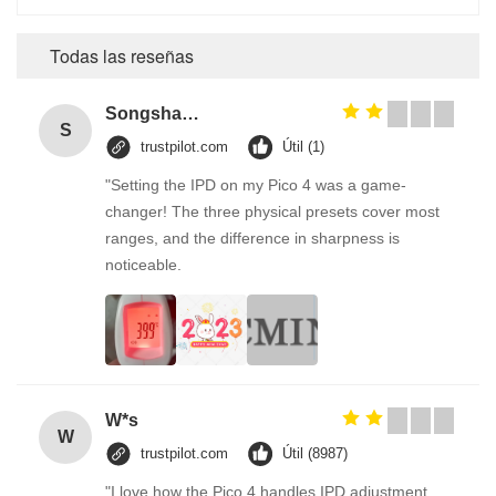
Todas las reseñas
Songshang
S
trustpilot.com
Útil (1)
"Setting the IPD on my Pico 4 was a game-
changer! The three physical presets cover most
ranges, and the difference in sharpness is
noticeable.
W*s
W
trustpilot.com
Útil (8987)
"I love how the Pico 4 handles IPD adjustment.