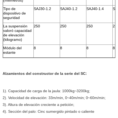
(milímetros)
Tipo de
SAJ30-1.2
SAJ40-1.2
SAJ40-1.4
SA
dispositivo de
seguridad
La suspensión
250
250
250
25
valoró capacidad
de elevación
(kilogramo)
Módulo del
8
8
8
8
estante
Alzamientos del constructor de la serie del SC:
1). Capacidad de carga de la jaula: 1000kg~3200kg;
2). Velocidad de elevación: 33m/min, 0~40m/min; 0~60m/min;
3). Altura de elevación creciente a petición;
4). Sección del palo: Cinc sumergido pintado o caliente