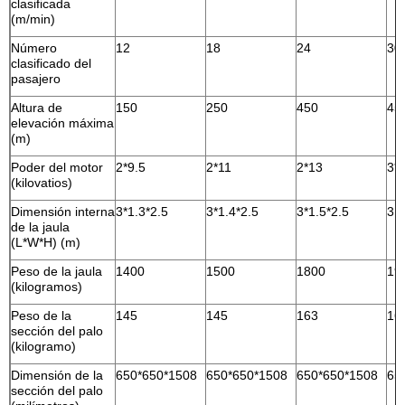
clasificada
(m/min)
Número
12
18
24
30
clasificado del
pasajero
Altura de
150
250
450
45
elevación máxima
(m)
Poder del motor
2*9.5
2*11
2*13
3*
(kilovatios)
Dimensión interna
3*1.3*2.5
3*1.4*2.5
3*1.5*2.5
3.2
de la jaula
(L*W*H) (m)
Peso de la jaula
1400
1500
1800
19
(kilogramos)
Peso de la
145
145
163
16
sección del palo
(kilogramo)
Dimensión de la
650*650*1508
650*650*1508
650*650*1508
65
sección del palo