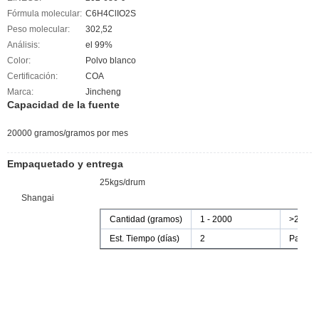
Fórmula molecular:
C6H4ClIO2S
Peso molecular:
302,52
Análisis:
el 99%
Color:
Polvo blanco
Certificación:
COA
Marca:
Jincheng
Capacidad de la fuente
20000 gramos/gramos por mes
Empaquetado y entrega
25kgs/drum
Shangai
Cantidad (gramos)
1 - 2000
>2000
Est. Tiempo (días)
2
Para se