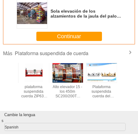
Sola elevación de los
alzamientos de la jaula del palo
para los materiales o el pasajero
pesados, SC 200 del alzamiento
del constructor
Continuar
Plataforma suspendida de cuerda
Más
forma
plataforma
Alto elevador 15 -
Plataforma
La cu
ndida
suspendida
los 450m
suspendida
ajustable
oral
cuerda ZIP630
SC200/200TD
cuerda del
aleació
zada de
ZIP800
VVVF del
mantenimiento de
alumi
aliente,
alzamiento de la
la construcción
suspend
 del
jaula de los pasos
con el alzamiento
platafor
imiento
Cambie la lengua
de la confiabilidad
LTD8.0 ZLP800
800 p
500
restaurar/
s
Spanish