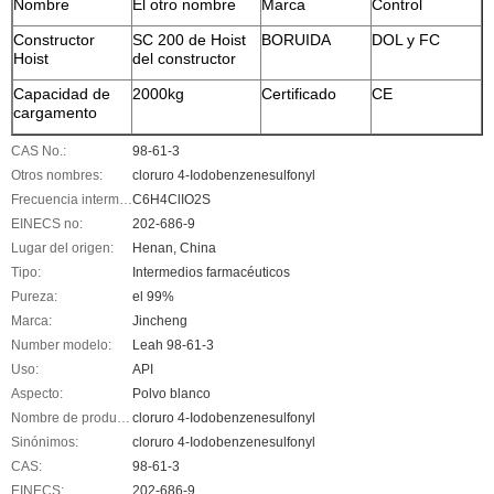
Nombre
El otro nombre
Marca
Control
Constructor
SC 200 de Hoist
BORUIDA
DOL y FC
Hoist
del constructor
Capacidad de
2000kg
Certificado
CE
cargamento
CAS No.:
98-61-3
Otros nombres:
cloruro 4-Iodobenzenesulfonyl
Frecuencia intermedia:
C6H4ClIO2S
EINECS no:
202-686-9
Lugar del origen:
Henan, China
Tipo:
Intermedios farmacéuticos
Pureza:
el 99%
Marca:
Jincheng
Number modelo:
Leah 98-61-3
Uso:
API
Aspecto:
Polvo blanco
Nombre de producto:
cloruro 4-Iodobenzenesulfonyl
Sinónimos:
cloruro 4-Iodobenzenesulfonyl
CAS:
98-61-3
EINECS:
202-686-9