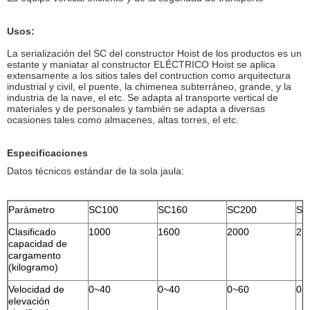
Usos:
La serialización del SC del constructor Hoist de los productos es un
estante y maniatar al constructor ELÉCTRICO Hoist se aplica
extensamente a los sitios tales del contruction como arquitectura
industrial y civil, el puente, la chimenea subterráneo, grande, y la
industria de la nave, el etc. Se adapta al transporte vertical de
materiales y de personales y también se adapta a diversas
ocasiones tales como almacenes, altas torres, el etc.
Especificaciones
Datos técnicos estándar de la sola jaula:
Parámetro
SC100
SC160
SC200
SC
Clasificado
1000
1600
2000
27
capacidad de
cargamento
(kilogramo)
Velocidad de
0~40
0~40
0~60
0~
elevación