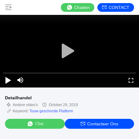
Chatten
CONTACT
Detailhandel
Andere video's
October 29, 2019
Keyword:
Touw geschorste Platform
Chat
Contacteer Ons