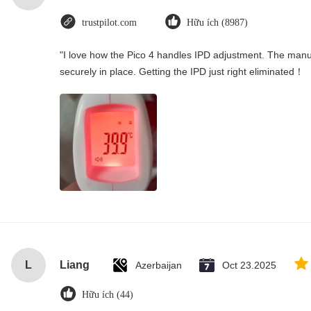
trustpilot.com
Hữu ích (8987)
"I love how the Pico 4 handles IPD adjustment. The manual
securely in place. Getting the IPD just right eliminated！
L
Liang
Azerbaijan
Oct 23.2025
Hữu ích (44)