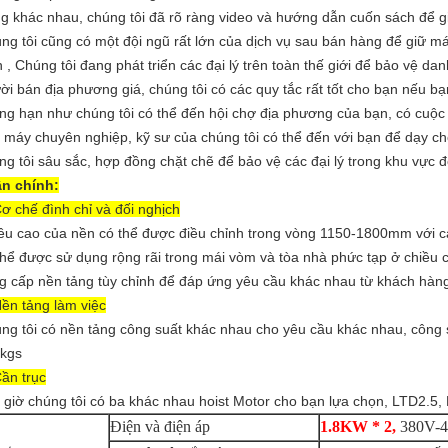
g khác nhau, chúng tôi đã rõ ràng video và hướng dẫn cuốn sách để gi
ng tôi cũng có một đội ngũ rất lớn của dịch vụ sau bán hàng để giữ má
n , Chúng tôi đang phát triển các đại lý trên toàn thế giới để bảo vệ da
ời bán địa phương giá, chúng tôi có các quy tắc rất tốt cho bạn nếu bạ
ng hạn như chúng tôi có thể đến hội chợ địa phương của bạn, có cuộ
 máy chuyên nghiệp, kỹ sư của chúng tôi có thể đến với bạn để dạy ch
ng tôi sâu sắc, hợp đồng chặt chẽ để bảo vệ các đại lý trong khu vực 
n chính:
Cơ chế đình chỉ và đối nghịch
ều cao của nền có thể được điều chỉnh trong vòng 1150-1800mm với cán
thể được sử dụng rộng rãi trong mái vòm và tòa nhà phức tạp ở chiều 
g cấp nền tảng tùy chỉnh để đáp ứng yêu cầu khác nhau từ khách hàn
Nền tảng làm việc
ng tôi có nền tảng công suất khác nhau cho yêu cầu khác nhau, công s
kgs
Cần trục
 giờ chúng tôi có ba khác nhau hoist Motor cho bạn lựa chọn, LTD2.5,
Điện và điện áp
1.8KW * 2,
380V-4