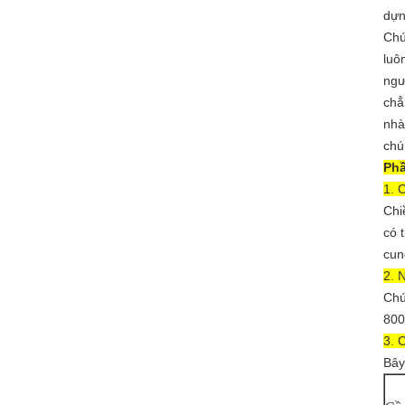
dựn
Chú
luô
ngư
chẳ
nhà
chú
Phầ
1. 
Chi
có 
cun
2. 
Chú
800
3. 
Bây