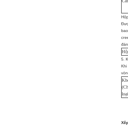
Cần
Hộp
Đượ
bao
cre
đán
Hộp
5. 
Khi
vòn
Khó
(C
loạ
Xếp