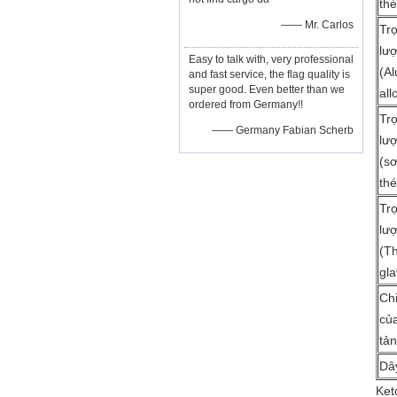
th
—— Mr. Carlos
Tr
lượ
Easy to talk with, very professional
(A
and fast service, the flag quality is
super good. Even better than we
all
ordered from Germany!!
Tr
—— Germany Fabian Scherb
lượ
(s
thé
Tr
lượ
(T
gla
Chi
củ
tả
Dâ
Ket