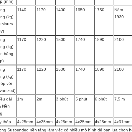
ép (mm)
ọng
1140
1170
1400
1650
1750
Năm
ng (kg)
1930
luninum
oy)
ọng
1170
1220
1500
1740
1890
2100
ng (kg)
ơn bằng
p)
ọng
1170
1220
1500
1740
1890
2100
ng (kg)
hép với
vanized)
ều dài
1m
2m
3 phút
5 phút
6 phút
7,5 m
a Nền
ng
y thép
4x25mm
4x25mm
4x25mm
4x25mm
4x25mm
4x31mm
ong Suspended nền tảng làm việc có nhiều mô hình để bạn lựa chọn ho