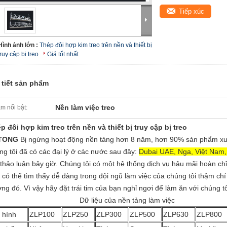
Tiếp xúc
Hình ảnh lớn :
Thép đôi hợp kim treo trên nền và thiết bị
truy cập bị treo
Giá tốt nhất
 tiết sản phẩm
Nền làm việc treo
m nổi bật:
p đôi hợp kim treo trên nền và thiết bị truy cập bị treo
TONG
Bị ngừng hoạt động nền tảng hơn 8 năm, hơn 90% sản phẩm xuất
ng tôi đã có các đại lý ở các nước sau đây:
Dubai UAE, Nga, Việt Nam
 thảo luận bây giờ. Chúng tôi có một hệ thống dịch vụ hậu mãi hoàn ch
 có thể tìm thấy dễ dàng trong đội ngũ làm việc của chúng tôi thậm chí c
ờng đó. Vì vậy hãy đặt trái tim của bạn nghỉ ngơi để làm ăn với chúng tô
Dữ liệu của nền tảng làm việc
 hình
ZLP100
ZLP250
ZLP300
ZLP500
ZLP630
ZLP800