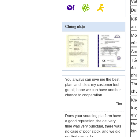
Vật
Dun
Ki
an
Chứng nhận
Mô
vò
Âm
Tốc
đa 
phú
You always can give me the best
Th
plan ,and it lets my customer feel
great,i hope we can have another
ch
chance to cooperation
Kh
—— Tim
tru
qty
Does your sourcing platform have
a good reputation, the delivery
Đư
time was very punctual, there was
kí
no case of poor stock, and we did
not find cargo da