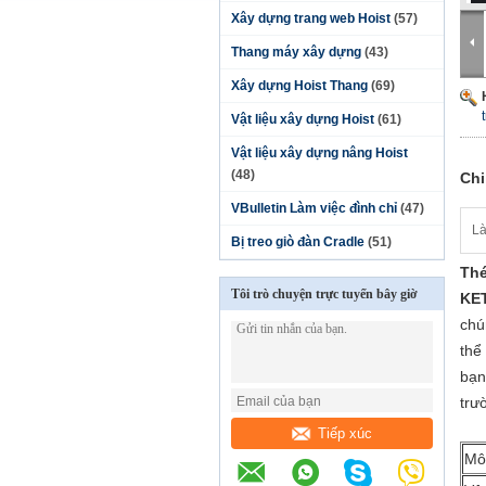
Xây dựng trang web Hoist
(57)
Thang máy xây dựng
(43)
Xây dựng Hoist Thang
(69)
Vật liệu xây dựng Hoist
(61)
Vật liệu xây dựng nâng Hoist
(48)
Chi
VBulletin Làm việc đình chỉ
(47)
Là
Bị treo giò đàn Cradle
(51)
Thé
Tôi trò chuyện trực tuyến bây giờ
KE
chú
thể
bạn
trư
Tiếp xúc
Mô