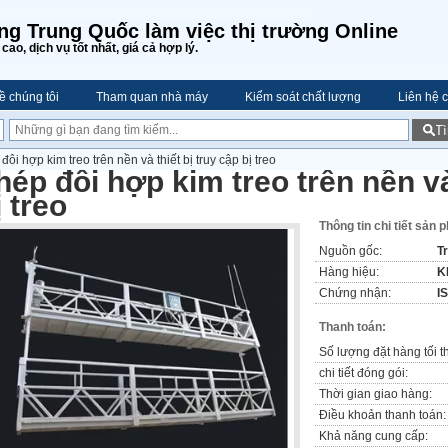
ng Trung Quốc làm việc thị trường Online
cao, dịch vụ tốt nhất, giá cả hợp lý.
ề chúng tôi
Tham quan nhà máy
Kiểm soát chất lượng
Liên hệ c
T
đôi hợp kim treo trên nền và thiết bị truy cập bị treo
hép đôi hợp kim treo trên nền và
ị treo
Thông tin chi tiết sản 
Nguồn gốc:
T
Hàng hiệu:
K
Chứng nhận:
I
Thanh toán:
Số lượng đặt hàng tối t
chi tiết đóng gói:
Thời gian giao hàng:
Điều khoản thanh toán:
Khả năng cung cấp: