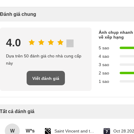
Đánh giá chung
Ảnh chụp nhanh
về xếp hạng
4.0
5 sao
Dựa trên 50 đánh giá cho nhà cung cấp
4 sao
này
3 sao
2 sao
Viết đánh giá
1 sao
Tất cả đánh giá
W
W*s
Saint Vincent and the Grenadines
Oct 28.20