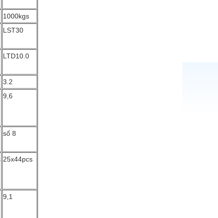
1000kgs
LST30
LTD10.0
3.2
9,6
số 8
s
25x44pcs
9,1