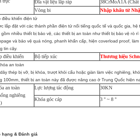
 trục
Đĩa vật liệu lắp ráp
38CrMoA1A (Chất 
Vòng bi
Nhập khẩu từ Nhậ
 điều khiển điện tử
c lắp đặt với các thành phần điện tử nổi tiếng quốc tế và quốc gia, hệ 
 gồm nhiều thiết bị bảo vệ, các thiết bị an toàn như thiết bị bảo vệ rò rỉ
epage và bảo vệ quá nóng, phanh khẩn cấp, hiện coverload proof, làm
g tin cậy.
 điều khiển
Bộ tiếp xúc
Thương hiệu Schn
Khóa an toàn
 dây thép bị vỡ, bị khóa, trượt khỏi cẩu hoặc giàn làm việc nghiêng, k
g 100mm, thiết bị an toàn này đã được nâng cao ở Trung Quốc hiện na
a an toàn
Lực lượng tác động
30KN
hống nghiêng
Khóa góc cáp
3 ° ~ 8 °
i)
 hạng & Đánh giá