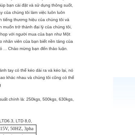
úp bạn cài đặt và sử dụng thông suốt,
y của chúng tôi làm việc luôn luôn
nh tiếng thương hiệu của chúng tôi và
n muốn trở thành đại lý của chúng tôi,
c họp với người mua của bạn như Một
o nhân viên của bạn biết nền tảng của
đó ... Chào mừng bạn đến thảo luận.
h tay có thể kéo dài ra và kéo lại, nó
cao khác nhau và chúng tôi cũng có thể
g
uất chính là: 250kgs, 500kgs, 630kgs,
 LTD6.3, LTD 8,0,
15V, 50HZ, 3pha