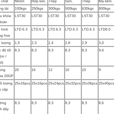
 chất
Nhôm
Hợp kim,
Thép
Sơn,
Thép
Mạ kẽm
g tải
100kgs
250kgs
300kgs
500kgs
630kgs
800kgs
ểu khóa
LST30
LST30
LST30
LST30
LST30
LST30
 toàn
 hình
LTD.6.3
LTD.6.3
LTD.6.3
LTD.6.3
LTD.6.3
LTD8.0
ng hoa
 lượng
1,5
2,3
2,4
2,8
2,9
3,0
 độ tối
8,3
8,3
8,3
8,3
8,3
9,6
(m /
t)
ùng
20
16
12
10
10
9
ứa 20GP
ối lượng
25x16pcs
25x16pcs
25x24pcs
25x32pcs
25x36pcs
25x40pc
y cập
ờng
8,3
8,3
8,3
8,3
8,3
8,6
nh dây