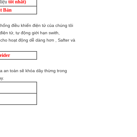
liệu
tốt nhất)
t Bản
thống điều khiển điện tử của chúng tôi
 điện tử, tự động giới hạn swith,
 cho hoạt động dễ dàng hơn , Safter và
eider
hóa an toàn sẽ khóa dây thừng trong
y.