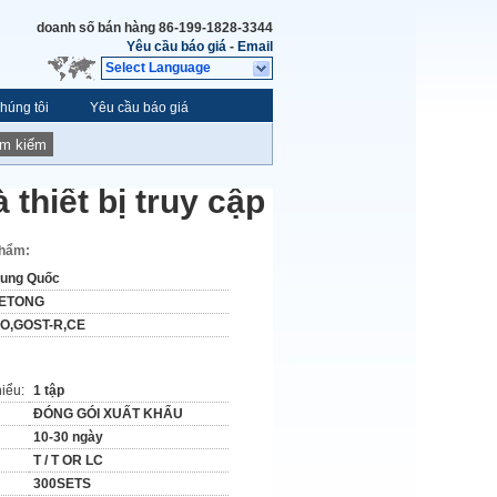
doanh số bán hàng
86-199-1828-3344
Yêu cầu báo giá
-
Email
Select Language
húng tôi
Yêu cầu báo giá
ìm kiếm
 thiết bị truy cập
phẩm:
rung Quốc
ETONG
SO,GOST-R,CE
hiểu:
1 tập
ĐÓNG GÓI XUẤT KHẨU
10-30 ngày
T / T OR LC
300SETS