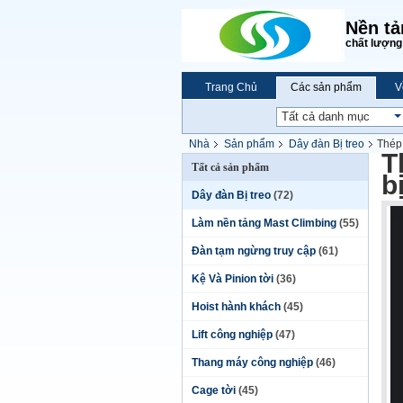
Nền tả
chất lượng 
Trang Chủ
Các sản phẩm
V
Nhà
Sản phẩm
Dây đàn Bị treo
Thép 
T
Tất cả sản phẩm
b
Dây đàn Bị treo
(72)
Làm nền tảng Mast Climbing
(55)
Đàn tạm ngừng truy cập
(61)
Kệ Và Pinion tời
(36)
Hoist hành khách
(45)
Lift công nghiệp
(47)
Thang máy công nghiệp
(46)
Cage tời
(45)