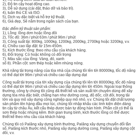
2), Độ tin cậy hoạt động cao.
3), Dễ sử dụng (cài đặt, tháo dỡ và bảo trì).
4), tuân thủ CE và ISO.
5), Dịch vụ đặc biệt và hỗ trợ kỹ thuật.
6), Giá đẹp, Sẽ nằm trong ngân sách của bạn.
Đặc điểm kỹ thuật sản phẩm:
1), Lồng: lồng đơn hoặc lồng đôi
2), Tốc độ: 36m / phút 63m / phút 96m / phút
3), Công suất tải: 800kg, 1000kg, 1200kg, 2000kg, 2700kg hoặc 3200kg, v.v.
4), Chiều cao lắp đặt: từ 15m-450m.
5), Kích thước lồng: theo nhu cầu của khách hàng.
6), Đối trọng: Có hoặc không có đối trọng
7). Màu sắc của lồng: Vàng, đỏ, xanh
số 8). Phần cột: sơn thép hoặc kẽm nhúng nóng.
Khả năng tải trọng nâng của tòa nhà của chúng tôi lên tới 80000kg, tốc độ nâng
có thể đạt tới 96m / phút và chiều cao lắp dựng đạt
Công suất tải trọng của tời xây dựng của chúng tôi lên tới 80000kg, tốc độ nâng
có thể đạt tới 96m / phút và chiều cao lắp dựng lên tới 450m. Ngoài loại thông
thường, công ty chúng tôi cũng đã thiết kế và sản xuất tời chuyên dùng để xây
dựng tòa nhà đặc biệt, chẳng hạn như đường cong, độ dốc, cột đôi, trọng tải
lớn và quy mô xây dựng công nghiệp quy mô nhỏ, v.v. Chúng tôi đặt chất lượng
sản phẩm lên hàng đầu mọi lúc, chúng tôi nhập khẩu các linh kiện điện đáng
tin cậy từ châu Âu, kết cấu thép được bán tự động hàn hình. Phần cột có thể là
sơn thép hoặc nhúng kẽm. thời gian trung bình, kích thước lồng có thể được
thiết kế theo nhu cầu của khách hàng.
Chúng tôi có Palăng xây dựng bình thường, Palăng xây dựng chuyển đổi tần
số, Palăng kích thước nhỏ, Palăng xây dựng đường cong, Palăng xây dựng cột
đôi, v.v.