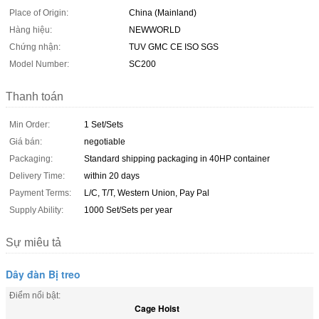
Place of Origin:
China (Mainland)
Hàng hiệu:
NEWWORLD
Chứng nhận:
TUV GMC CE ISO SGS
Model Number:
SC200
Thanh toán
Min Order:
1 Set/Sets
Giá bán:
negotiable
Packaging:
Standard shipping packaging in 40HP container
Delivery Time:
within 20 days
Payment Terms:
L/C, T/T, Western Union, Pay Pal
Supply Ability:
1000 Set/Sets per year
Sự miêu tả
Dây đàn Bị treo
Điểm nổi bật:
Cage Hoist