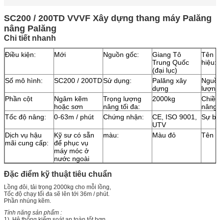
SC200 / 200TD VVVF Xây dựng thang máy Palăng
nâng Palăng
Chi tiết nhanh
Điều kiện:
Mới
Nguồn gốc:
Giang Tô
Tên t
Trung Quốc
hiệu:
(đại lục)
Số mô hình:
SC200 / 200TD
Sử dụng:
Palăng xây
Nguồ
dựng
lượng
Phần cột
Ngâm kẽm
Trọng lượng
2000kg
Chiều
hoặc sơn
nâng tối đa:
nâng t
Tốc độ nâng:
0-63m / phút
Chứng nhận:
CE, ISO 9001,
Sự bả
UTV
Dịch vụ hậu
Kỹ sư có sẵn
màu:
Màu đỏ
Tên
mãi cung cấp:
để phục vụ
máy móc ở
nước ngoài
Đặc điểm kỹ thuật tiêu chuẩn
Lồng đôi, tải trọng 2000kg cho mỗi lồng,
Tốc độ chạy tối đa sẽ lên tới 36m / phút.
Phần nhúng kẽm.
Tính năng sản phẩm :
1), Hệ thống kiểm soát an toàn tốt hơn.