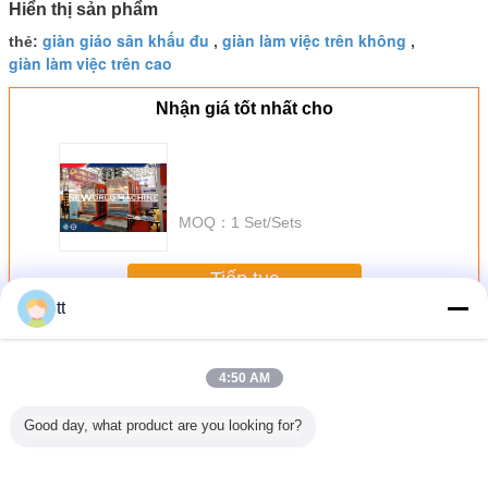
Hiển thị sản phẩm
giàn giáo sân khấu đu
giàn làm việc trên không
thẻ:
,
,
giàn làm việc trên cao
Nhận giá tốt nhất cho
MOQ：
1 Set/Sets
Tiếp tục
tt
Dây đàn Bị treo
Hơn
4:50 AM
Good day, what product are you looking for?
 / Hot
rope suspended
Mast Single Cage
High reliability
Adjust
nized
platform ZIP630
Hoists Lift for
passages cage
Aluminum