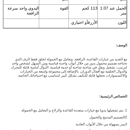
الحمل عند 1.07
113 كجم
القوة
اليدوي واحد سرعة
متر
الرافعة
اللون
الأزرق
أو اختياري
الوصف:
مع العديد من خيارات القاعدة، الرافعة، وتعامل مع الحمولة لخلق فقط الرف الذي
تحتاجه.تصميم محمول يدور من خلال أبواب واحدة قياسية ومن السهل لشخص واحد
لترتيب، تشغيل ونقل في شاحنة شاحنة أو خدمة قياسية. الدوال أمامية قابلة للتحرك
والدوال الخلفية مع أقفال الدوران. بالإضافة إلى،مجموعة واسعة من الخيارات
والاكسسوارات تجعلها قابلة للتكيف بشكل كبير لتتناسب مع احتياجاتك الخاصة.
الخصائص الرئيسية:
1. يتم تشغيلها يدويا مع خيارات متعددة القاعدة والزلاج و التعامل مع الحمولة
2التصميم المدمج والحمول
3يمر بسهولة من خلال الأبواب العادية