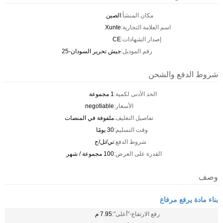
مكان المنشأ:
الصين
اسم العلامة التجارية:
Xunte
إصدار الشهادات:
CE
رقم الموديل:
جيش تحرير السودان-25
شروط الدفع والشحن
الحد الأدنى لكمية:
1 مجموعة
الأسعار:
negotiable
تفاصيل التغليف:
ملفوفة في المنصات
وقت التسليم:
30 يومًا
شروط الدفع:
تي/تل/ج
القدرة على العرض:
100 مجموعة / شهر
وصف
بناء مادة يرفع مرفاع
رفع الارتفاع-"أعلى":
7.95 م