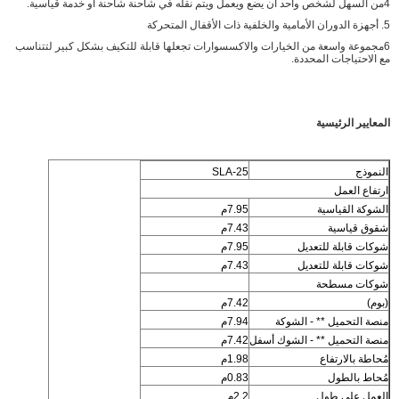
4من السهل لشخص واحد أن يضع ويعمل ويتم نقله في شاحنة شاحنة أو خدمة قياسية.
5. أجهزة الدوران الأمامية والخلفية ذات الأقفال المتحركة
6مجموعة واسعة من الخيارات والاكسسوارات تجعلها قابلة للتكيف بشكل كبير لتتناسب
مع الاحتياجات المحددة.
المعايير الرئيسية
النموذج
SLA-25
ارتفاع العمل
الشوكة القياسية
7.95م
شقوق قياسية
7.43م
شوكات قابلة للتعديل
7.95م
شوكات قابلة للتعديل
7.43م
شوكات مسطحة
(بوم)
7.42م
منصة التحميل ** - الشوكة
7.94م
منصة التحميل ** - الشوك أسفل
7.42م
مُحاطة بالارتفاع
1.98م
مُحاط بالطول
0.83م
العمل على طول
2.2م