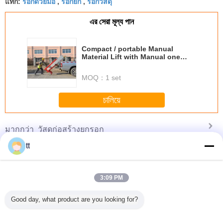
รอกด้วยมือ
รอกยก
รอกวัสดุ
แท็ก:
,
,
এর সেরা মূল্য পান
Compact / portable Manual
Material Lift with Manual one
speed winch
MOQ：
1 set
চালিয়ে
วัสดุก่อสร้างยกรอก
มากกว่า
tt
3:09 PM
Pendant
SC100 Single
Electric Hoists
Pneumatic
630kg S
 Double
Cage Goods /
Winches with
hydraulic Manual
Constru
Good day, what product are you looking for?
 Foot
Passenger Hoists,
Compact and
Material Lift for
Material
Hoist For
Building
Light Weight
hotel / resturant /
Adjustable
tory
Construction
Material Handling
Hotel Exhibition
Zlp6
uction
Material Lift
Hall