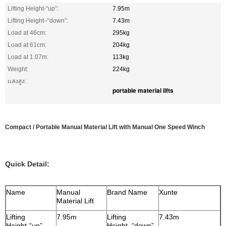
Lifting Height-“up”:
7.95m
Lifting Height–“down”:
7.43m
Load at 46cm:
295kg
Load at 61cm:
204kg
Load at 1.07m:
113kg
Weight:
224kg
แสงสูง:
portable material lifts
Compact / Portable Manual Material Lift with Manual One Speed Winch
Quick Detail:
Name
Manual
Brand Name
Xunte
Material Lift
Lifting
7.95m
Lifting
7.43m
Height-“up”
Height–“down”