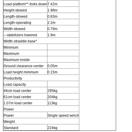
Load platform**-forks down
7.42m
Height-stowed
1.98m
Length-stowed
0.83m
Length-operating
2.2m
Width-stowed
0.79m
—stabilizers lowered
1.9m
Width-straddle base*
Minimum
Maximum
Maximum inside
Ground clearance-center
0.05m
Load height minimum
0.15m
Productivity
Load capacity
46cm load center
295kg
61cm load center
204kg
1.07m load center
113kg
Power
Power
Single speed winch
Weight
Standard
224kg