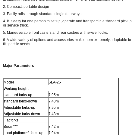
2. Compact, portable design
3. Easily rolls through standard single doorways
4. It is easy for one person to set up, operate and transport in a standard pickup
or service truck.
5. Maneuverable front casters and rear casters with swivel locks.
6. A wide variety of options and accessories make them extremely adaptable to
fit specific needs.
Major Parameters
Model
SLA-25
Working height
standard forks-up
7.95m
standard forks-down
7.43m
Adjustable forks-up
7.95m
Adjustable forks-down
7.43m
Flat forks
Boom***
7.42m
Load platform**-forks up
7.94m