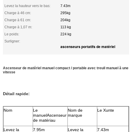
Levez la hauteur vers le bas:
7.43m
Charge à 46 cm:
295kg
Charge à 61 cm:
204kg
Charge à 1,07 m:
113 kg
Le poids:
224 kg
Surligner:
ascenseurs portatifs de matériel
Ascenseur de matériel manuel compact / portable avec treuil manuel à une
vitesse
Détail rapide:
Nom
Le
Nom de
Le Xunte
manuel
Ascenseur
marque
de matériau
Levez la
7.95m
Levez la
7.43m