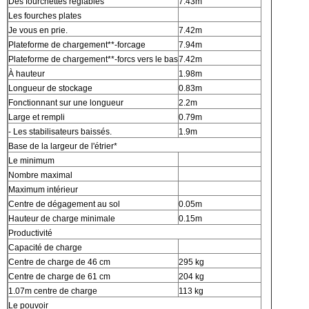
Des fourchettes réglables
7.43m
Les fourches plates
Je vous en prie.
7.42m
Plateforme de chargement**-forcage
7.94m
Plateforme de chargement**-forcs vers le bas
7.42m
À hauteur
1.98m
Longueur de stockage
0.83m
Fonctionnant sur une longueur
2.2m
Large et rempli
0.79m
- Les stabilisateurs baissés.
1.9m
Base de la largeur de l'étrier*
Le minimum
Nombre maximal
Maximum intérieur
Centre de dégagement au sol
0.05m
Hauteur de charge minimale
0.15m
Productivité
Capacité de charge
Centre de charge de 46 cm
295 kg
Centre de charge de 61 cm
204 kg
1.07m centre de charge
113 kg
Le pouvoir