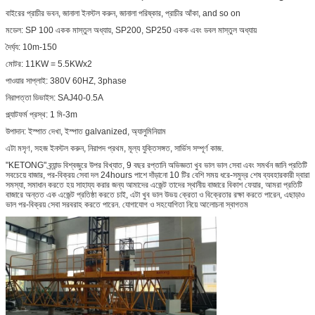
বাইরের প্রাচীর ভবন, জানালা ইনস্টল করুন, জানালা পরিষ্কার, প্রাচীর আঁকা, and so on
মডেল: SP 100 একক মাস্তুল অধ্যায়, SP200, SP250 একক এবং ডবল মাস্তুল অধ্যায়
দৈর্ঘ্য: 10m-150
মোটর: 11KW = 5.5KWx2
পাওয়ার সাপ্লাই: 380V 60HZ, 3phase
নিরাপত্তা ডিভাইস: SAJ40-0.5A
প্ল্যাটফর্ম প্রস্থ: 1 মি-3m
উপাদান: ইস্পাত দেখা, ইস্পাত galvanized, অ্যালুমিনিয়াম
এটা মসৃণ, সহজ ইনস্টল করুন, নিরাপদ প্রথম, মূল্য যুক্তিসঙ্গত, সার্ভিস সম্পূর্ণ কাজ.
"KETONG" ব্র্যান্ড বিশ্বজুরে উপর বিখ্যাত, 9 বছর রপ্তানি অভিজ্ঞতা খুব ভাল ভাল সেবা এবং সমর্থন জানি প্রতিটি
সবচেয়ে বাজার, পর-বিক্রয় সেবা দল 24hours পাশে দাঁড়ানো 10 টির বেশি সময় ধরে-সমুদ্র শেষ ব্যবহারকারী দ্বারা
সমস্যা, সমাধান করতে হয় সাহায্য করার জন্য আমাদের এজেন্ট তাদের স্থানীয় বাজারে বিকাশ ফেয়ার, আমরা প্রতিটি
বাজারে অন্তত এক এজেন্ট প্রতিষ্ঠা করতে চাই, এটা খুব ভাল উভয় ক্রেতা ও বিক্রেতার রক্ষা করতে পারেন, এছাড়াও
ভাল পর-বিক্রয় সেবা সরবরাহ করতে পারেন. যোগাযোগ ও সহযোগিতা নিয়ে আলোচনা স্বাগতম