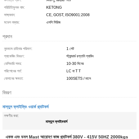
উৎপত্তি স্থল:
জিয়াংসু, Wuxi শহর
পরিচিতিমুলক নাম:
KETONG
সাক্ষ্যদান:
CE, GOST, ISO9001:2008
মডেল নম্বার:
এসপি সিরিজ
প্রদান
ন্যূনতম চাহিদার পরিমাণ:
1 সেট
প্যাকেজিং বিবরণ:
স্ট্যান্ডার্ড রপ্তানি প্যাকিং
ডেলিভারি সময়:
10-30 দিনের
পরিশোধের শর্ত:
LC বা T T
যোগানের ক্ষমতা:
100SETS / মাসে
বিবরণ
মাস্তুল ক্লাইম্বিং ওয়ার্ক প্ল্যাটফর্ম
লক্ষণীয় করা:
মাস্তুল ক্লাইমবার্স
একক এবং ডবল Mast আরোহণ কাজ প্ল্যাটফর্ম 380V - 415V 50HZ 2000kgs