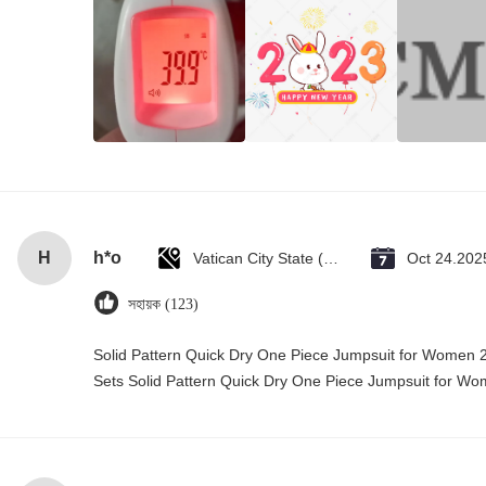
H
h*o
Vatican City State (Holy See)
Oct 24.202
সহায়ক (123)
Solid Pattern Quick Dry One Piece Jumpsuit for Wome
Sets Solid Pattern Quick Dry One Piece Jumpsuit for 