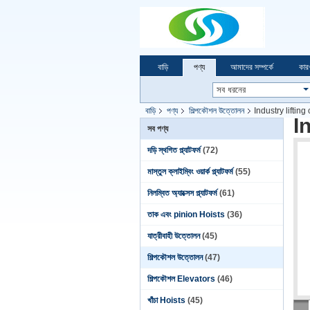
বাড়ি
পণ্য
আমাদের সম্পর্কে
কার
বাড়ি
পণ্য
শিল্পকৌশল উত্তোলন
Industry lifti
I
সব পণ্য
দড়ি স্থগিত প্ল্যাটফর্ম
(72)
মাস্তুল ক্লাইম্বিং ওয়ার্ক প্ল্যাটফর্ম
(55)
নিলম্বিত অ্যাক্সেস প্ল্যাটফর্ম
(61)
তাক এবং pinion Hoists
(36)
যাত্রীবাহী উত্তোলন
(45)
শিল্পকৌশল উত্তোলন
(47)
শিল্পকৌশল Elevators
(46)
খাঁচা Hoists
(45)