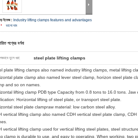
বড় ইমেজ :
Industry lifting clamps features and advantages
ভালো দাম
ারিত পণ্যের বর্ণনা
steel plate lifting clamps
েষভাবে তুলে ধরা:
l plate lifting clamps also named industry lifting clamps, metal lifting cl
izontal plate clamp also named lever steel clamp, horizon steel plate cla
mp and so on names.
izontal lifting clamp PDB type Capacity from 0.8 tons to 16.0 tons. J
ication: Horizontal lifting of steel plate, or transport steel plate.
izontal steel plate clampraw material: low carbon steel alloy.
 vertical lifting clamp also named CDH vertical steel plate clamp, CDH v
es.
vertical lifting clamp used for vertical lifting steel plates, steel struc
ting clamp is durable to use, and easy to operating. When working, two