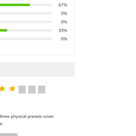
67%
0%
0%
33%
0%
hree physical presets cover
e.