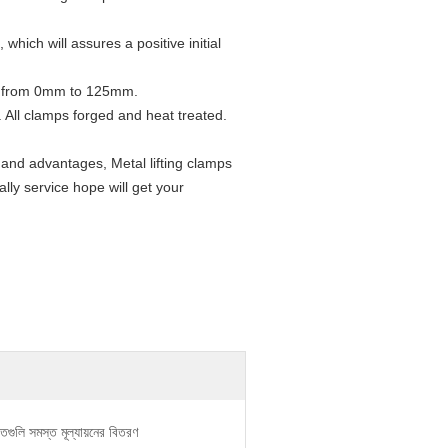
which will assures a positive initial
ing from 0mm to 125mm.
l. All clamps forged and heat treated.
s and advantages, Metal lifting clamps
ally service hope will get your
িতগুলি সমস্ত মূল্যায়নের বিতরণ