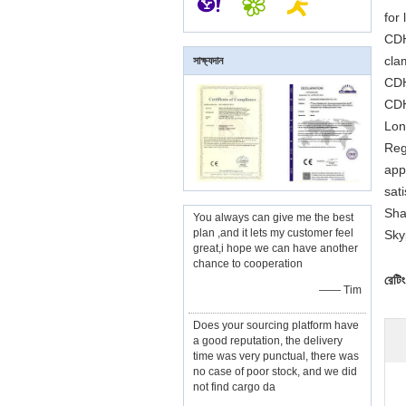
for 
CDH
cla
সাক্ষ্যদান
CDH
CDH
Lon
Reg
appl
sati
Sha
You always can give me the best
plan ,and it lets my customer feel
Sky
great,i hope we can have another
chance to cooperation
রেটিং
—— Tim
Does your sourcing platform have
a good reputation, the delivery
time was very punctual, there was
no case of poor stock, and we did
not find cargo da