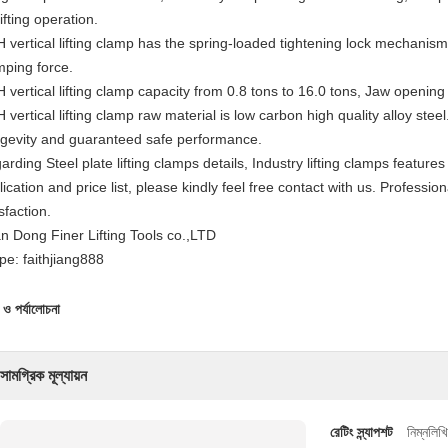
lifting operation.
 vertical lifting clamp has the spring-loaded tightening lock mechanism, 
mping force.
 vertical lifting clamp capacity from 0.8 tons to 16.0 tons, Jaw open
 vertical lifting clamp raw material is low carbon high quality alloy stee
gevity and guaranteed safe performance.
arding Steel plate lifting clamps details, Industry lifting clamps feature
ication and price list, please kindly feel free contact with us. Profession
sfaction.
n Dong Finer Lifting Tools co.,LTD
pe: faithjiang888
 ও পর্যালোচনা
সামগ্রিক মূল্যায়ন
রেটিং স্ন্যাপশট
নিম্নলিখ