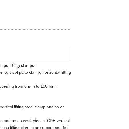
amps, lifting clamps.
mp, steel plate clamp, horizontal lifting
aw opening from 0 mm to 150 mm.
ertical lifting steel clamp and so on
tures and so on work pieces. CDH vertical
 pieces lifting clamps are recommended