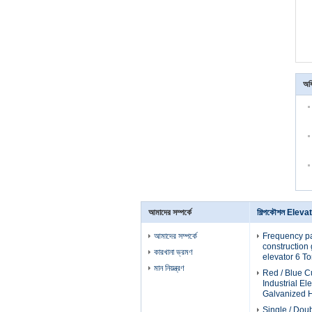
অধ
আমাদের সম্পর্কে
শিল্পকৌশল Eleva
আমাদের সম্পর্কে
Frequency p
construction g
কারখানা ভ্রমণ
elevator 6 T
মান নিয়ন্ত্রণ
Red / Blue 
Industrial El
Galvanized H
Single / Dou