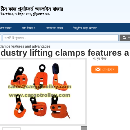
চীন কাজ প্ল্যাটফর্ম অনলাইন বাজার
উচ্চ গুণমান, সর্বোত্তম সেবা, যুক্তিসঙ্গত দাম.
খানা ভ্রমণ
মান নিয়ন্ত্রণ
যোগাযোগ করুন
উদ্ধৃতির জন্য আবেদন
অ
ng clamps features and advantages
ndustry lifting clamps features
পণ্যের বিবরণ:
যোগাযোগ