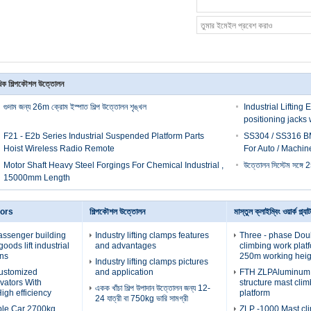
িক শিল্পকৌশল উত্তোলন
গুদাম জন্য 26m ক্রোম ইস্পাত শিল্প উত্তোলন শৃঙ্খল
Industrial Lifting
positioning jacks 
F21 - E2b Series Industrial Suspended Platform Parts
SS304 / SS316 BM
Hoist Wireless Radio Remote
For Auto / Machin
Motor Shaft Heavy Steel Forgings For Chemical Industrial ,
উত্তোলন সিস্টেম সঙ্গে 
15000mm Length
tors
শিল্পকৌশল উত্তোলন
মাস্তুল ক্লাইম্বিং ওয়ার্ক প্ল্যাট
assenger building
Industry lifting clamps features
Three - phase Dou
oods lift industrial
and advantages
climbing work plat
ons
250m working heig
Industry lifting clamps pictures
Customized
and application
FTH ZLPAluminum a
evators With
structure mast cli
একক খাঁচা শিল্প উপাদান উত্তোলন জন্য 12-
igh efficiency
platform
24 যাত্রী বা 750kg ভারি সামগ্রী
ble Car 2700kg
ZLP -1000 Mast cl