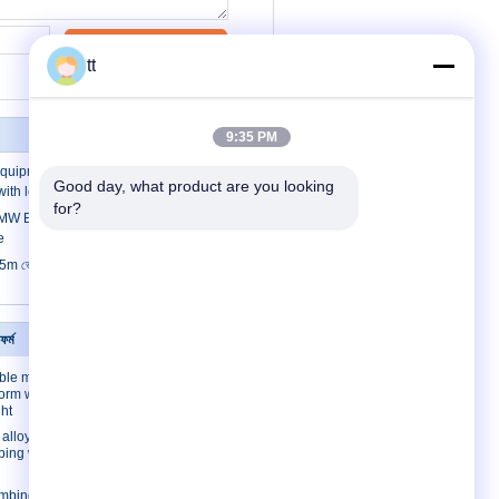
যোগাযোগ
tt
9:35 PM
 Equipment Vehicle mover hydraulic
Good day, what product are you looking 
with low price and high qualiaty
for?
W E39 Gas Lift Automotive Gas Springs
e
25m ভৌগোলিক উচ্চ মস্তিষ্কের মেরু চাঁদা চলাচলের আলো
ফর্ম
যোগাযোগ করুন
ble mast
যোগাযোগ করুন
form with
উদ্ধৃতির জন্য আবেদন
ht
E-Mail
lloy/ Steel
mbing work
সাইটম্যাপ
imbing work