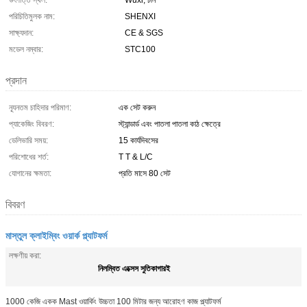
উৎপত্তি স্থল:
Wuxi, চীন
পরিচিতিমুলক নাম:
SHENXI
সাক্ষ্যদান:
CE & SGS
মডেল নম্বার:
STC100
প্রদান
ন্যূনতম চাহিদার পরিমাণ:
এক সেট করুন
প্যাকেজিং বিবরণ:
স্ট্যান্ডার্ড এবং পাতলা পাতলা কাঠ ক্ষেত্রে
ডেলিভারি সময়:
15 কার্যদিবসের
পরিশোধের শর্ত:
T T & L/C
যোগানের ক্ষমতা:
প্রতি মাসে 80 সেট
বিবরণ
মাস্তুল ক্লাইম্বিং ওয়ার্ক প্ল্যাটফর্ম
লক্ষণীয় করা:
নিলম্বিত এক্সেস সুতিকাগারই
1000 কেজি একক Mast ওয়ার্কিং উচ্চতা 100 মিটার জন্য আরোহণ কাজ প্ল্যাটফর্ম