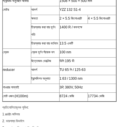
স্ট্যান্ডার্ড অনুচ্ছেদ আকার
1508 × 500 × 500 মিমি
মোটর
আদর্শ
YZZ 132 S1-4
ক্ষমতা
2 × 5.5 কিলোওয়াট
4 × 5.5 কিলোওয়াট
তিরস্কার করা যায় ঘূর্ণন
1400 R / কমপক্ষে
গতি
তিরস্কার করা যায় বর্তমান
13.5 একটি
ব্রেক
ব্রেক ঘূর্ণন সঁচারক বল
100 nm
উত্তেজক ভোল্টেজ
ডিসি 195 ভী
reducer
আদর্শ
TU 65 সি / 125-63
ট্রান্সমিশন অনুপাত
1:63 / 1300 nm
পাওয়ার সাপ্লাই
3P, 380V, 50Hz
মোট ওজন (H100m)
8724 কেজি
17734 কেজি
প্রতিযোগিতামূলক সুবিধা:
1.with জমিদার
2. ভারসাম্য ডিভাইস