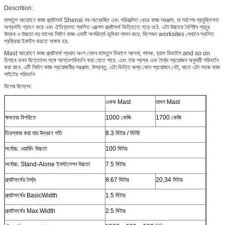
Descrition:
মাস্তুল আরোহণ কাজ প্ল্যাটফর্ম Shenxi নব-অন্বেষিত এবং পরিকল্পিত খেচর কাজ সরঞ্জাম, যা সর্বশেষ প্রযুক্তিগত
অগ্রগতি গ্রহণ করে এবং ঐতিহ্যগত স্থগিত এক্সেস প্ল্যাটফর্ম ভিত্তিতে গড়ে ওঠে. এটা উচ্চতর বৈশিষ্ট্য প্রচুর
উদ্ভব ও উচ্চতা বড় মাপের নির্মাণ কাজ একটি অপরিহার্য ভূমিকা পালন করে, বিশেষত worksites যেখানে স্থগিত
প্রক্রিয়া ইনস্টল করতে অক্ষম হয়.
Mast আরোহণ কাজ প্ল্যাটফর্ম প্রধান অংশ যেমন মাস্তুল বিভাগে আলনা, পালক, হ্রাস ডিভাইস and so on
হিসাবে ভবন উত্তোলন সঙ্গে আন্তঃপরিবর্তন করা যেতে পারে. এবং তার প্রস্থ এবং দৈর্ঘ্য প্রয়োজন অনুযায়ী পরিবর্তন
করা যাবে. এটি নির্মাণ কাজ প্রয়োজনীয় সরঞ্জাম. উপরন্তু. এটা ভিত্তি জন্য কোন প্রয়োজন নেই, যাতে এটা সহজ কাজ
সাইটের পরিবর্তন
বিশেষ উল্লেখ:
একক Mast
ডাবল Mast
ক্ষমতার বিপরিতে
1000 কেজি
1700 কেজি
তিরস্কার করা যায় উদ্ধরণ গতি
8.3 মিটার / মিনিট
সর্বোচ্চ. ওয়ার্কিং উচ্চতা
100 মিটার
সর্বোচ্চ. Stand-Alone ইনস্টলেশন উচ্চতা
7.5 মিটার
প্ল্যাটফর্মের দৈর্ঘ্য
8.67 মিটার
20,34 মিটার
প্ল্যাটফর্মের BasicWidth
1.5 মিটার
প্ল্যাটফর্মের Max.Width
2.5 মিটার